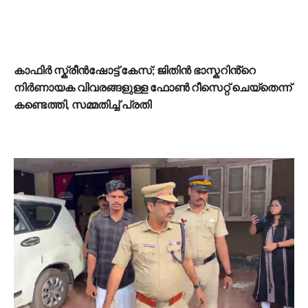
കാഫിർ സ്ക്രീൻഷോട്ട് കേസ്; ജിതിൻ ഭാസ്കറിൻ്റെ
നിർണായക വിവരങ്ങളുള്ള ഫോൺ റീസെറ്റ് ചെയ്തെന്ന്
കണ്ടെത്തി, സമ്മതിച്ച് പ്രതി