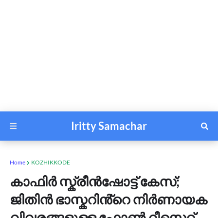
Iritty Samachar
Home
KOZHIKKODE
കാഫിർ സ്ക്രീൻഷോട്ട് കേസ്;
ജിതിൻ ഭാസ്കറിൻ്റെ നിർണായക
വിവരങ്ങളുള്ള ഫോൺ റീസെറ്റ്