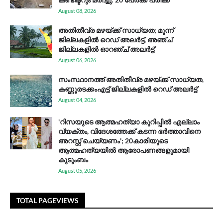
August 08, 2026
അതിതീവ്ര മഴയ്ക്ക് സാധ്യത; മൂന്ന്
ജില്ലകളിൽ റെഡ് അലർട്ട്, അഞ്ച്
ജില്ലകളിൽ ഓറഞ്ച് അലർട്ട്
August 06, 2026
സം​സ്ഥാ​ന​ത്ത് അ​തി​തീ​വ്ര മ​ഴ​യ്ക്ക് സാ​ധ്യ​ത,
കണ്ണൂരടക്കംഎ​ട്ട് ജി​ല്ല​ക​ളി​ൽ റെ​ഡ് അ​ലർ​ട്ട്
August 04, 2026
'റിസയുടെ ആത്മഹത്യാ കുറിപ്പിൽ എല്ലാം
വ്യക്തം, വിദേശത്തേക്ക് കടന്ന ഭർത്താവിനെ
അറസ്റ്റ് ചെയ്യണം'; 20കാരിയുടെ
ആത്മഹത്യയിൽ ആരോപണങ്ങളുമായി
കുടുംബം
August 05, 2026
TOTAL PAGEVIEWS