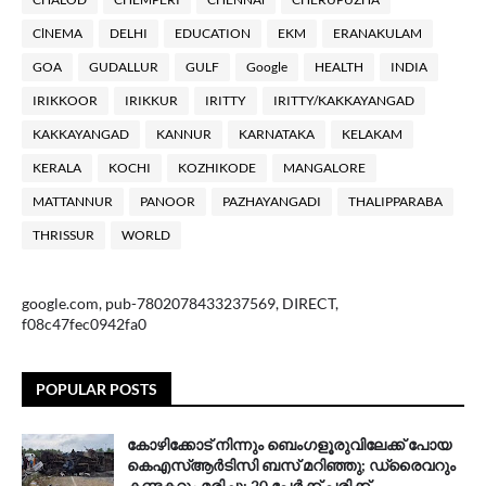
ClNEMA
DELHI
EDUCATION
EKM
ERANAKULAM
GOA
GUDALLUR
GULF
Google
HEALTH
INDIA
IRIKKOOR
IRIKKUR
IRITTY
IRITTY/KAKKAYANGAD
KAKKAYANGAD
KANNUR
KARNATAKA
KELAKAM
KERALA
KOCHI
KOZHIKODE
MANGALORE
MATTANNUR
PANOOR
PAZHAYANGADI
THALIPPARABA
THRISSUR
WORLD
google.com, pub-7802078433237569, DIRECT,
f08c47fec0942fa0
POPULAR POSTS
കോഴിക്കോട് നിന്നും ബെംഗളൂരുവിലേക്ക് പോയ
കെഎസ്ആര്‍ടിസി ബസ് മറിഞ്ഞു; ഡ്രൈവറും
കണ്ടക്ടറും മരിച്ചു: 20 പേര്‍ക്ക് പരിക്ക്