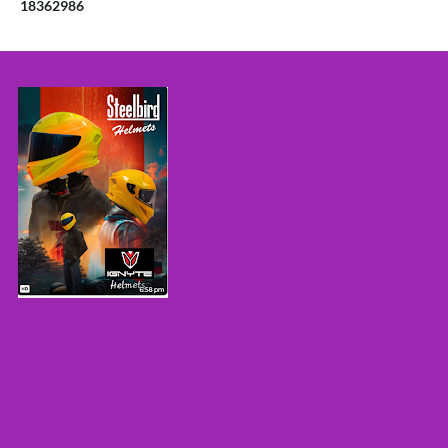
1
8
3
6
2
9
8
6