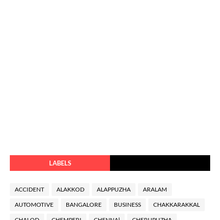
LABELS
ACCIDENT
ALAKKOD
ALAPPUZHA
ARALAM
AUTOMOTIVE
BANGALORE
BUSINESS
CHAKKARAKKAL
CHALOD
CHEMPERI
CHENNAl
CHERUPUZHA