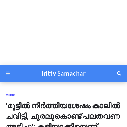
Iritty Samachar
Home
'മുട്ടിൽ നിർത്തിയശേഷം കാലിൽ
ചവിട്ടി, ചൂരലുകൊണ്ട് പലതവണ
അടിച്ചു'; കളിയാക്കിയെന്ന്