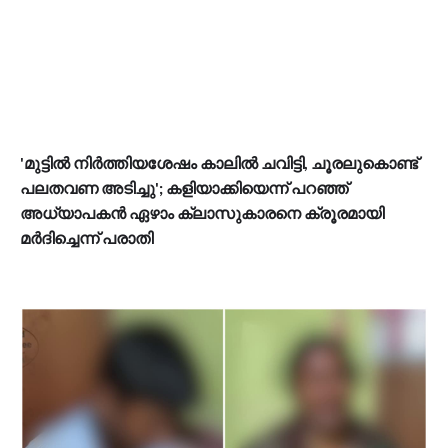
'മുട്ടിൽ നിർത്തിയശേഷം കാലിൽ ചവിട്ടി, ചൂരലുകൊണ്ട്
പലതവണ അടിച്ചു'; കളിയാക്കിയെന്ന് പറഞ്ഞ്
അധ്യാപകൻ ഏഴാം ക്ലാസുകാരനെ ക്രൂരമായി
മർദിച്ചെന്ന് പരാതി