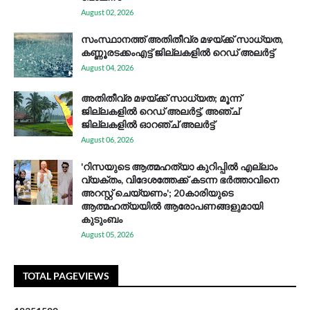
August 02, 2026
സം​സ്ഥാ​ന​ത്ത് അ​തി​തീ​വ്ര മ​ഴ​യ്ക്ക് സാ​ധ്യ​ത,
കണ്ണൂരടക്കംഎ​ട്ട് ജി​ല്ല​ക​ളി​ൽ റെ​ഡ് അ​ലർ​ട്ട്
August 04, 2026
അതിതീവ്ര മഴയ്ക്ക് സാധ്യത; മൂന്ന്
ജില്ലകളിൽ റെഡ് അലർട്ട്, അഞ്ച്
ജില്ലകളിൽ ഓറഞ്ച് അലർട്ട്
August 06, 2026
'റിസയുടെ ആത്മഹത്യാ കുറിപ്പിൽ എല്ലാം
വ്യക്തം, വിദേശത്തേക്ക് കടന്ന ഭർത്താവിനെ
അറസ്റ്റ് ചെയ്യണം'; 20കാരിയുടെ
ആത്മഹത്യയിൽ ആരോപണങ്ങളുമായി
കുടുംബം
August 05, 2026
TOTAL PAGEVIEWS