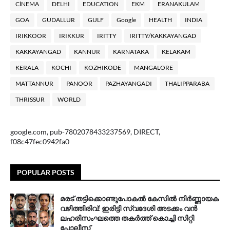
ClNEMA
DELHI
EDUCATION
EKM
ERANAKULAM
GOA
GUDALLUR
GULF
Google
HEALTH
INDIA
IRIKKOOR
IRIKKUR
IRITTY
IRITTY/KAKKAYANGAD
KAKKAYANGAD
KANNUR
KARNATAKA
KELAKAM
KERALA
KOCHI
KOZHIKODE
MANGALORE
MATTANNUR
PANOOR
PAZHAYANGADI
THALIPPARABA
THRISSUR
WORLD
google.com, pub-7802078433237569, DIRECT,
f08c47fec0942fa0
POPULAR POSTS
മരട് തട്ടിക്കൊണ്ടുപോകൽ കേസിൽ നിർണ്ണായക
വഴിത്തിരിവ്: ഇരിട്ടി സ്വദേശി അടക്കം വൻ
ലഹരിസംഘത്തെ തകർത്ത് കൊച്ചി സിറ്റി
പോലീസ്