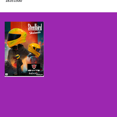
1
8
3
5
1
5
0
0