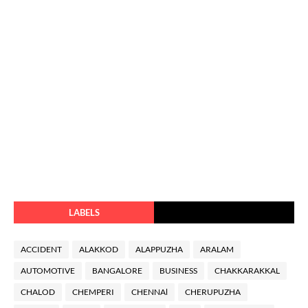
LABELS
ACCIDENT
ALAKKOD
ALAPPUZHA
ARALAM
AUTOMOTIVE
BANGALORE
BUSINESS
CHAKKARAKKAL
CHALOD
CHEMPERI
CHENNAl
CHERUPUZHA