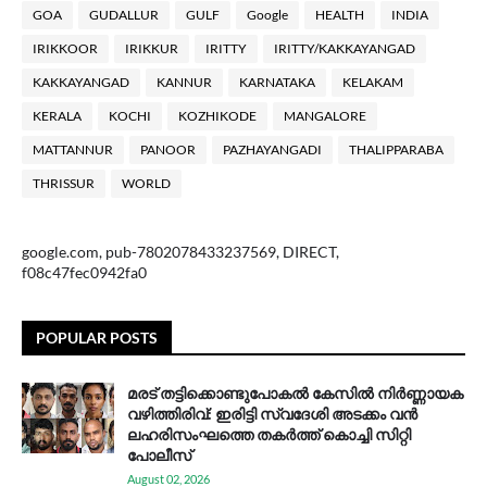
GOA
GUDALLUR
GULF
Google
HEALTH
INDIA
IRIKKOOR
IRIKKUR
IRITTY
IRITTY/KAKKAYANGAD
KAKKAYANGAD
KANNUR
KARNATAKA
KELAKAM
KERALA
KOCHI
KOZHIKODE
MANGALORE
MATTANNUR
PANOOR
PAZHAYANGADI
THALIPPARABA
THRISSUR
WORLD
google.com, pub-7802078433237569, DIRECT,
f08c47fec0942fa0
POPULAR POSTS
മരട് തട്ടിക്കൊണ്ടുപോകൽ കേസിൽ നിർണ്ണായക
വഴിത്തിരിവ്: ഇരിട്ടി സ്വദേശി അടക്കം വൻ
ലഹരിസംഘത്തെ തകർത്ത് കൊച്ചി സിറ്റി
പോലീസ്
August 02, 2026