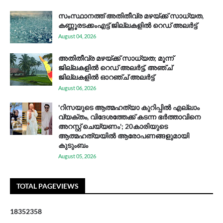
സം​സ്ഥാ​ന​ത്ത് അ​തി​തീ​വ്ര മ​ഴ​യ്ക്ക് സാ​ധ്യ​ത,
കണ്ണൂരടക്കംഎ​ട്ട് ജി​ല്ല​ക​ളി​ൽ റെ​ഡ് അ​ലർ​ട്ട്
August 04, 2026
അതിതീവ്ര മഴയ്ക്ക് സാധ്യത; മൂന്ന്
ജില്ലകളിൽ റെഡ് അലർട്ട്, അഞ്ച്
ജില്ലകളിൽ ഓറഞ്ച് അലർട്ട്
August 06, 2026
'റിസയുടെ ആത്മഹത്യാ കുറിപ്പിൽ എല്ലാം
വ്യക്തം, വിദേശത്തേക്ക് കടന്ന ഭർത്താവിനെ
അറസ്റ്റ് ചെയ്യണം'; 20കാരിയുടെ
ആത്മഹത്യയിൽ ആരോപണങ്ങളുമായി
കുടുംബം
August 05, 2026
TOTAL PAGEVIEWS
1
8
3
5
2
3
5
8