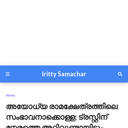
Iritty Samachar
Home
അയോധ്യ രാമക്ഷേത്രത്തിലെ
സംഭാവനാക്കൊള്ള; ട്രസ്റ്റിന്
നേരത്തെ അറിവുണ്ടായിട്ടും