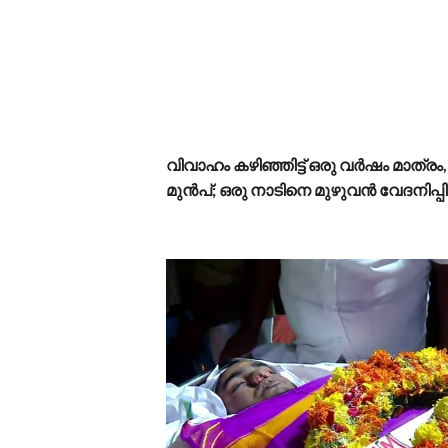
വിവാഹം കഴിഞ്ഞിട്ട് ഒരു വർഷം മാത്ര
മുൻപ്; ഒരു നാടിനെ മുഴുവൻ വേദനിപ്പിച്