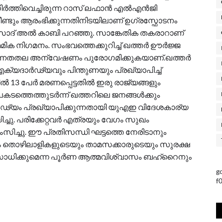
നിർത്തിവെച്ചിരുന്ന റാസ് ലഫാൻ എൽഎൻജി
ണ്ടും ആരംഭിക്കുന്നതിനിടയിലാണ് ഉഗ്രസ്ഫോടനം
ി സാദ് അൽ കാബി പറഞ്ഞു. സാങ്കേതിക തകരാറാണ്
മിക നിഗമനം. സംഭവത്തെക്കുറിച്ച് ഖത്തർ ഊർജ്ജ
ൽ ഉന്നതതല അന്വേഷണം പുരോഗമിക്കുകയാണ്.ഖത്തർ
്യദാർഢ്യവും പിന്തുണയും പ്രഖ്യാപിച്ച്
3 പേർ മരണപ്പെട്ടതിൽ ഇരു രാജ്യങ്ങളും
കടത്തെത്തുടർന്ന് ഖത്തറിലെ ജനങ്ങൾക്കും
യം പ്രഖ്യാപിക്കുന്നതായി യുഎഇ വിദേശകാര്യ
ച്ചു. പരിക്കേറ്റവർ എത്രയും വേഗം സുഖം
ശംസിച്ചു. ഈ പ്രതിസന്ധി ഘട്ടത്തെ നേരിടാനും
 തൊഴിലാളികളുടെയും താമസക്കാരുടെയും സുരക്ഷ
് സാധിക്കുമെന്ന പൂർണ ആത്മവിശ്വാസം ബഹ്‌റൈനും
g
f