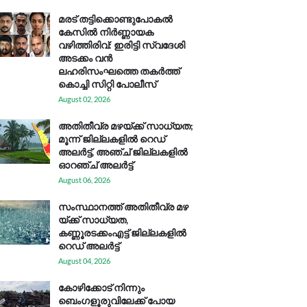
മരട് തട്ടിക്കൊണ്ടുപോകൽ
കേസിൽ നിർണ്ണായക
വഴിത്തിരിവ്: ഇരിട്ടി സ്വദേശി
അടക്കം വൻ
ലഹരിസംഘത്തെ തകർത്ത്
കൊച്ചി സിറ്റി പോലീസ്
August 02, 2026
അതിതീവ്ര മഴയ്ക്ക് സാധ്യത;
മൂന്ന് ജില്ലകളിൽ റെഡ്
അലർട്ട്, അഞ്ച് ജില്ലകളിൽ
ഓറഞ്ച് അലർട്ട്
August 06, 2026
സം​സ്ഥാ​ന​ത്ത് അ​തി​തീ​വ്ര മ​ഴ​
യ്ക്ക് സാ​ധ്യ​ത,
കണ്ണൂരടക്കംഎ​ട്ട് ജി​ല്ല​ക​ളി​ൽ
റെ​ഡ് അ​ലർ​ട്ട്
August 04, 2026
കോഴിക്കോട് നിന്നും
ബെംഗളൂരുവിലേക്ക് പോയ