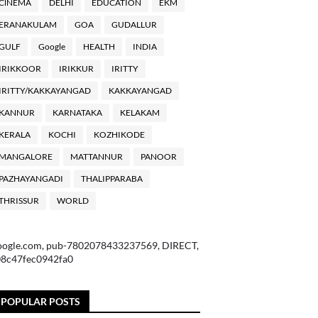
ClNEMA
DELHI
EDUCATION
EKM
ERANAKULAM
GOA
GUDALLUR
GULF
Google
HEALTH
INDIA
IRIKKOOR
IRIKKUR
IRITTY
IRITTY/KAKKAYANGAD
KAKKAYANGAD
KANNUR
KARNATAKA
KELAKAM
KERALA
KOCHI
KOZHIKODE
MANGALORE
MATTANNUR
PANOOR
PAZHAYANGADI
THALIPPARABA
THRISSUR
WORLD
oogle.com, pub-7802078433237569, DIRECT,
08c47fec0942fa0
POPULAR POSTS