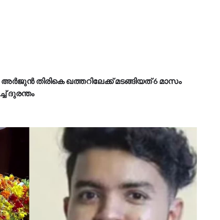
ം, അർജുൻ തിരികെ ഖത്തറിലേക്ക് മടങ്ങിയത് 6 മാസം
ച് ദുരന്തം