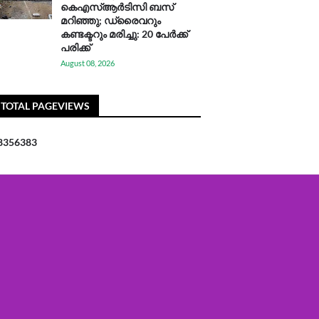
കെഎസ്ആര്‍ടിസി ബസ്
മറിഞ്ഞു; ഡ്രൈവറും
കണ്ടക്ടറും മരിച്ചു: 20 പേര്‍ക്ക്
പരിക്ക്
August 08, 2026
TOTAL PAGEVIEWS
8
3
5
6
3
8
3