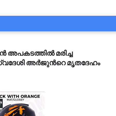
ൻ അപകടത്തിൽ മരിച്ച
്വദേശി അർജുന്‍റെ മൃതദേഹം