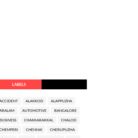
LABELS
ACCIDENT
ALAKKOD
ALAPPUZHA
ARALAM
AUTOMOTIVE
BANGALORE
BUSINESS
CHAKKARAKKAL
CHALOD
CHEMPERI
CHENNAl
CHERUPUZHA