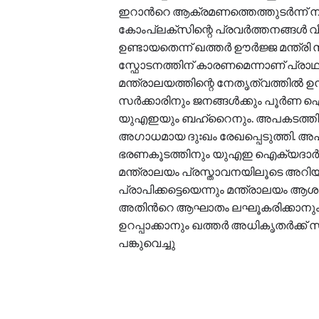
ഇറാന്‍റെ ആക്രമണത്തെത്തുടർന്ന് 
കോംപ്ലക്സിന്റെ പ്രവർത്തനങ്ങൾ വീ
ഉണ്ടായതെന്ന് ഖത്തർ ഊർജ്ജ മന്ത്ര
സ്ഫോടനത്തിന് കാരണമെന്നാണ് പ്രാഥ
മന്ത്രാലയത്തിന്റെ നേതൃത്വത്തി
സർക്കാരിനും ജനങ്ങൾക്കും പൂർണ ഐക
യുഎഇയും ബഹ്‌റൈനും. അപകടത്തിൽ 1
അഗാധമായ ദുഃഖം രേഖപ്പെടുത്തി. അപ
ഭരണകൂടത്തിനും യുഎഇ ഐക്യദാർഢ്
മന്ത്രാലയം പ്രസ്താവനയിലൂടെ അറിയി
പ്രാപിക്കട്ടെയെന്നും മന്ത്രാലയം ആ
അതിന്‍റെ ആഘാതം ലഘൂകരിക്കാനും
ഉറപ്പാക്കാനും ഖത്തർ അധികൃതർക്ക
പങ്കുവെച്ചു