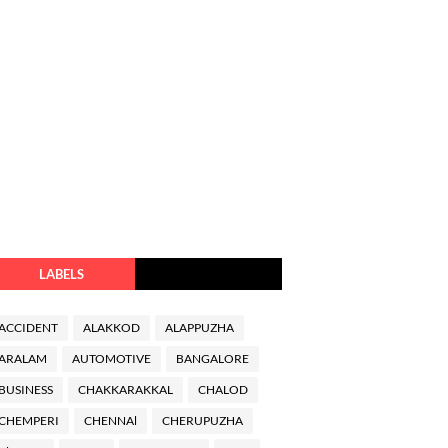
LABELS
ACCIDENT
ALAKKOD
ALAPPUZHA
ARALAM
AUTOMOTIVE
BANGALORE
BUSINESS
CHAKKARAKKAL
CHALOD
CHEMPERI
CHENNAl
CHERUPUZHA