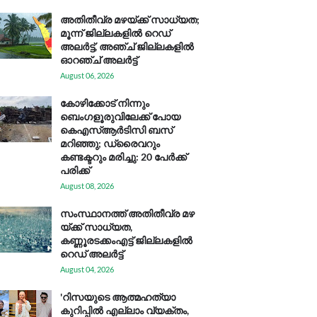
അതിതീവ്ര മഴയ്ക്ക് സാധ്യത;
മൂന്ന് ജില്ലകളിൽ റെഡ്
അലർട്ട്, അഞ്ച് ജില്ലകളിൽ
ഓറഞ്ച് അലർട്ട്
August 06, 2026
കോഴിക്കോട് നിന്നും
ബെംഗളൂരുവിലേക്ക് പോയ
കെഎസ്ആര്‍ടിസി ബസ്
മറിഞ്ഞു; ഡ്രൈവറും
കണ്ടക്ടറും മരിച്ചു: 20 പേര്‍ക്ക്
പരിക്ക്
August 08, 2026
സം​സ്ഥാ​ന​ത്ത് അ​തി​തീ​വ്ര മ​ഴ​
യ്ക്ക് സാ​ധ്യ​ത,
കണ്ണൂരടക്കംഎ​ട്ട് ജി​ല്ല​ക​ളി​ൽ
റെ​ഡ് അ​ലർ​ട്ട്
August 04, 2026
'റിസയുടെ ആത്മഹത്യാ
കുറിപ്പിൽ എല്ലാം വ്യക്തം,