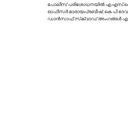
പോലീസ് പരിശോധനയില്‍ എ.എസ്.ഐ.വി
ഓഫീസര്‍ മാരായപ്രബീഷ്, കെ പി ദേ
ഡാന്‍സാഫ് സ്‌ക്വാഡ് അംഗങ്ങള്‍ എന്