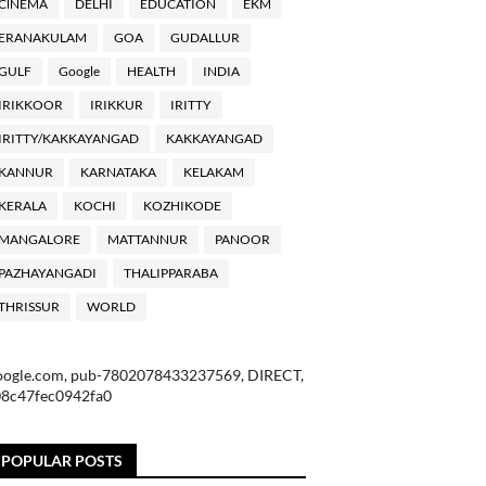
ClNEMA
DELHI
EDUCATION
EKM
ERANAKULAM
GOA
GUDALLUR
GULF
Google
HEALTH
INDIA
IRIKKOOR
IRIKKUR
IRITTY
IRITTY/KAKKAYANGAD
KAKKAYANGAD
KANNUR
KARNATAKA
KELAKAM
KERALA
KOCHI
KOZHIKODE
MANGALORE
MATTANNUR
PANOOR
PAZHAYANGADI
THALIPPARABA
THRISSUR
WORLD
oogle.com, pub-7802078433237569, DIRECT,
08c47fec0942fa0
POPULAR POSTS