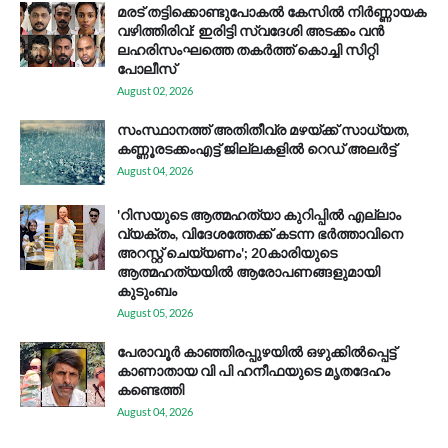
മരട് തട്ടിക്കൊണ്ടുപോകൽ കേസിൽ നിർണ്ണായക
വഴിത്തിരിവ്: ഇരിട്ടി സ്വദേശി അടക്കം വൻ
ലഹരിസംഘത്തെ തകർത്ത് കൊച്ചി സിറ്റി
പോലീസ്
August 02, 2026
സം​സ്ഥാ​ന​ത്ത് അ​തി​തീ​വ്ര മ​ഴ​യ്ക്ക് സാ​ധ്യ​ത,
കണ്ണൂരടക്കംഎ​ട്ട് ജി​ല്ല​ക​ളി​ൽ റെ​ഡ് അ​ലർ​ട്ട്
August 04, 2026
'റിസയുടെ ആത്മഹത്യാ കുറിപ്പിൽ എല്ലാം
വ്യക്തം, വിദേശത്തേക്ക് കടന്ന ഭർത്താവിനെ
അറസ്റ്റ് ചെയ്യണം'; 20കാരിയുടെ
ആത്മഹത്യയിൽ ആരോപണങ്ങളുമായി
കുടുംബം
August 05, 2026
പേരാവൂർ കാഞ്ഞിരപ്പുഴയിൽ ഒഴുക്കിൽപ്പെട്ട്
കാണാതായ വി പി ഹനീഫയുടെ മൃതദേഹം
കണ്ടെത്തി
August 04, 2026