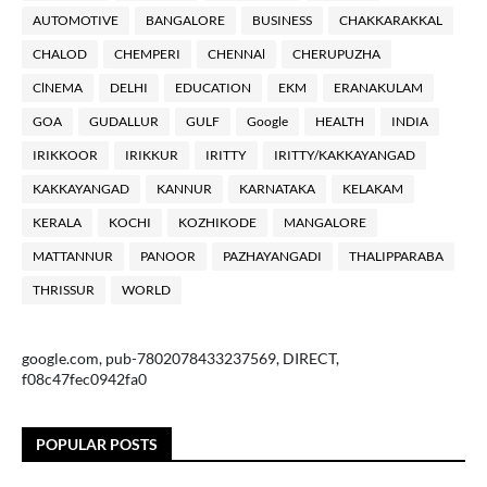
AUTOMOTIVE
BANGALORE
BUSINESS
CHAKKARAKKAL
CHALOD
CHEMPERI
CHENNAl
CHERUPUZHA
ClNEMA
DELHI
EDUCATION
EKM
ERANAKULAM
GOA
GUDALLUR
GULF
Google
HEALTH
INDIA
IRIKKOOR
IRIKKUR
IRITTY
IRITTY/KAKKAYANGAD
KAKKAYANGAD
KANNUR
KARNATAKA
KELAKAM
KERALA
KOCHI
KOZHIKODE
MANGALORE
MATTANNUR
PANOOR
PAZHAYANGADI
THALIPPARABA
THRISSUR
WORLD
google.com, pub-7802078433237569, DIRECT,
f08c47fec0942fa0
POPULAR POSTS