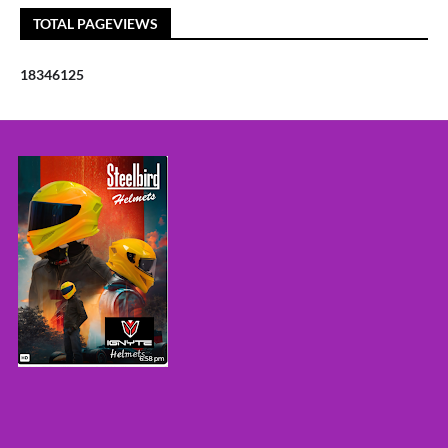
TOTAL PAGEVIEWS
1
8
3
4
6
1
2
5