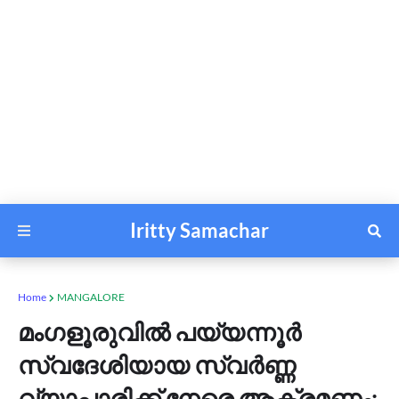
Iritty Samachar
Home
MANGALORE
മംഗളൂരുവിൽ പയ്യന്നൂർ
സ്വദേശിയായ സ്വർണ്ണ
വ്യാപാരിക്ക് നേരെ ആക്രമണം: