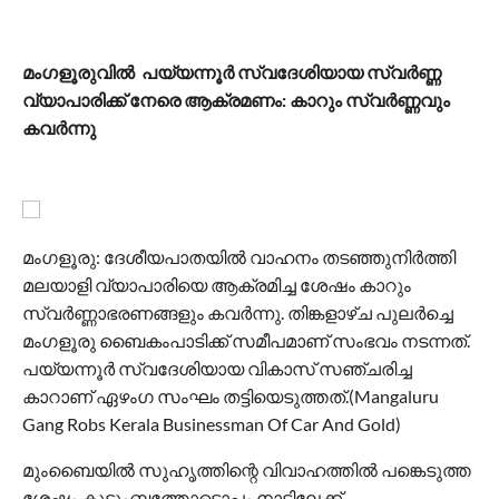
മംഗളൂരുവിൽ പയ്യന്നൂർ സ്വദേശിയായ സ്വർണ്ണ
വ്യാപാരിക്ക് നേരെ ആക്രമണം: കാറും സ്വർണ്ണവും
കവർന്നു
മംഗളൂരു: ദേശീയപാതയിൽ വാഹനം തടഞ്ഞുനിർത്തി
മലയാളി വ്യാപാരിയെ ആക്രമിച്ച ശേഷം കാറും
സ്വർണ്ണാഭരണങ്ങളും കവർന്നു. തിങ്കളാഴ്ച പുലർച്ചെ
മംഗളൂരു ബൈകംപാടിക്ക് സമീപമാണ് സംഭവം നടന്നത്.
പയ്യന്നൂർ സ്വദേശിയായ വികാസ് സഞ്ചരിച്ച
കാറാണ് ഏഴംഗ സംഘം തട്ടിയെടുത്തത്.(Mangaluru
Gang Robs Kerala Businessman Of Car And Gold)
മുംബൈയിൽ സുഹൃത്തിന്റെ വിവാഹത്തിൽ പങ്കെടുത്ത
ശേഷം കുടുംബത്തോടൊപ്പം നാട്ടിലേക്ക്