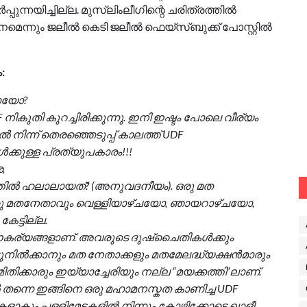
പുന്നയിച്ചില്ല. മുസ്ലിംലീഗിന്റെ ചരിത്രത്തില്‍
മെന്നും ജലീല്‍ കെടി ജലീല്‍ ഫെയ്‌സ്ബുക്ക് പോസ്റ്റിൽ
:
ലായോ?
F നികുതി കുറച്ചിരിക്കുന്നു. ഇനി ഇഷ്ടം പോലെ വീര്യം
 നിന്ന് തെരഞ്ഞെടുപ്പ് കാലത്ത് UDF
്കുള്ള പ്രത്യുപകാരം!!!
,
ത്തിൽ ഹലാലായത്? (അനുവദനീയം). ഒരു മത
ഒരു മതനേതാവും വെള്ളിയാഴ്ചയോ, ഞായറാഴ്ചയോ,
ട്ടില്ല.
സൗകര്യങ്ങളാണ്. അവരുടെ ദുഷ്ചൈതികൾക്കും
ട്ടുനിൽക്കാനും മത നേതാക്കളും മതമേലദ്ധ്യക്ഷൻമാരും
ക്കാരും ഇയ്യാച്ചേരിയും നല്ല “മയക്കത്തി”ലാണ്.
 തന്നെ ഇങ്ങിനെ ഒരു മഹാമനസ്കത കാണിച്ച UDF
കളാകും പള്ളിമേടകളിൽ നിന്നും കോഴിക്കോട്ടെ ഖാളീ