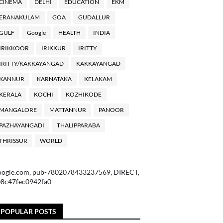
ClNEMA
DELHI
EDUCATION
EKM
ERANAKULAM
GOA
GUDALLUR
GULF
Google
HEALTH
INDIA
IRIKKOOR
IRIKKUR
IRITTY
IRITTY/KAKKAYANGAD
KAKKAYANGAD
KANNUR
KARNATAKA
KELAKAM
KERALA
KOCHI
KOZHIKODE
MANGALORE
MATTANNUR
PANOOR
PAZHAYANGADI
THALIPPARABA
THRISSUR
WORLD
oogle.com, pub-7802078433237569, DIRECT,
08c47fec0942fa0
POPULAR POSTS