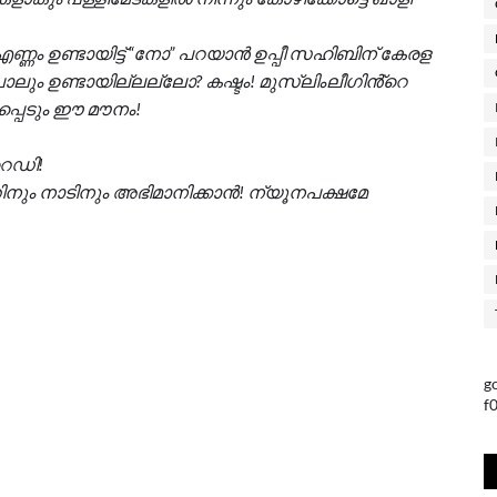
എണ്ണം ഉണ്ടായിട്ട് “നോ” പറയാൻ ഉപ്പീ സഹിബിന് കേരള
ും ഉണ്ടായില്ലല്ലോ? കഷ്ടം! മുസ്ലിംലീഗിൻ്റെ
പ്പെടും ഈ മൗനം!
റെഡി!
ും നാടിനും അഭിമാനിക്കാൻ! ന്യൂനപക്ഷമേ
g
f