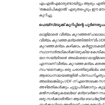
എംഎല്‍എമാരുണ്ടായിട്ടും ആരും എതിര്‍പ്
‘തങ്കലിപികളാല്‍’ എഴുതപ്പെടും ഈ മൗന
കുറിച്ചു.
ഫെയ്‌സ്ബുക്ക് കുറിപ്പിന്റെ പൂർണരൂപം
ഖാളിമാരെ! വീര്യം കുറഞ്ഞത് ഹലാ
വീര്യം കുറഞ്ഞ മദ്യത്തിത്തിന് ടീം UD
കുറഞ്ഞ മദ്യം കഴിക്കാം. കർണ്ണാടകയിൽ
സ്ഥാനാർത്ഥികൾക്ക് ഒഴുകിയ കോടികൾക
യാ സയ്യിദരെ! അല്ലയോ ഖാളിമാരെ
എന്നാണ് വീര്യം കുറഞ്ഞ മദ്യം മത
സംഘടനക്കും ഒരു പരാതിയുമില്ല. 
ആരാധനാലയങ്ങളിൽ പ്രസംഗിച്ചതും കേ
അല്ലെങ്കിലും UDF-ന് എന്തൊക്കെ 
അഴിമതികൾക്കും ചൂട്ടുപിടിക്കാനും കൂ
മൽസരിക്കുകയല്ലേ! മദ്യവർജന സമിതി
ഒരു സർക്കാരിൻ്റെ ആദ്യ ബഡ്ജറ്റിൽ
സർക്കാറിനെ അഭിനന്ദിച്ചുള്ള മതവിധി