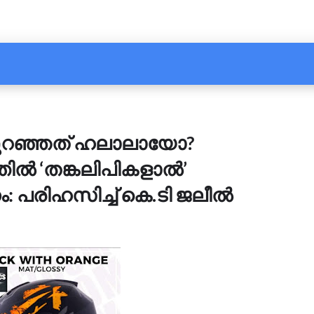
 കുറഞ്ഞത് ഹലാലായോ?
്തിൽ ‘തങ്കലിപികളാൽ’
: പരിഹസിച്ച് കെ.ടി ജലീൽ