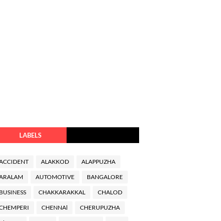
LABELS
ACCIDENT
ALAKKOD
ALAPPUZHA
ARALAM
AUTOMOTIVE
BANGALORE
BUSINESS
CHAKKARAKKAL
CHALOD
CHEMPERI
CHENNAl
CHERUPUZHA