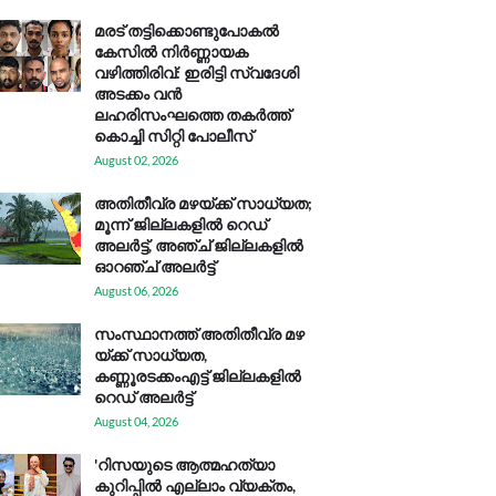
മരട് തട്ടിക്കൊണ്ടുപോകൽ
കേസിൽ നിർണ്ണായക
വഴിത്തിരിവ്: ഇരിട്ടി സ്വദേശി
അടക്കം വൻ
ലഹരിസംഘത്തെ തകർത്ത്
കൊച്ചി സിറ്റി പോലീസ്
August 02, 2026
അതിതീവ്ര മഴയ്ക്ക് സാധ്യത;
മൂന്ന് ജില്ലകളിൽ റെഡ്
അലർട്ട്, അഞ്ച് ജില്ലകളിൽ
ഓറഞ്ച് അലർട്ട്
August 06, 2026
സം​സ്ഥാ​ന​ത്ത് അ​തി​തീ​വ്ര മ​ഴ​
യ്ക്ക് സാ​ധ്യ​ത,
കണ്ണൂരടക്കംഎ​ട്ട് ജി​ല്ല​ക​ളി​ൽ
റെ​ഡ് അ​ലർ​ട്ട്
August 04, 2026
'റിസയുടെ ആത്മഹത്യാ
കുറിപ്പിൽ എല്ലാം വ്യക്തം,