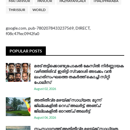
MATTANNUR
PANOOR
PAZHAYANGADI
THALIPPARABA
THRISSUR
WORLD
google.com, pub-7802078433237569, DIRECT,
f08c47fec0942fa0
POPULAR POSTS
മരട് തട്ടിക്കൊണ്ടുപോകൽ കേസിൽ നിർണ്ണായക
വഴിത്തിരിവ്: ഇരിട്ടി സ്വദേശി അടക്കം വൻ
ലഹരിസംഘത്തെ തകർത്ത് കൊച്ചി സിറ്റി
പോലീസ്
August 02, 2026
അതിതീവ്ര മഴയ്ക്ക് സാധ്യത; മൂന്ന്
ജില്ലകളിൽ റെഡ് അലർട്ട്, അഞ്ച്
ജില്ലകളിൽ ഓറഞ്ച് അലർട്ട്
August 06, 2026
സം​സ്ഥാ​ന​ത്ത് അ​തി​തീ​വ്ര മ​ഴ​യ്ക്ക് സാ​ധ്യ​ത,