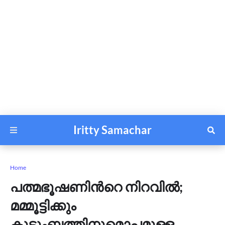
Iritty Samachar
Home
പത്മഭൂഷണിന്‍റെ നിറവില്‍;
മമ്മൂട്ടിക്കും
കുടുംബത്തിനുമൊപ്പമുള്ള