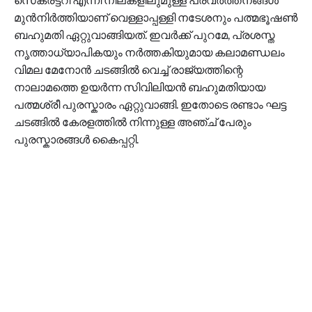
മുൻനിർത്തിയാണ് വെള്ളാപ്പള്ളി നടേശനും പത്മഭൂഷൺ
ബഹുമതി ഏറ്റുവാങ്ങിയത്. ഇവർക്ക് പുറമേ, പ്രശസ്ത
നൃത്താധ്യാപികയും നർത്തകിയുമായ കലാമണ്ഡലം
വിമല മേനോൻ ചടങ്ങിൽ വെച്ച് രാജ്യത്തിന്റെ
നാലാമത്തെ ഉയർന്ന സിവിലിയൻ ബഹുമതിയായ
പത്മശ്രീ പുരസ്കാരം ഏറ്റുവാങ്ങി. ഇതോടെ രണ്ടാം ഘട്ട
ചടങ്ങിൽ കേരളത്തിൽ നിന്നുള്ള അഞ്ച് പേരും
പുരസ്കാരങ്ങൾ കൈപ്പറ്റി.