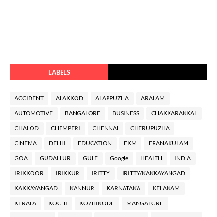
LABELS
ACCIDENT
ALAKKOD
ALAPPUZHA
ARALAM
AUTOMOTIVE
BANGALORE
BUSINESS
CHAKKARAKKAL
CHALOD
CHEMPERI
CHENNAl
CHERUPUZHA
ClNEMA
DELHI
EDUCATION
EKM
ERANAKULAM
GOA
GUDALLUR
GULF
Google
HEALTH
INDIA
IRIKKOOR
IRIKKUR
IRITTY
IRITTY/KAKKAYANGAD
KAKKAYANGAD
KANNUR
KARNATAKA
KELAKAM
KERALA
KOCHI
KOZHIKODE
MANGALORE