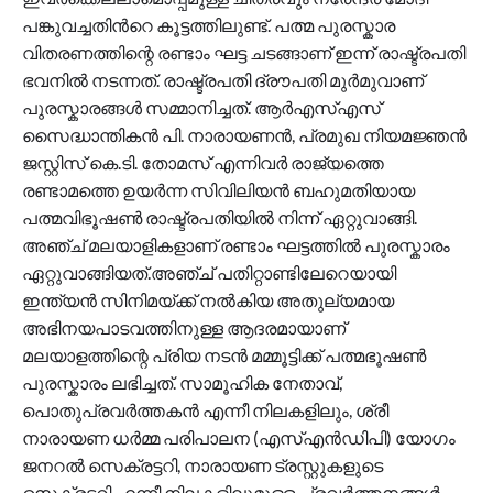
പങ്കുവച്ചതിന്‍റെ കൂട്ടത്തിലുണ്ട്. പത്മ പുരസ്കാര
വിതരണത്തിന്റെ രണ്ടാം ഘട്ട ചടങ്ങാണ് ഇന്ന് രാഷ്ട്രപതി
ഭവനില്‍ നടന്നത്. രാഷ്ട്രപതി ദ്രൗപതി മുർമുവാണ്
പുരസ്കാരങ്ങൾ സമ്മാനിച്ചത്. ആർഎസ്എസ്
സൈദ്ധാന്തികൻ പി. നാരായണൻ, പ്രമുഖ നിയമജ്ഞൻ
ജസ്റ്റിസ് കെ.ടി. തോമസ് എന്നിവർ രാജ്യത്തെ
രണ്ടാമത്തെ ഉയർന്ന സിവിലിയൻ ബഹുമതിയായ
പത്മവിഭൂഷൺ രാഷ്ട്രപതിയിൽ നിന്ന് ഏറ്റുവാങ്ങി.
അഞ്ച് മലയാളികളാണ് രണ്ടാം ഘട്ടത്തിൽ പുരസ്കാരം
ഏറ്റുവാങ്ങിയത്.അഞ്ച് പതിറ്റാണ്ടിലേറെയായി
ഇന്ത്യൻ സിനിമയ്ക്ക് നൽകിയ അതുല്യമായ
അഭിനയപാടവത്തിനുള്ള ആദരമായാണ്
മലയാളത്തിന്റെ പ്രിയ നടൻ മമ്മൂട്ടിക്ക് പത്മഭൂഷൺ
പുരസ്കാരം ലഭിച്ചത്. സാമൂഹിക നേതാവ്,
പൊതുപ്രവർത്തകൻ എന്നീ നിലകളിലും, ശ്രീ
നാരായണ ധർമ്മ പരിപാലന (എസ്എൻഡിപി) യോഗം
ജനറൽ സെക്രട്ടറി, നാരായണ ട്രസ്റ്റുകളുടെ
സെക്രട്ടറി എന്നീ നിലകളിലുമുള്ള പ്രവർത്തനങ്ങൾ