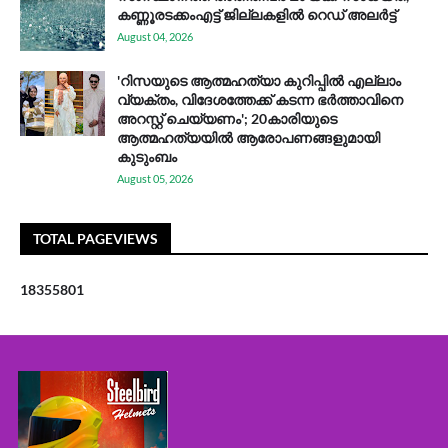
കണ്ണൂരടക്കംഎ​ട്ട് ജി​ല്ല​ക​ളി​ൽ റെ​ഡ് അ​ലർ​ട്ട്
August 04, 2026
'റിസയുടെ ആത്മഹത്യാ കുറിപ്പിൽ എല്ലാം
വ്യക്തം, വിദേശത്തേക്ക് കടന്ന ഭർത്താവിനെ
അറസ്റ്റ് ചെയ്യണം'; 20കാരിയുടെ
ആത്മഹത്യയിൽ ആരോപണങ്ങളുമായി
കുടുംബം
August 05, 2026
TOTAL PAGEVIEWS
1
8
3
5
5
8
0
1