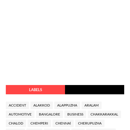
LABELS
ACCIDENT
ALAKKOD
ALAPPUZHA
ARALAM
AUTOMOTIVE
BANGALORE
BUSINESS
CHAKKARAKKAL
CHALOD
CHEMPERI
CHENNAl
CHERUPUZHA