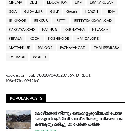
ClNEMA
DELHI
EDUCATION
EKM
ERANAKULAM
GOA
GUDALLUR
GULF
Google
HEALTH
INDIA
IRIKKOOR
IRIKKUR
IRITTY
IRITTY/KAKKAYANGAD
KAKKAYANGAD
KANNUR
KARNATAKA
KELAKAM
KERALA
KOCHI
KOZHIKODE
MANGALORE
MATTANNUR
PANOOR
PAZHAYANGADI
THALIPPARABA
THRISSUR
WORLD
google.com, pub-7802078433237569, DIRECT,
f08c47fec0942fa0
POPULAR POSTS
കോഴിക്കോട് നിന്നും ബെംഗളൂരുവിലേക്ക് പോയ
കെഎസ്ആര്‍ടിസി ബസ് മറിഞ്ഞു; ഡ്രൈവറും
കണ്ടക്ടറും മരിച്ചു: 20 പേര്‍ക്ക് പരിക്ക്
August 08, 2026