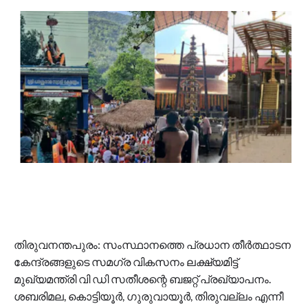
തിരുവനന്തപുരം: സംസ്ഥാനത്തെ പ്രധാന തീർത്ഥാടന
കേന്ദ്രങ്ങളുടെ സമഗ്ര വികസനം ലക്ഷ്യമിട്ട്
മുഖ്യമന്ത്രി വി ഡി സതീശന്റെ ബജറ്റ് പ്രഖ്യാപനം.
ശബരിമല, കൊട്ടിയൂർ, ഗുരുവായൂർ, തിരുവല്ലം എന്നീ