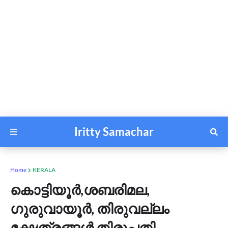
Iritty Samachar
Home
KERALA
കൊട്ടിയൂർ,ശബരിമല,
ഗുരുവായൂർ, തിരുവല്ലം
ക്ഷേത്രങ്ങള്‍ തിരുപ്പതി