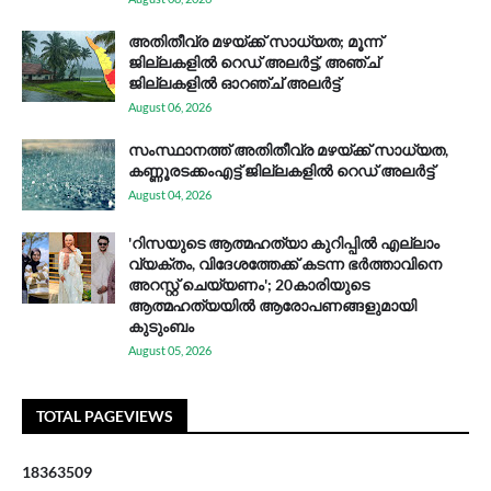
അതിതീവ്ര മഴയ്ക്ക് സാധ്യത; മൂന്ന്
ജില്ലകളിൽ റെഡ് അലർട്ട്, അഞ്ച്
ജില്ലകളിൽ ഓറഞ്ച് അലർട്ട്
August 06, 2026
സം​സ്ഥാ​ന​ത്ത് അ​തി​തീ​വ്ര മ​ഴ​യ്ക്ക് സാ​ധ്യ​ത,
കണ്ണൂരടക്കംഎ​ട്ട് ജി​ല്ല​ക​ളി​ൽ റെ​ഡ് അ​ലർ​ട്ട്
August 04, 2026
'റിസയുടെ ആത്മഹത്യാ കുറിപ്പിൽ എല്ലാം
വ്യക്തം, വിദേശത്തേക്ക് കടന്ന ഭർത്താവിനെ
അറസ്റ്റ് ചെയ്യണം'; 20കാരിയുടെ
ആത്മഹത്യയിൽ ആരോപണങ്ങളുമായി
കുടുംബം
August 05, 2026
TOTAL PAGEVIEWS
1
8
3
6
3
5
0
9