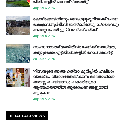
ജില്ലകളിൽ ഓറഞ്ച് അലർട്ട്
August 06, 2026
കോഴിക്കോട് നിന്നും ബെംഗളൂരുവിലേക്ക് പോയ
കെഎസ്ആര്‍ടിസി ബസ് മറിഞ്ഞു; ഡ്രൈവറും
കണ്ടക്ടറും മരിച്ചു: 20 പേര്‍ക്ക് പരിക്ക്
August 08, 2026
സം​സ്ഥാ​ന​ത്ത് അ​തി​തീ​വ്ര മ​ഴ​യ്ക്ക് സാ​ധ്യ​ത,
കണ്ണൂരടക്കംഎ​ട്ട് ജി​ല്ല​ക​ളി​ൽ റെ​ഡ് അ​ലർ​ട്ട്
August 04, 2026
'റിസയുടെ ആത്മഹത്യാ കുറിപ്പിൽ എല്ലാം
വ്യക്തം, വിദേശത്തേക്ക് കടന്ന ഭർത്താവിനെ
അറസ്റ്റ് ചെയ്യണം'; 20കാരിയുടെ
ആത്മഹത്യയിൽ ആരോപണങ്ങളുമായി
കുടുംബം
August 05, 2026
TOTAL PAGEVIEWS