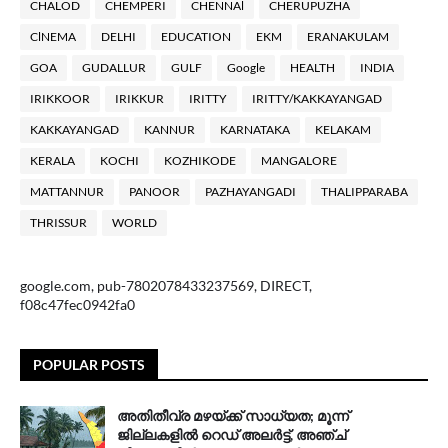
CHALOD
CHEMPERI
CHENNAl
CHERUPUZHA
ClNEMA
DELHI
EDUCATION
EKM
ERANAKULAM
GOA
GUDALLUR
GULF
Google
HEALTH
INDIA
IRIKKOOR
IRIKKUR
IRITTY
IRITTY/KAKKAYANGAD
KAKKAYANGAD
KANNUR
KARNATAKA
KELAKAM
KERALA
KOCHI
KOZHIKODE
MANGALORE
MATTANNUR
PANOOR
PAZHAYANGADI
THALIPPARABA
THRISSUR
WORLD
google.com, pub-7802078433237569, DIRECT,
f08c47fec0942fa0
POPULAR POSTS
അതിതീവ്ര മഴയ്ക്ക് സാധ്യത; മൂന്ന്
ജില്ലകളിൽ റെഡ് അലർട്ട്, അഞ്ച്