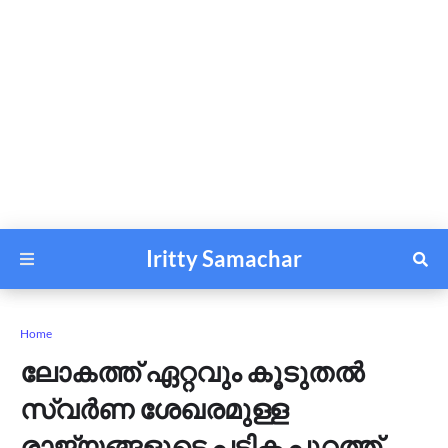
Iritty Samachar
Home
ലോകത്ത് ഏറ്റവും കൂടുതൽ
സ്വർണ ശേഖരമുള്ള
രാജ്യങ്ങളുടെ പട്ടിക പുറത്ത്,