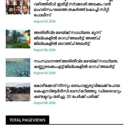
വഴിത്തിരിവ്: ഇരിട്ടി സ്വദേശി അടക്കം വൻ
ലഹരിസംഘത്തെ തകർത്ത് കൊച്ചി സിറ്റി
പോലീസ്
August 02, 2026
അതിതീവ്ര മഴയ്ക്ക് സാധ്യത; മൂന്ന്
ജില്ലകളിൽ റെഡ് അലർട്ട്, അഞ്ച്
ജില്ലകളിൽ ഓറഞ്ച് അലർട്ട്
August 06, 2026
സം​സ്ഥാ​ന​ത്ത് അ​തി​തീ​വ്ര മ​ഴ​യ്ക്ക് സാ​ധ്യ​ത,
കണ്ണൂരടക്കംഎ​ട്ട് ജി​ല്ല​ക​ളി​ൽ റെ​ഡ് അ​ലർ​ട്ട്
August 04, 2026
കോഴിക്കോട് നിന്നും ബെംഗളൂരുവിലേക്ക് പോയ
കെഎസ്ആര്‍ടിസി ബസ് മറിഞ്ഞു; ഡ്രൈവറും
കണ്ടക്ടറും മരിച്ചു: 20 പേര്‍ക്ക് പരിക്ക്
August 08, 2026
TOTAL PAGEVIEWS