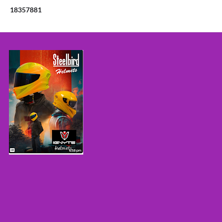
1
8
3
5
7
8
8
1