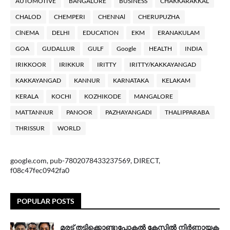
AUTOMOTIVE
BANGALORE
BUSINESS
CHAKKARAKKAL
CHALOD
CHEMPERI
CHENNAl
CHERUPUZHA
ClNEMA
DELHI
EDUCATION
EKM
ERANAKULAM
GOA
GUDALLUR
GULF
Google
HEALTH
INDIA
IRIKKOOR
IRIKKUR
IRITTY
IRITTY/KAKKAYANGAD
KAKKAYANGAD
KANNUR
KARNATAKA
KELAKAM
KERALA
KOCHI
KOZHIKODE
MANGALORE
MATTANNUR
PANOOR
PAZHAYANGADI
THALIPPARABA
THRISSUR
WORLD
google.com, pub-7802078433237569, DIRECT,
f08c47fec0942fa0
POPULAR POSTS
മരട് തട്ടിക്കൊണ്ടുപോകൽ കേസിൽ നിർണ്ണായക