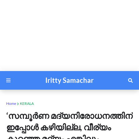
Iritty Samachar
Home
KERALA
‘സമ്പൂർണ മദ്യനിരോധനത്തിന്
ഇപ്പോൾ കഴിയില്ല, വീര്യം
കുറഞ്ഞ മദ്യം എങ്കിലും