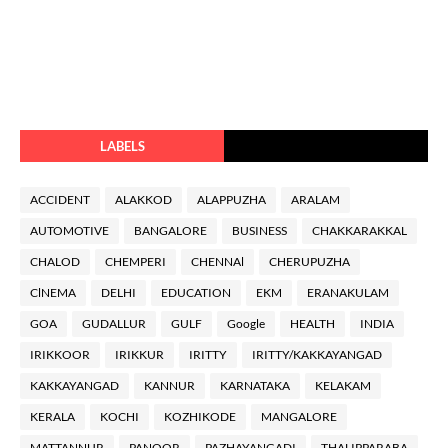
LABELS
ACCIDENT
ALAKKOD
ALAPPUZHA
ARALAM
AUTOMOTIVE
BANGALORE
BUSINESS
CHAKKARAKKAL
CHALOD
CHEMPERI
CHENNAl
CHERUPUZHA
ClNEMA
DELHI
EDUCATION
EKM
ERANAKULAM
GOA
GUDALLUR
GULF
Google
HEALTH
INDIA
IRIKKOOR
IRIKKUR
IRITTY
IRITTY/KAKKAYANGAD
KAKKAYANGAD
KANNUR
KARNATAKA
KELAKAM
KERALA
KOCHI
KOZHIKODE
MANGALORE
MATTANNUR
PANOOR
PAZHAYANGADI
THALIPPARABA