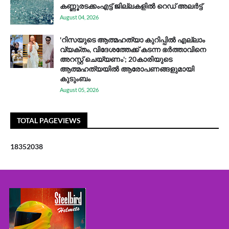
കണ്ണൂരടക്കംഎ​ട്ട് ജി​ല്ല​ക​ളി​ൽ റെ​ഡ് അ​ലർ​ട്ട്
August 04, 2026
'റിസയുടെ ആത്മഹത്യാ കുറിപ്പിൽ എല്ലാം
വ്യക്തം, വിദേശത്തേക്ക് കടന്ന ഭർത്താവിനെ
അറസ്റ്റ് ചെയ്യണം'; 20കാരിയുടെ
ആത്മഹത്യയിൽ ആരോപണങ്ങളുമായി
കുടുംബം
August 05, 2026
TOTAL PAGEVIEWS
1
8
3
5
2
0
3
8