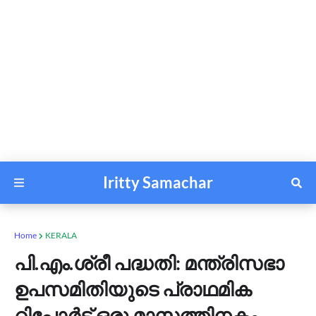
Iritty Samachar
Home
KERALA
പി.എം.ശ്രീ പദ്ധതി: മന്ത്രിസഭാ
ഉപസമിതിയുടെ പ്രാഥമിക
റിപ്പോർട്ട് ഒരു മാസത്തിനകം