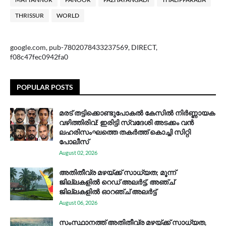
THRISSUR
WORLD
google.com, pub-7802078433237569, DIRECT,
f08c47fec0942fa0
POPULAR POSTS
മരട് തട്ടിക്കൊണ്ടുപോകൽ കേസിൽ നിർണ്ണായക
വഴിത്തിരിവ്: ഇരിട്ടി സ്വദേശി അടക്കം വൻ
ലഹരിസംഘത്തെ തകർത്ത് കൊച്ചി സിറ്റി
പോലീസ്
August 02, 2026
അതിതീവ്ര മഴയ്ക്ക് സാധ്യത; മൂന്ന്
ജില്ലകളിൽ റെഡ് അലർട്ട്, അഞ്ച്
ജില്ലകളിൽ ഓറഞ്ച് അലർട്ട്
August 06, 2026
സം​സ്ഥാ​ന​ത്ത് അ​തി​തീ​വ്ര മ​ഴ​യ്ക്ക് സാ​ധ്യ​ത,