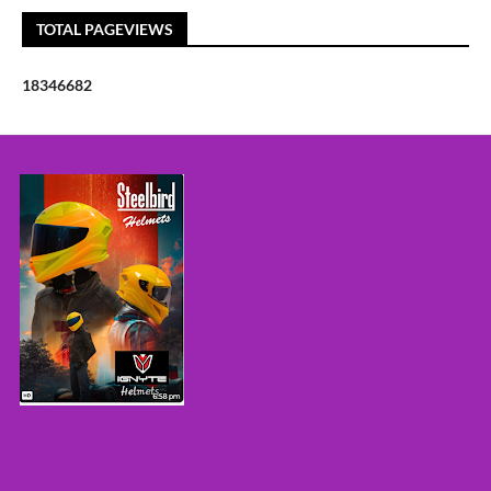
TOTAL PAGEVIEWS
1
8
3
4
6
6
8
2