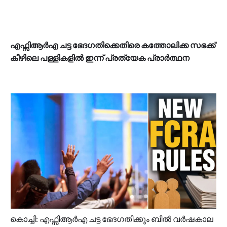
എഫ്സിആർഎ ചട്ട ഭേദ​ഗതിക്കെതിരെ കത്തോലിക്ക സഭക്ക്
കീഴിലെ പള്ളികളിൽ ഇന്ന് പ്രത്യേക പ്രാർത്ഥന
കൊച്ചി: എഫ്സിആർഎ ചട്ട ഭേദ​ഗതിക്കും ബിൽ വർഷകാല