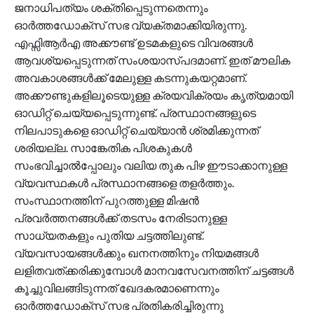
ജനാധിപത്യം ശക്തിപ്പെടുന്നതെന്നും
ഓര്‍ത്തഡോക്സ് സഭ വ്യക്തമാക്കിയിരുന്നു.
എഫ്സിആർഎ അക്കൗണ്ട് ഉടമകളുടെ വിവരങ്ങൾ
ആവശ്യപ്പെടുന്നത് സംശയാസ്പദമാണ്. ഇത് മൗലിക
അവകാശങ്ങൾക്ക് മേലുള്ള കടന്നുകയറ്റമാണ്.
അക്കൗണ്ടുകളിലൂടെയുള്ള ക്രയവിക്രയം കൃത്യമായി
ഓഡിറ്റ് ചെയ്യപ്പെടുന്നുണ്ട്. പ്രസ്ഥാനങ്ങളുടെ
നിലപാടുകളെ ഓഡിറ്റ് ചെയ്യാൻ ശ്രമിക്കുന്നത്
ശരിയല്ല. സാങ്കേതിക പിശകുകൾ
സംഭവിച്ചാൽപ്പോലും വലിയ തുക പിഴ ഈടാക്കാനുള്ള
വ്യവസ്ഥകൾ പ്രസ്ഥാനങ്ങളെ തളർത്തും.
സംസ്ഥാനത്തിന് പുറത്തുള്ള മിഷൻ
പ്രവർത്തനങ്ങൾക്ക് തടസം നേരിടാനുള്ള
സാധ്യതകളും പുതിയ ചട്ടത്തിലുണ്ട്.
വ്യവസായങ്ങൾക്കും ഖനനത്തിനും നിയമങ്ങൾ
ലളിതവത്ക്കരിക്കുമ്പോൾ മാനവസേവനത്തിന് ചട്ടങ്ങൾ
കൂച്ചുവിലങ്ങിടുന്നത് ഖേദകരമാണെന്നും
ഓര്‍ത്തഡോക്സ് സഭ പ്രതികരിച്ചിരുന്നു