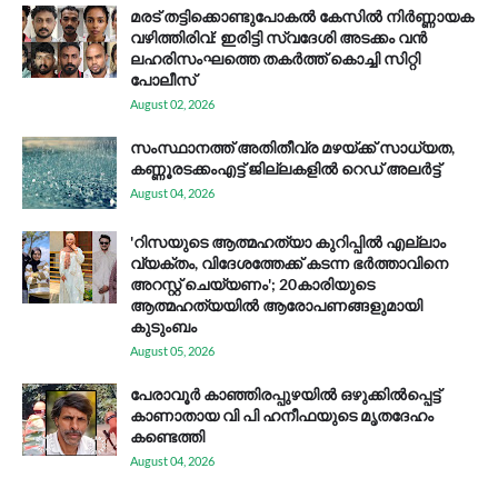
മരട് തട്ടിക്കൊണ്ടുപോകൽ കേസിൽ നിർണ്ണായക
വഴിത്തിരിവ്: ഇരിട്ടി സ്വദേശി അടക്കം വൻ
ലഹരിസംഘത്തെ തകർത്ത് കൊച്ചി സിറ്റി
പോലീസ്
August 02, 2026
സം​സ്ഥാ​ന​ത്ത് അ​തി​തീ​വ്ര മ​ഴ​യ്ക്ക് സാ​ധ്യ​ത,
കണ്ണൂരടക്കംഎ​ട്ട് ജി​ല്ല​ക​ളി​ൽ റെ​ഡ് അ​ലർ​ട്ട്
August 04, 2026
'റിസയുടെ ആത്മഹത്യാ കുറിപ്പിൽ എല്ലാം
വ്യക്തം, വിദേശത്തേക്ക് കടന്ന ഭർത്താവിനെ
അറസ്റ്റ് ചെയ്യണം'; 20കാരിയുടെ
ആത്മഹത്യയിൽ ആരോപണങ്ങളുമായി
കുടുംബം
August 05, 2026
പേരാവൂർ കാഞ്ഞിരപ്പുഴയിൽ ഒഴുക്കിൽപ്പെട്ട്
കാണാതായ വി പി ഹനീഫയുടെ മൃതദേഹം
കണ്ടെത്തി
August 04, 2026