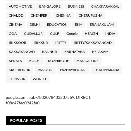
AUTOMOTIVE
BANGALORE
BUSINESS
CHAKKARAKKAL
CHALOD
CHEMPERI
CHENNAl
CHERUPUZHA
ClNEMA
DELHI
EDUCATION
EKM
ERANAKULAM
GOA
GUDALLUR
GULF
Google
HEALTH
INDIA
IRIKKOOR
IRIKKUR
IRITTY
IRITTY/KAKKAYANGAD
KAKKAYANGAD
KANNUR
KARNATAKA
KELAKAM
KERALA
KOCHI
KOZHIKODE
MANGALORE
MATTANNUR
PANOOR
PAZHAYANGADI
THALIPPARABA
THRISSUR
WORLD
google.com, pub-7802078433237569, DIRECT,
f08c47fec0942fa0
POPULAR POSTS