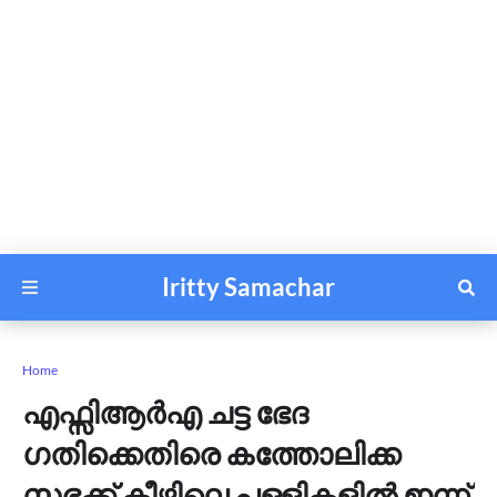
Iritty Samachar
Home
എഫ്സിആർഎ ചട്ട ഭേദ​
ഗതിക്കെതിരെ കത്തോലിക്ക
സഭക്ക് കീഴിലെ പള്ളികളിൽ ഇന്ന്