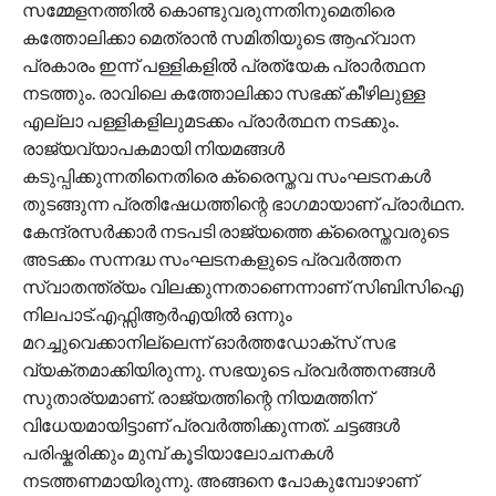
സമ്മേളനത്തിൽ കൊണ്ടുവരുന്നതിനുമെതിരെ
കത്തോലിക്കാ മെത്രാൻ സമിതിയുടെ ആഹ്വാന
പ്രകാരം ഇന്ന് പള്ളികളിൽ പ്രത്യേക പ്രാർത്ഥന
നടത്തും. രാവിലെ കത്തോലിക്കാ സഭക്ക് കീഴിലുള്ള
എല്ലാ പള്ളികളിലുമടക്കം പ്രാർത്ഥന നടക്കും.
രാജ്യവ്യാപകമായി നിയമങ്ങൾ
കടുപ്പിക്കുന്നതിനെതിരെ ക്രൈസ്തവ സംഘടനകൾ
തുടങ്ങുന്ന പ്രതിഷേധത്തിന്റെ ഭാ​ഗമായാണ് പ്രാർഥന.
കേന്ദ്രസർക്കാർ നടപടി രാജ്യത്തെ ക്രൈസ്തവരുടെ
അടക്കം സന്നദ്ധ സംഘടനകളുടെ പ്രവർത്തന
സ്വാതന്ത്ര്യം വിലക്കുന്നതാണെന്നാണ് സിബിസിഐ
നിലപാട്.എഫ്സിആർഎയിൽ ഒന്നും
മറച്ചുവെക്കാനില്ലെന്ന് ഓർത്തഡോക്സ് സഭ
വ്യക്തമാക്കിയിരുന്നു. സഭയുടെ പ്രവർത്തനങ്ങൾ
സുതാര്യമാണ്. രാജ്യത്തിന്റെ നിയമത്തിന്
വിധേയമായിട്ടാണ് പ്രവർത്തിക്കുന്നത്. ചട്ടങ്ങൾ
പരിഷ്കരിക്കും മുമ്പ് കൂടിയാലോചനകൾ
നടത്തണമായിരുന്നു. അങ്ങനെ പോകുമ്പോഴാണ്