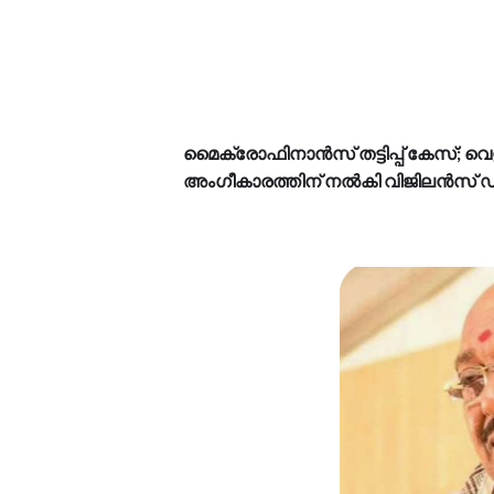
മൈക്രോഫിനാൻസ് തട്ടിപ്പ് കേസ്; വെള്ള
അംഗീകാരത്തിന് നൽകി വിജിലൻസ് 