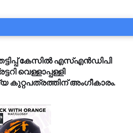
്ടിപ്പ് കേസിൽ എസ്എൻഡിപി
ി വെള്ളാപ്പള്ളി
കുറ്റപത്രത്തിന് അംഗീകാരം.