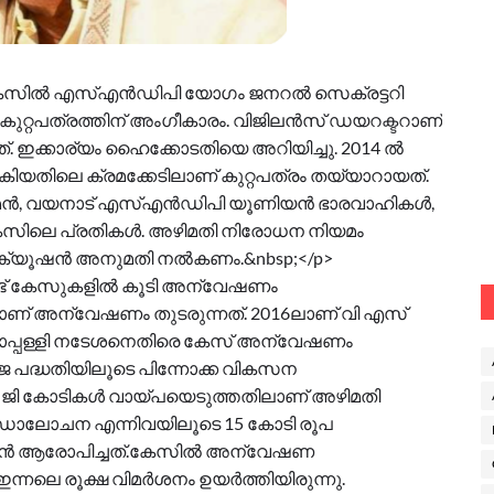
പ് കേസിൽ എസ്എൻഡിപി യോഗം ജനറൽ സെക്രട്ടറി
കുറ്റപത്രത്തിന് അംഗീകാരം. വിജിലൻസ് ഡയറക്ടറാണ്
്. ഇക്കാര്യം ഹൈക്കോടതിയെ അറിയിച്ചു. 2014 ൽ
ിയതിലെ ക്രമക്കേടിലാണ് കുറ്റപത്രം തയ്യാറായത്.
സോമൻ, വയനാട് എസ്എൻഡിപി യൂണിയൻ ഭാരവാഹികൾ,
േസിലെ പ്രതികൾ. അഴിമതി നിരോധന നിയമം
ിക്യൂഷൻ അനുമതി നൽകണം.&nbsp;</p>
ണ്ട് കേസുകളിൽ കൂടി അന്വേഷണം
ിലാണ് അന്വേഷണം തുടരുന്നത്. 2016ലാണ് വി എസ്
ളാപ്പള്ളി നടേശനെതിരെ കേസ് അന്വേഷണം
യാജ പദ്ധതിയിലൂടെ പിന്നോക്ക വികസന
 ജി കോടികൾ വായ്പയെടുത്തതിലാണ് അഴിമതി
ൂഡാലോചന എന്നിവയിലൂടെ 15 കോടി രൂപ
ന്ദന്‍ ആരോപിച്ചത്.കേസില്‍ അന്വേഷണ
െ രൂക്ഷ വിമര്‍ശനം ഉയര്‍ത്തിയിരുന്നു.