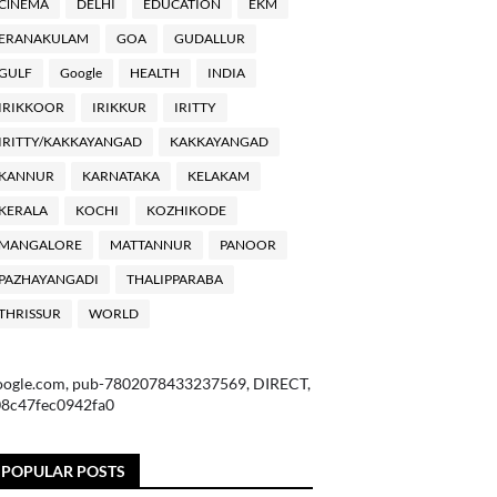
ClNEMA
DELHI
EDUCATION
EKM
ERANAKULAM
GOA
GUDALLUR
GULF
Google
HEALTH
INDIA
IRIKKOOR
IRIKKUR
IRITTY
IRITTY/KAKKAYANGAD
KAKKAYANGAD
KANNUR
KARNATAKA
KELAKAM
KERALA
KOCHI
KOZHIKODE
MANGALORE
MATTANNUR
PANOOR
PAZHAYANGADI
THALIPPARABA
THRISSUR
WORLD
oogle.com, pub-7802078433237569, DIRECT,
08c47fec0942fa0
POPULAR POSTS