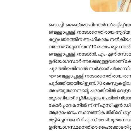
കൊച്ചി: മൈക്രോഫിനാൻസ് തട്ടിപ്
വെള്ളാപ്പള്ളി നടേശനെതിരായ ആദ്യ 
കുറ്റപത്രത്തിന് അംഗീകാരം നൽകിയത
വയനാട് യൂണിയന് 10 ലക്ഷം രൂപ നൽക
വെള്ളാപ്പള്ളി നടേശൻ, എം എൻ 
ഉദ്യോഗസ്ഥർ അടക്കമുള്ളവരാണ് ക
ചുമത്തിയതിനാൽ സ‍ർക്കാർ പ്രോസ
<p>വെള്ളാപ്പള്ളി നടേശനെതിരായ ര
പൂർത്തിയായിയിട്ടുണ്ട്. 70 കേസുകള
അച്യുതാനന്ദന്റെ പരാതിയിൽ വെള്
തുടങ്ങിയത്. സ്ത്രീകളുടെ പേരിൽ വ്
കോർപ്പറേഷനിൽ നിന്ന് എസ് എൻ ഡി
ആരോപണം. സാമ്പത്തിക തിരിമറി ഗ
തട്ടിച്ചെന്നാണ് വി എസ് അച്യുതാന
ഉദ്യോഗസ്ഥനെതിരെ ഹൈക്കോടതി ഇന്നല