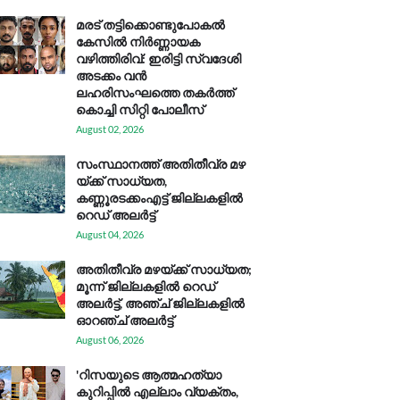
മരട് തട്ടിക്കൊണ്ടുപോകൽ
കേസിൽ നിർണ്ണായക
വഴിത്തിരിവ്: ഇരിട്ടി സ്വദേശി
അടക്കം വൻ
ലഹരിസംഘത്തെ തകർത്ത്
കൊച്ചി സിറ്റി പോലീസ്
August 02, 2026
സം​സ്ഥാ​ന​ത്ത് അ​തി​തീ​വ്ര മ​ഴ​
യ്ക്ക് സാ​ധ്യ​ത,
കണ്ണൂരടക്കംഎ​ട്ട് ജി​ല്ല​ക​ളി​ൽ
റെ​ഡ് അ​ലർ​ട്ട്
August 04, 2026
അതിതീവ്ര മഴയ്ക്ക് സാധ്യത;
മൂന്ന് ജില്ലകളിൽ റെഡ്
അലർട്ട്, അഞ്ച് ജില്ലകളിൽ
ഓറഞ്ച് അലർട്ട്
August 06, 2026
'റിസയുടെ ആത്മഹത്യാ
കുറിപ്പിൽ എല്ലാം വ്യക്തം,