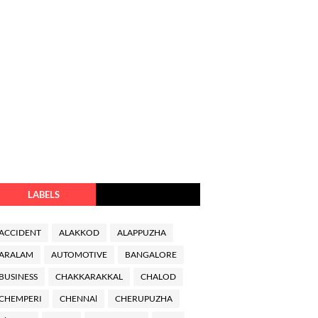
LABELS
ACCIDENT
ALAKKOD
ALAPPUZHA
ARALAM
AUTOMOTIVE
BANGALORE
BUSINESS
CHAKKARAKKAL
CHALOD
CHEMPERI
CHENNAl
CHERUPUZHA