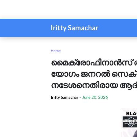
Iritty Samachar
Home
മൈക്രോഫിനാൻസ് തട
യോഗം ജനറൽ സെക്രട്ടറ
നടേശനെതിരായ ആദ്യ 
Iritty Samachar
-
June 20, 2026