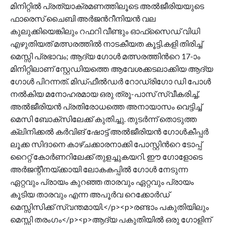
മിനിറ്റിൽ പ്രത്യാക്രമണത്തിലൂടെ അൽജീരിയയുടെ
ഫാരെസ് ചൈബി അർജന്‍റീനിയൻ വല
കുലുക്കിയെങ്കിലും റഫറി വീണ്ടും ഓഫ്‌സൈഡ് വിധി
എഴുതിയത് മത്സരത്തിൽ നാടകീയത കൂട്ടി.കളി തിരിച്ച്
മെസ്സി പ്രഭാവം; ആദ്യ ഗോൾ മത്സരത്തിന്‍റെ 17-ാം
മിനിറ്റിലാണ് സ്റ്റേഡിയത്തെ ആവേശക്കടലാക്കിയ ആദ്യ
ഗോൾ പിറന്നത്. മിഡ്ഫീൽഡർ റോഡ്രിഗോ ഡി പോൾ
നൽകിയ മനോഹരമായ ഒരു ത്രൂ-പാസ് സ്വീകരിച്ച്,
അൽജീരിയൻ പ്രതിരോധത്തെ അനായാസം വെട്ടിച്ച്
മെസി ബോക്സിലേക്ക് കുതിച്ചു. തുടർന്ന് തൊടുത്ത
ക്ലിനിക്കൽ കർവിങ് ഷോട്ട് അൽജീരിയൻ ഗോൾകീപ്പർ
ലൂക്ക സിദാനെ കാഴ്ചക്കാരനാക്കി പോസ്റ്റിന്‍റെ ടോപ്പ്
റൈറ്റ് കോർണറിലേക്ക് തുളച്ചുകയറി. ഈ ഗോളോടെ
അർജന്റീനയ്ക്കായി ലോകകപ്പിൽ ഗോൾ നേടുന്ന
ഏറ്റവും പ്രായം കുറഞ്ഞ താരവും ഏറ്റവും പ്രായം
കൂടിയ താരവും എന്ന അപൂർവ റെക്കോർഡ്
മെസ്സിസിക്ക് സ്വന്തമായി.</p><p>രണ്ടാം പകുതിയിലും
മെസ്സി തരംഗം</p><p>ആദ്യ പകുതിയിൽ ഒരു ഗോളിന്