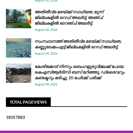
August 02, 2026
അതിതീവ്ര മഴയ്ക്ക് സാധ്യത; മൂന്ന്
ജില്ലകളിൽ റെഡ് അലർട്ട്, അഞ്ച്
ജില്ലകളിൽ ഓറഞ്ച് അലർട്ട്
August 06, 2026
സം​സ്ഥാ​ന​ത്ത് അ​തി​തീ​വ്ര മ​ഴ​യ്ക്ക് സാ​ധ്യ​ത,
കണ്ണൂരടക്കംഎ​ട്ട് ജി​ല്ല​ക​ളി​ൽ റെ​ഡ് അ​ലർ​ട്ട്
August 04, 2026
കോഴിക്കോട് നിന്നും ബെംഗളൂരുവിലേക്ക് പോയ
കെഎസ്ആര്‍ടിസി ബസ് മറിഞ്ഞു; ഡ്രൈവറും
കണ്ടക്ടറും മരിച്ചു: 20 പേര്‍ക്ക് പരിക്ക്
August 08, 2026
TOTAL PAGEVIEWS
1
8
3
5
7
8
8
3