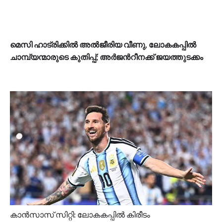
മെസി ഹാട്രിക്കിൽ അൽജീരിയ വീണു, ലോകകപ്പിൽ
ചാമ്പ്യന്മാരുടെ കുതിപ്പ്; അർജന്‍റീനക്ക് ജയത്തുടക്കം
കാൻസാസ് സിറ്റി: ലോകകപ്പില്‍ കിരീടം