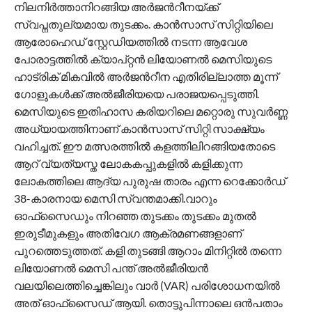
നിലനിര്‍ത്താനിറങ്ങിയ അർജന്‍റീനയ്ക്ക്
സ്വപ്നതുല്യമായ തുടക്കം. കാൻസാസ് സിറ്റിയിലെ
ആരോഹെഡ് സ്റ്റേഡിയത്തിൽ നടന്ന ആവേശ
പോരാട്ടത്തിൽ ക്യാപ്റ്റൻ ലിയോണൽ മെസിയുടെ
ഹാട്രിക് മികവിൽ അർജന്‍റീന എതിരില്ലാത്ത മൂന്ന്
ഗോളുകൾക്ക് അൽജീരിയയെ പരാജയപ്പെടുത്തി.
മെസിയുടെ ഇതിഹാസ കരിയറിലെ മറ്റൊരു സുവർണ്ണ
അധ്യായത്തിനാണ് കാൻസാസ് സിറ്റി സാക്ഷ്യം
വഹിച്ചത്. ഈ മത്സരത്തിൽ കളത്തിലിറങ്ങിയതോടെ
ആറ് വ്യത്യസ്ത ലോകകപ്പുകളിൽ കളിക്കുന്ന
ലോകത്തിലെ ആദ്യ പുരുഷ താരം എന്ന റെക്കോർഡ്
38-കാരനായ മെസി സ്വന്തമാക്കി.വാറും
ഓഫ്‌സൈഡും നിറഞ്ഞ തുടക്കം തുടക്കം മുതൽ
ഇരുടീമുകളും അതിവേഗ ആക്രമണങ്ങളാണ്
പുറത്തെടുത്തത്. കളി തുടങ്ങി ആറാം മിനിറ്റിൽ തന്നെ
ലിയോണൽ മെസി പന്ത് അൽജീരിയൻ
വലയിലെത്തിച്ചെങ്കിലും വാർ (VAR) പരിശോധനയിൽ
അത് ഓഫ്‌സൈഡ് ആയി. തൊട്ടുപിന്നാലെ ഒൻപതാം