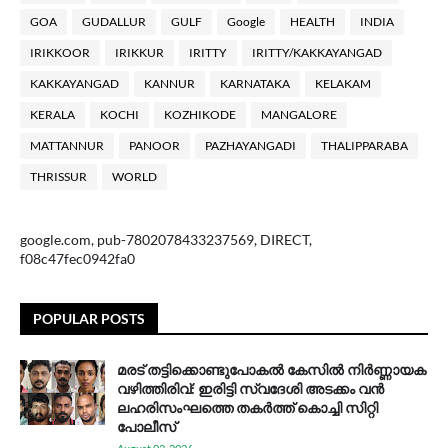
GOA
GUDALLUR
GULF
Google
HEALTH
INDIA
IRIKKOOR
IRIKKUR
IRITTY
IRITTY/KAKKAYANGAD
KAKKAYANGAD
KANNUR
KARNATAKA
KELAKAM
KERALA
KOCHI
KOZHIKODE
MANGALORE
MATTANNUR
PANOOR
PAZHAYANGADI
THALIPPARABA
THRISSUR
WORLD
google.com, pub-7802078433237569, DIRECT,
f08c47fec0942fa0
POPULAR POSTS
മരട് തട്ടിക്കൊണ്ടുപോകൽ കേസിൽ നിർണ്ണായക
വഴിത്തിരിവ്: ഇരിട്ടി സ്വദേശി അടക്കം വൻ
ലഹരിസംഘത്തെ തകർത്ത് കൊച്ചി സിറ്റി
പോലീസ്