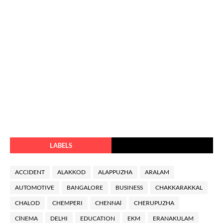
LABELS
ACCIDENT
ALAKKOD
ALAPPUZHA
ARALAM
AUTOMOTIVE
BANGALORE
BUSINESS
CHAKKARAKKAL
CHALOD
CHEMPERI
CHENNAl
CHERUPUZHA
ClNEMA
DELHI
EDUCATION
EKM
ERANAKULAM