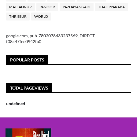
MATTANNUR
PANOOR
PAZHAYANGADI
THALIPPARABA
THRISSUR
WORLD
google.com, pub-7802078433237569, DIRECT,
f08c47fec0942fa0
POPULAR POSTS
TOTAL PAGEVIEWS
u
n
d
e
f
n
e
d