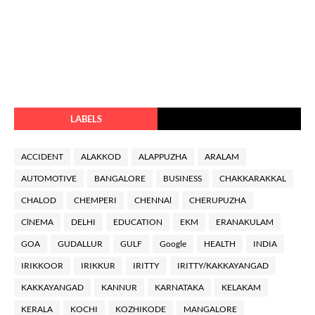
LABELS
ACCIDENT
ALAKKOD
ALAPPUZHA
ARALAM
AUTOMOTIVE
BANGALORE
BUSINESS
CHAKKARAKKAL
CHALOD
CHEMPERI
CHENNAl
CHERUPUZHA
ClNEMA
DELHI
EDUCATION
EKM
ERANAKULAM
GOA
GUDALLUR
GULF
Google
HEALTH
INDIA
IRIKKOOR
IRIKKUR
IRITTY
IRITTY/KAKKAYANGAD
KAKKAYANGAD
KANNUR
KARNATAKA
KELAKAM
KERALA
KOCHI
KOZHIKODE
MANGALORE