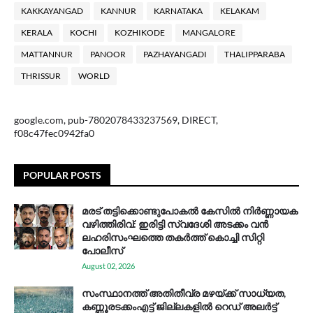
KAKKAYANGAD
KANNUR
KARNATAKA
KELAKAM
KERALA
KOCHI
KOZHIKODE
MANGALORE
MATTANNUR
PANOOR
PAZHAYANGADI
THALIPPARABA
THRISSUR
WORLD
google.com, pub-7802078433237569, DIRECT,
f08c47fec0942fa0
POPULAR POSTS
മരട് തട്ടിക്കൊണ്ടുപോകൽ കേസിൽ നിർണ്ണായക
വഴിത്തിരിവ്: ഇരിട്ടി സ്വദേശി അടക്കം വൻ
ലഹരിസംഘത്തെ തകർത്ത് കൊച്ചി സിറ്റി
പോലീസ്
August 02, 2026
സം​സ്ഥാ​ന​ത്ത് അ​തി​തീ​വ്ര മ​ഴ​യ്ക്ക് സാ​ധ്യ​ത,
കണ്ണൂരടക്കംഎ​ട്ട് ജി​ല്ല​ക​ളി​ൽ റെ​ഡ് അ​ലർ​ട്ട്