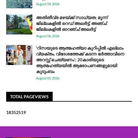
August 04, 2026
അതിതീവ്ര മഴയ്ക്ക് സാധ്യത; മൂന്ന്
ജില്ലകളിൽ റെഡ് അലർട്ട്, അഞ്ച്
ജില്ലകളിൽ ഓറഞ്ച് അലർട്ട്
August 06, 2026
'റിസയുടെ ആത്മഹത്യാ കുറിപ്പിൽ എല്ലാം
വ്യക്തം, വിദേശത്തേക്ക് കടന്ന ഭർത്താവിനെ
അറസ്റ്റ് ചെയ്യണം'; 20കാരിയുടെ
ആത്മഹത്യയിൽ ആരോപണങ്ങളുമായി
കുടുംബം
August 05, 2026
TOTAL PAGEVIEWS
1
8
3
5
2
5
1
9