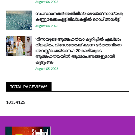
August 06, 2026
സം​സ്ഥാ​ന​ത്ത് അ​തി​തീ​വ്ര മ​ഴ​യ്ക്ക് സാ​ധ്യ​ത,
കണ്ണൂരടക്കംഎ​ട്ട് ജി​ല്ല​ക​ളി​ൽ റെ​ഡ് അ​ലർ​ട്ട്
August 04, 2026
'റിസയുടെ ആത്മഹത്യാ കുറിപ്പിൽ എല്ലാം
വ്യക്തം, വിദേശത്തേക്ക് കടന്ന ഭർത്താവിനെ
അറസ്റ്റ് ചെയ്യണം'; 20കാരിയുടെ
ആത്മഹത്യയിൽ ആരോപണങ്ങളുമായി
കുടുംബം
August 05, 2026
TOTAL PAGEVIEWS
1
8
3
5
4
1
2
5