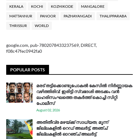
KERALA
KOCHI
KOZHIKODE
MANGALORE
MATTANNUR
PANOOR
PAZHAYANGADI
THALIPPARABA
THRISSUR
WORLD
google.com, pub-7802078433237569, DIRECT,
f08c47fec0942fa0
POPULAR POSTS
മരട് തട്ടിക്കൊണ്ടുപോകൽ കേസിൽ നിർണ്ണായക
വഴിത്തിരിവ്: ഇരിട്ടി സ്വദേശി അടക്കം വൻ
ലഹരിസംഘത്തെ തകർത്ത് കൊച്ചി സിറ്റി
പോലീസ്
August 02, 2026
അതിതീവ്ര മഴയ്ക്ക് സാധ്യത; മൂന്ന്
ജില്ലകളിൽ റെഡ് അലർട്ട്, അഞ്ച്
ജില്ലകളിൽ ഓറഞ്ച് അലർട്ട്