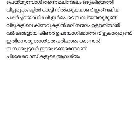
പെയ്യുമ്പോൾ തന്നെ മലിനജലം ഒഴുകിയെത്തി
വീട്ടുമുറ്റങ്ങളിൽ കെട്ടി നിൽക്കുകയാണ്. ഇത് വലിയ
പകർച്ചവ്യാധികൾ ഉൾപ്പെടെ സാധ്യതയുമുണ്ട്.
വീടുകളിലെ കിണറുകളിൽ മലിനജലം ഉള്ളതിനാൽ
വർഷങ്ങളായി കിണർ ഉപയോഗിക്കാത്ത വീട്ടുകാരുമുണ്ട്.
ഇതിനൊരു ശാശ്വത പരിഹാരം കാണാൻ
ബന്ധപ്പെട്ടവർ ഇടപെടണമെന്നാണ്
പ്രദേശവാസികളുടെ ആവശ്യം