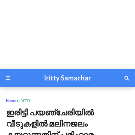
Iritty Samachar
Home
IRITTY
ഇരിട്ടി പയഞ്ചേരിയിൽ
വീടുകളിൽ മലിനജലം
കയറുന്നതിന് പരിഹാരം