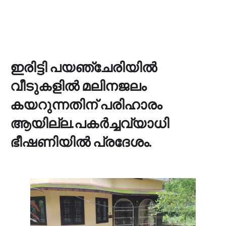
ഇരിട്ടി പയഞ്ചേരിയിൽ
വീടുകളിൽ മലിനജലം
കയറുന്നതിന് പരിഹാരം
ആയില്ല.പകർച്ചവ്യാധി
ഭീഷണിയിൽ പ്രദേശം.