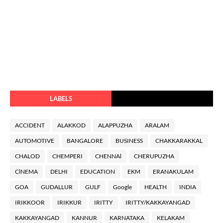
LABELS
ACCIDENT
ALAKKOD
ALAPPUZHA
ARALAM
AUTOMOTIVE
BANGALORE
BUSINESS
CHAKKARAKKAL
CHALOD
CHEMPERI
CHENNAl
CHERUPUZHA
ClNEMA
DELHI
EDUCATION
EKM
ERANAKULAM
GOA
GUDALLUR
GULF
Google
HEALTH
INDIA
IRIKKOOR
IRIKKUR
IRITTY
IRITTY/KAKKAYANGAD
KAKKAYANGAD
KANNUR
KARNATAKA
KELAKAM