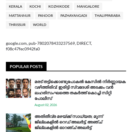
KERALA
KOCHI
KOZHIKODE
MANGALORE
MATTANNUR
PANOOR
PAZHAYANGADI
THALIPPARABA
THRISSUR
WORLD
google.com, pub-7802078433237569, DIRECT,
f08c47fec0942fa0
POPULAR POSTS
മരട് തട്ടിക്കൊണ്ടുപോകൽ കേസിൽ നിർണ്ണായക
വഴിത്തിരിവ്: ഇരിട്ടി സ്വദേശി അടക്കം വൻ
ലഹരിസംഘത്തെ തകർത്ത് കൊച്ചി സിറ്റി
പോലീസ്
August 02, 2026
അതിതീവ്ര മഴയ്ക്ക് സാധ്യത; മൂന്ന്
ജില്ലകളിൽ റെഡ് അലർട്ട്, അഞ്ച്
ജില്ലകളിൽ ഓറഞ്ച് അലർട്ട്