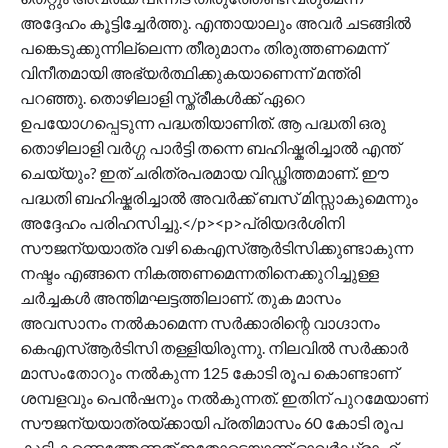
അദ്ദേഹം കൂട്ടിച്ചേർത്തു. എന്തായാലും അവർ ചടങ്ങിൽ
പങ്കെടുക്കുന്നില്ലെന്ന തീരുമാനം തിരുത്തണമെന്ന്
വിനീതമായി അഭ്യർത്ഥിക്കുകയാണെന്ന് മന്ത്രി
പറഞ്ഞു. തൊഴിലാളി സ്ത്രീകൾക്ക് ഏറെ
ഉപയോഗപ്പെടുന്ന പദ്ധതിയാണിത്. ആ പദ്ധതി ഒരു
തൊഴിലാളി വർഗ്ഗ പാർട്ടി തന്നെ ബഹിഷ്കരിച്ചാൽ എന്ത്
ചെയ്യും? ഇത് ചരിത്രപരമായ വിഡ്ഢിത്തമാണ്. ഈ
പദ്ധതി ബഹിഷ്കരിച്ചാൽ അവർക്ക് ബസ് മിസ്സാകുമെന്നും
അദ്ദേഹം പരിഹസിച്ചു.</p><p>പ്രിയദർശിനി
സൗജന്യയാത്ര വഴി കെഎസ്ആർടിസിക്കുണ്ടാകുന്ന
നഷ്ടം എങ്ങനെ നികത്തണമെന്നതിനെക്കുറിച്ചുള്ള
ചർച്ചകൾ അന്തിമഘട്ടത്തിലാണ്. തുക മാസം
അവസാനം നൽകാമെന്ന സർക്കാരിന്റെ വാഗ്ദാനം
കെഎസ്ആർടിസി തള്ളിയിരുന്നു. നിലവിൽ സർക്കാർ
മാസംതോറും നൽകുന്ന 125 കോടി രൂപ കൊണ്ടാണ്
ശമ്പളവും പെൻഷനും നൽകുന്നത്. ഇതിന് പുറമേയാണ്
സൗജന്യയാത്രയ്ക്കായി പ്രതിമാസം 60 കോടി രൂപ
കൂടി കണ്ടെത്തേണ്ടത്.ഇതോടെയാണ് ഓവർഡ്രാഫ്റ്റ്