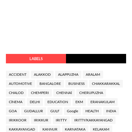
LABELS
ACCIDENT
ALAKKOD
ALAPPUZHA
ARALAM
AUTOMOTIVE
BANGALORE
BUSINESS
CHAKKARAKKAL
CHALOD
CHEMPERI
CHENNAl
CHERUPUZHA
ClNEMA
DELHI
EDUCATION
EKM
ERANAKULAM
GOA
GUDALLUR
GULF
Google
HEALTH
INDIA
IRIKKOOR
IRIKKUR
IRITTY
IRITTY/KAKKAYANGAD
KAKKAYANGAD
KANNUR
KARNATAKA
KELAKAM