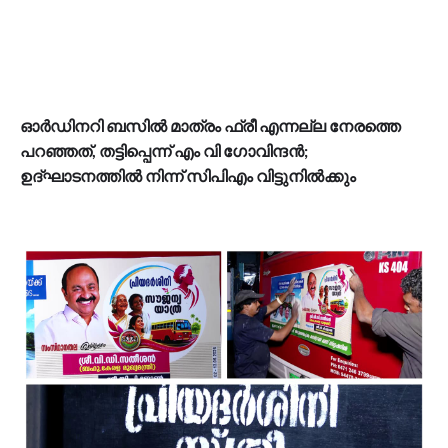
ഓർഡിനറി ബസിൽ മാത്രം ഫ്രീ എന്നല്ല നേരത്തെ
പറഞ്ഞത്, തട്ടിപ്പെന്ന് എം വി ഗോവിന്ദന്‍;
ഉദ്ഘാടനത്തിൽ നിന്ന് സിപിഎം വിട്ടുനിൽക്കും