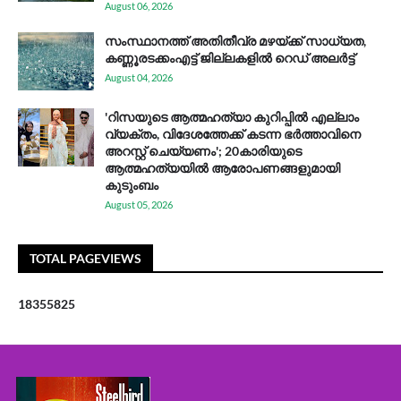
August 06, 2026
സം​സ്ഥാ​ന​ത്ത് അ​തി​തീ​വ്ര മ​ഴ​യ്ക്ക് സാ​ധ്യ​ത,
കണ്ണൂരടക്കംഎ​ട്ട് ജി​ല്ല​ക​ളി​ൽ റെ​ഡ് അ​ലർ​ട്ട്
August 04, 2026
'റിസയുടെ ആത്മഹത്യാ കുറിപ്പിൽ എല്ലാം
വ്യക്തം, വിദേശത്തേക്ക് കടന്ന ഭർത്താവിനെ
അറസ്റ്റ് ചെയ്യണം'; 20കാരിയുടെ
ആത്മഹത്യയിൽ ആരോപണങ്ങളുമായി
കുടുംബം
August 05, 2026
TOTAL PAGEVIEWS
1
8
3
5
5
8
2
5