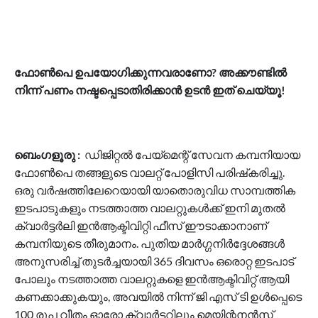
ഫോൺപെ ഉപയോഗിക്കുന്നവരാണോ? അക്കൗണ്ടിൽ
നിന്ന് പണം നഷ്ടപ്പെടാതിരിക്കാൻ ഉടൻ ഇത് ചെയ്യൂ!
ബെംഗളൂരു :
ഡിജിറ്റൽ പേയ്‌മെന്റ് സേവന കമ്പനിയായ
ഫോൺപെ തങ്ങളുടെ വാലറ്റ് പോളിസി പരിഷ്‌കരിച്ചു.
ഒരു വർഷത്തിലേറെയായി യാതൊരുവിധ സാമ്പത്തിക
ഇടപാടുകളും നടത്താത്ത വാലറ്റുകൾക്ക് ഇനി മുതൽ
ക്വാർട്ടർലി ഇൻആക്ടിവിറ്റി ഫീസ് ഈടാക്കാനാണ്
കമ്പനിയുടെ തീരുമാനം. പുതിയ മാർഗ്ഗനിർദ്ദേശങ്ങൾ
അനുസരിച്ച് തുടർച്ചയായി 365 ദിവസം ഒരൊറ്റ ഇടപാട്
പോലും നടത്താത്ത വാലറ്റുകളെ ഇൻആക്ടിവിറ്റ് ആയി
കണക്കാക്കുകയും, അവയിൽ നിന്ന് ജി എസ് ടി ഉൾപ്പെടെ
100 രൂപ വീതം ഓരോ ക്വാർട്ടറിലും മെയിന്റനൻസ്