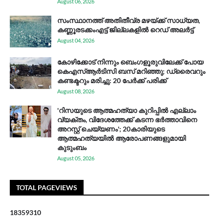
August 06, 2026
സം​സ്ഥാ​ന​ത്ത് അ​തി​തീ​വ്ര മ​ഴ​യ്ക്ക് സാ​ധ്യ​ത,
കണ്ണൂരടക്കംഎ​ട്ട് ജി​ല്ല​ക​ളി​ൽ റെ​ഡ് അ​ലർ​ട്ട്
August 04, 2026
കോഴിക്കോട് നിന്നും ബെംഗളൂരുവിലേക്ക് പോയ
കെഎസ്ആര്‍ടിസി ബസ് മറിഞ്ഞു; ഡ്രൈവറും
കണ്ടക്ടറും മരിച്ചു: 20 പേര്‍ക്ക് പരിക്ക്
August 08, 2026
'റിസയുടെ ആത്മഹത്യാ കുറിപ്പിൽ എല്ലാം
വ്യക്തം, വിദേശത്തേക്ക് കടന്ന ഭർത്താവിനെ
അറസ്റ്റ് ചെയ്യണം'; 20കാരിയുടെ
ആത്മഹത്യയിൽ ആരോപണങ്ങളുമായി
കുടുംബം
August 05, 2026
TOTAL PAGEVIEWS
1
8
3
5
9
3
1
0