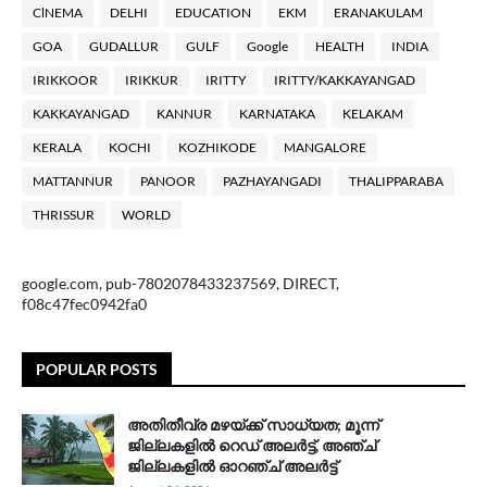
ClNEMA
DELHI
EDUCATION
EKM
ERANAKULAM
GOA
GUDALLUR
GULF
Google
HEALTH
INDIA
IRIKKOOR
IRIKKUR
IRITTY
IRITTY/KAKKAYANGAD
KAKKAYANGAD
KANNUR
KARNATAKA
KELAKAM
KERALA
KOCHI
KOZHIKODE
MANGALORE
MATTANNUR
PANOOR
PAZHAYANGADI
THALIPPARABA
THRISSUR
WORLD
google.com, pub-7802078433237569, DIRECT,
f08c47fec0942fa0
POPULAR POSTS
അതിതീവ്ര മഴയ്ക്ക് സാധ്യത; മൂന്ന്
ജില്ലകളിൽ റെഡ് അലർട്ട്, അഞ്ച്
ജില്ലകളിൽ ഓറഞ്ച് അലർട്ട്