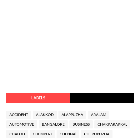
LABELS
ACCIDENT
ALAKKOD
ALAPPUZHA
ARALAM
AUTOMOTIVE
BANGALORE
BUSINESS
CHAKKARAKKAL
CHALOD
CHEMPERI
CHENNAl
CHERUPUZHA