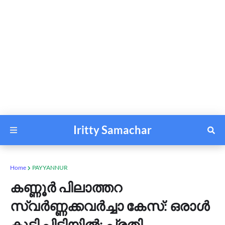
Iritty Samachar
Home
PAYYANNUR
കണ്ണൂർ പിലാത്തറ
സ്വർണ്ണക്കവർച്ചാ കേസ്: ഒരാൾ
കൂടി പിടിയിൽ; പ്രതി