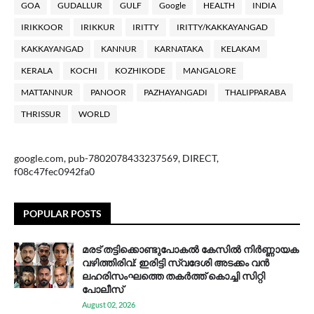
GOA
GUDALLUR
GULF
Google
HEALTH
INDIA
IRIKKOOR
IRIKKUR
IRITTY
IRITTY/KAKKAYANGAD
KAKKAYANGAD
KANNUR
KARNATAKA
KELAKAM
KERALA
KOCHI
KOZHIKODE
MANGALORE
MATTANNUR
PANOOR
PAZHAYANGADI
THALIPPARABA
THRISSUR
WORLD
google.com, pub-7802078433237569, DIRECT,
f08c47fec0942fa0
POPULAR POSTS
മരട് തട്ടിക്കൊണ്ടുപോകൽ കേസിൽ നിർണ്ണായക
വഴിത്തിരിവ്: ഇരിട്ടി സ്വദേശി അടക്കം വൻ
ലഹരിസംഘത്തെ തകർത്ത് കൊച്ചി സിറ്റി
പോലീസ്
August 02, 2026