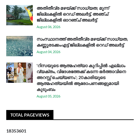
അതിതീവ്ര മഴയ്ക്ക് സാധ്യത; മൂന്ന്
ജില്ലകളിൽ റെഡ് അലർട്ട്, അഞ്ച്
ജില്ലകളിൽ ഓറഞ്ച് അലർട്ട്
August 06, 2026
സം​സ്ഥാ​ന​ത്ത് അ​തി​തീ​വ്ര മ​ഴ​യ്ക്ക് സാ​ധ്യ​ത,
കണ്ണൂരടക്കംഎ​ട്ട് ജി​ല്ല​ക​ളി​ൽ റെ​ഡ് അ​ലർ​ട്ട്
August 04, 2026
'റിസയുടെ ആത്മഹത്യാ കുറിപ്പിൽ എല്ലാം
വ്യക്തം, വിദേശത്തേക്ക് കടന്ന ഭർത്താവിനെ
അറസ്റ്റ് ചെയ്യണം'; 20കാരിയുടെ
ആത്മഹത്യയിൽ ആരോപണങ്ങളുമായി
കുടുംബം
August 05, 2026
TOTAL PAGEVIEWS
1
8
3
5
3
6
0
1