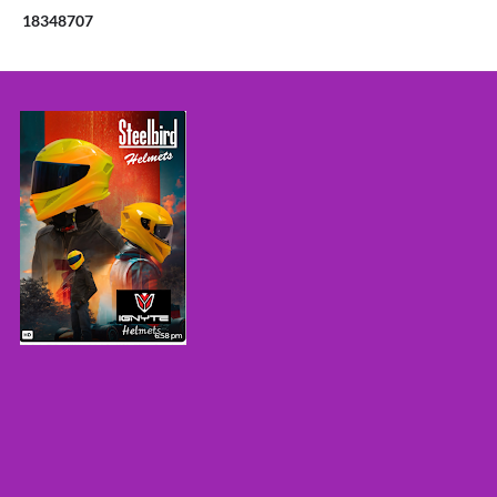
1
8
3
4
8
7
0
7