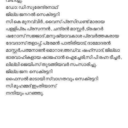
ഡോ: ഡി സുരേന്ദ്രനാഥ്
ജില്ല ജനറൽ സെക്രട്ടറി
സി കെ മുനവ്വിർ , വൈസ് പ്രസിഡണ്ട് മാരായ
പളളിപ്രം പ്രസന്നൻ , ചന്ദ്രൻ മാസ്റ്റർ ,ട്രഷറർ
ഷറോസ് സജ്ജാദ് ,മനുഷ്യാവകാശ പ്രവർത്തകരായ
ദേവദാസ് തളാപ്പ്, പ്രേമൻ പാതിരിയാട്, ദാമോദരൻ
മാസ്റ്റർ,പത്മനാഭൻ മൊറാഴ,അഡ്വ: ഷഹ്സാദ്, ജില്ലാ
ഭാരവാഹികളായ ഷാജഹാൻ ഐച്ചേരി,സി പി രഹ്ന ടീച്ചർ ,
ലില്ലി ജെയിംസ് തുടങ്ങിയവർ സംസാരിച്ചു.
ജില്ല ജന: സെക്രട്ടറി
ഫൈസൽ മാടായി സ്വാഗതവും സെക്രട്ടറി
സി മുഹമ്മദ് ഇംതിയാസ്
നന്ദിയും പറഞ്ഞു.