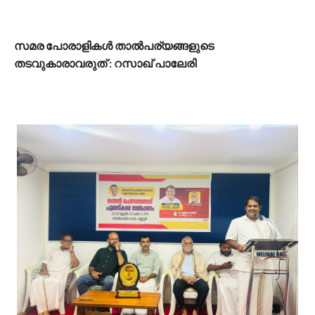
സമര പോരാളികൾ താൽപര്യങ്ങളുടെ
തടവുകാരാവരുത് : റസാഖ് പാലേരി