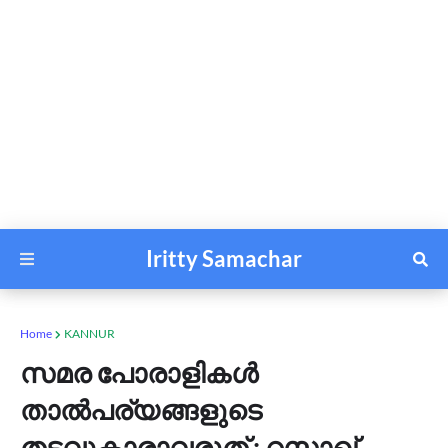
Iritty Samachar
Home
KANNUR
സമര പോരാളികൾ
താൽപര്യങ്ങളുടെ
തടവുകാരാവരുത് : റസാഖ്