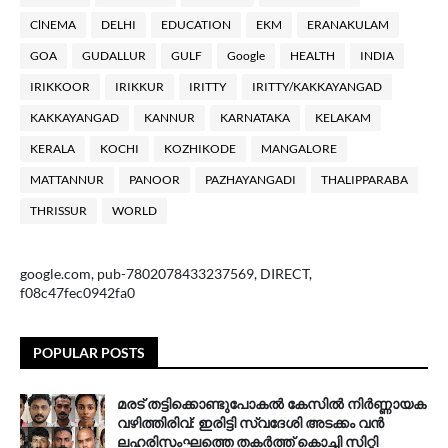
ClNEMA
DELHI
EDUCATION
EKM
ERANAKULAM
GOA
GUDALLUR
GULF
Google
HEALTH
INDIA
IRIKKOOR
IRIKKUR
IRITTY
IRITTY/KAKKAYANGAD
KAKKAYANGAD
KANNUR
KARNATAKA
KELAKAM
KERALA
KOCHI
KOZHIKODE
MANGALORE
MATTANNUR
PANOOR
PAZHAYANGADI
THALIPPARABA
THRISSUR
WORLD
google.com, pub-7802078433237569, DIRECT,
f08c47fec0942fa0
POPULAR POSTS
മരട് തട്ടിക്കൊണ്ടുപോകൽ കേസിൽ നിർണ്ണായക
വഴിത്തിരിവ്: ഇരിട്ടി സ്വദേശി അടക്കം വൻ
ലഹരിസംഘത്തെ തകർത്ത് കൊച്ചി സിറ്റി