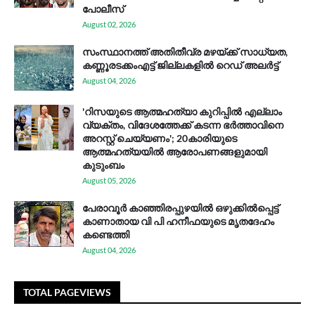
പോലീസ്
August 02, 2026
സം​സ്ഥാ​ന​ത്ത് അ​തി​തീ​വ്ര മ​ഴ​യ്ക്ക് സാ​ധ്യ​ത,
കണ്ണൂരടക്കംഎ​ട്ട് ജി​ല്ല​ക​ളി​ൽ റെ​ഡ് അ​ലർ​ട്ട്
August 04, 2026
'റിസയുടെ ആത്മഹത്യാ കുറിപ്പിൽ എല്ലാം
വ്യക്തം, വിദേശത്തേക്ക് കടന്ന ഭർത്താവിനെ
അറസ്റ്റ് ചെയ്യണം'; 20കാരിയുടെ
ആത്മഹത്യയിൽ ആരോപണങ്ങളുമായി
കുടുംബം
August 05, 2026
പേരാവൂർ കാഞ്ഞിരപ്പുഴയിൽ ഒഴുക്കിൽപ്പെട്ട്
കാണാതായ വി പി ഹനീഫയുടെ മൃതദേഹം
കണ്ടെത്തി
August 04, 2026
TOTAL PAGEVIEWS