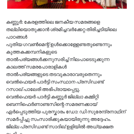
കണ്ണൂർ: കേരളത്തിലെ ജനകീയ സമരങ്ങളെ
തല്ലിയൊതുക്കാൻ ശ്രമിച്ചവർക്കേറ്റ തിരിച്ചടിയിലെ
പാഠങ്ങൾ
പുതിയ ഗവൺമെന്റ് ഉൾക്കൊള്ളേണ്ടതുണ്ടെന്നും
കുത്തകക്കമ്പനികളുടെ
താൽപര്യങ്ങൾക്കനുസരിച്ച് നിലപാടെടുക്കുന്ന
കാലത്ത് സമരപോരാളികൾ
താൽപര്യങ്ങളുടെ തടവുകാരാവരുതെന്നും
വെൽഫെയർ പാർട്ടി സംസ്ഥാന പ്രസിഡണ്ട്
റസാഖ് പാലേരി അഭിപ്രായപ്പെട്ടു.
വെൽഫെയർ പാർട്ടി കണ്ണൂർ ജില്ലാ കമ്മിറ്റി
ബെന്നിഫെർണാണ്ടസിന്റെ സമരണക്കായ്
ഏർപ്പെടുത്തിയ പുരസ്കാരം ഡോ: ഡി സുരേന്ദ്രനാഥിന്
സമർപ്പിച്ചു സംസാരിക്കുകയായിരുന്നു അദ്ദേഹം.
ജില്ല പ്രസിഡണ്ട് സാദിഖ് ഉളിയിൽ അധ്യക്ഷത
വഹിച്ചു.