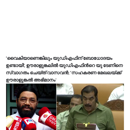
'വൈകിയാണെങ്കിലും യുഡിഎഫിന് ബോധോദയം
ഉണ്ടായി', ഊരാളുങ്കലിൽ യുഡിഎഫിന്‍റെ യു ടേണിനെ
സ്വാഗതം ചെയ്ത് വാസവൻ; 'സഹകരണ മേഖലയ്ക്ക്
ഊരാളുങ്കൽ അഭിമാനം
'