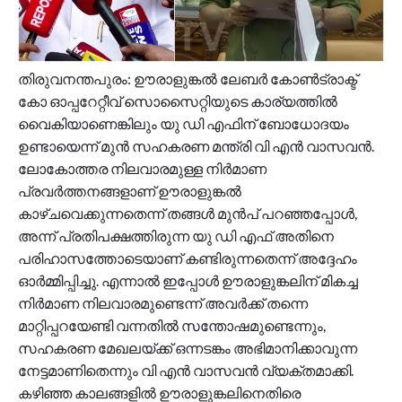
തിരുവനന്തപുരം: ഊരാളുങ്കൽ ലേബർ കോൺട്രാക്ട്
കോ ഓപ്പറേറ്റീവ് സൊസൈറ്റിയുടെ കാര്യത്തിൽ
വൈകിയാണെങ്കിലും യു ഡി എഫിന് ബോധോദയം
ഉണ്ടായെന്ന് മുൻ സഹകരണ മന്ത്രി വി എൻ വാസവൻ.
ലോകോത്തര നിലവാരമുള്ള നിർമാണ
പ്രവർത്തനങ്ങളാണ് ഊരാളുങ്കൽ
കാഴ്ചവെക്കുന്നതെന്ന് തങ്ങൾ മുൻപ് പറഞ്ഞപ്പോൾ,
അന്ന് പ്രതിപക്ഷത്തിരുന്ന യു ഡി എഫ് അതിനെ
പരിഹാസത്തോടെയാണ് കണ്ടിരുന്നതെന്ന് അദ്ദേഹം
ഓർമ്മിപ്പിച്ചു. എന്നാൽ ഇപ്പോൾ ഊരാളുങ്കലിന് മികച്ച
നിർമാണ നിലവാരമുണ്ടെന്ന് അവർക്ക് തന്നെ
മാറ്റിപ്പറയേണ്ടി വന്നതിൽ സന്തോഷമുണ്ടെന്നും,
സഹകരണ മേഖലയ്ക്ക് ഒന്നടങ്കം അഭിമാനിക്കാവുന്ന
നേട്ടമാണിതെന്നും വി എൻ വാസവൻ വ്യക്തമാക്കി.
കഴിഞ്ഞ കാലങ്ങളിൽ ഊരാളുങ്കലിനെതിരെ