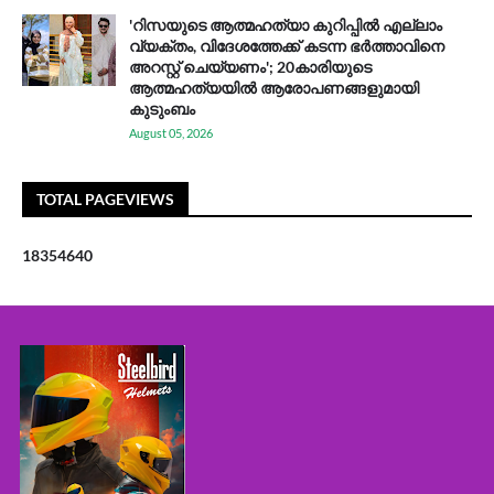
'റിസയുടെ ആത്മഹത്യാ കുറിപ്പിൽ എല്ലാം
വ്യക്തം, വിദേശത്തേക്ക് കടന്ന ഭർത്താവിനെ
അറസ്റ്റ് ചെയ്യണം'; 20കാരിയുടെ
ആത്മഹത്യയിൽ ആരോപണങ്ങളുമായി
കുടുംബം
August 05, 2026
TOTAL PAGEVIEWS
1
8
3
5
4
6
4
0