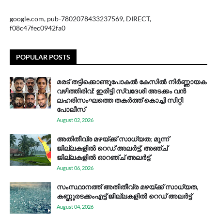
google.com, pub-7802078433237569, DIRECT,
f08c47fec0942fa0
POPULAR POSTS
മരട് തട്ടിക്കൊണ്ടുപോകൽ കേസിൽ നിർണ്ണായക
വഴിത്തിരിവ്: ഇരിട്ടി സ്വദേശി അടക്കം വൻ
ലഹരിസംഘത്തെ തകർത്ത് കൊച്ചി സിറ്റി
പോലീസ്
August 02, 2026
അതിതീവ്ര മഴയ്ക്ക് സാധ്യത; മൂന്ന്
ജില്ലകളിൽ റെഡ് അലർട്ട്, അഞ്ച്
ജില്ലകളിൽ ഓറഞ്ച് അലർട്ട്
August 06, 2026
സം​സ്ഥാ​ന​ത്ത് അ​തി​തീ​വ്ര മ​ഴ​യ്ക്ക് സാ​ധ്യ​ത,
കണ്ണൂരടക്കംഎ​ട്ട് ജി​ല്ല​ക​ളി​ൽ റെ​ഡ് അ​ലർ​ട്ട്
August 04, 2026