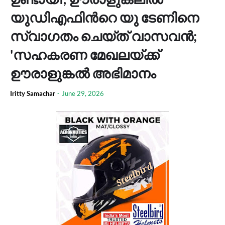
യുഡിഎഫിന്‍റെ യു ടേണിനെ
സ്വാഗതം ചെയ്ത് വാസവൻ;
'സഹകരണ മേഖലയ്ക്ക്
ഊരാളുങ്കൽ അഭിമാനം
Iritty Samachar
-
June 29, 2026