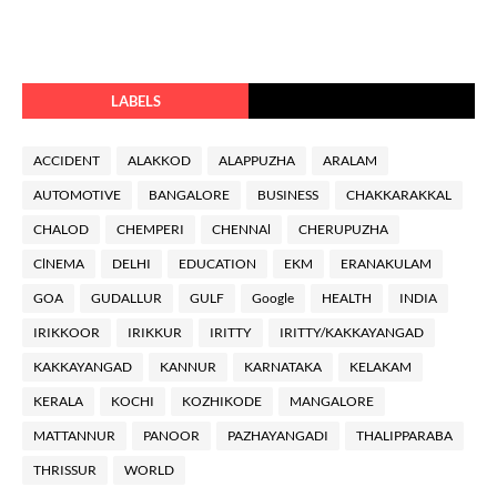
LABELS
ACCIDENT
ALAKKOD
ALAPPUZHA
ARALAM
AUTOMOTIVE
BANGALORE
BUSINESS
CHAKKARAKKAL
CHALOD
CHEMPERI
CHENNAl
CHERUPUZHA
ClNEMA
DELHI
EDUCATION
EKM
ERANAKULAM
GOA
GUDALLUR
GULF
Google
HEALTH
INDIA
IRIKKOOR
IRIKKUR
IRITTY
IRITTY/KAKKAYANGAD
KAKKAYANGAD
KANNUR
KARNATAKA
KELAKAM
KERALA
KOCHI
KOZHIKODE
MANGALORE
MATTANNUR
PANOOR
PAZHAYANGADI
THALIPPARABA
THRISSUR
WORLD