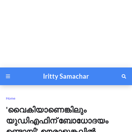
Iritty Samachar
Home
'വൈകിയാണെങ്കിലും
യുഡിഎഫിന് ബോധോദയം
ഉണ്ടായി', ഊരാളുങ്കലിൽ