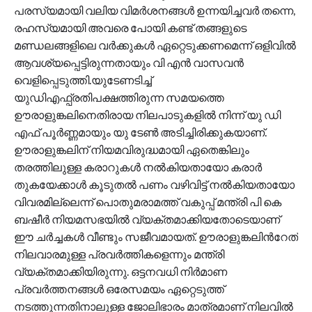
പരസ്യമായി വലിയ വിമർശനങ്ങൾ ഉന്നയിച്ചവർ തന്നെ,
രഹസ്യമായി അവരെ പോയി കണ്ട് തങ്ങളുടെ
മണ്ഡലങ്ങളിലെ വർക്കുകൾ ഏറ്റെടുക്കണമെന്ന് ഒളിവിൽ
ആവശ്യപ്പെട്ടിരുന്നതായും വി എൻ വാസവൻ
വെളിപ്പെടുത്തി.യുടേണടിച്ച്
യുഡിഎഫ്പ്രതിപക്ഷത്തിരുന്ന സമയത്തെ
ഊരാളുങ്കലിനെതിരായ നിലപാടുകളിൽ നിന്ന് യു ഡി
എഫ് പൂർണ്ണമായും യു ടേൺ അടിച്ചിരിക്കുകയാണ്.
ഊരാളുങ്കലിന് നിയമവിരുദ്ധമായി ഏതെങ്കിലും
തരത്തിലുള്ള കരാറുകൾ നൽകിയതായോ കരാർ
തുകയേക്കാൾ കൂടുതൽ പണം വഴിവിട്ട് നൽകിയതായോ
വിവരമില്ലെന്ന് പൊതുമരാമത്ത് വകുപ്പ് മന്ത്രി പി കെ
ബഷീർ നിയമസഭയിൽ വ്യക്തമാക്കിയതോടെയാണ്
ഈ ചർച്ചകൾ വീണ്ടും സജീവമായത്. ഊരാളുങ്കലിന്‍റേത്
നിലവാരമുള്ള പ്രവര്‍ത്തികളെന്നും മന്ത്രി
വ്യക്തമാക്കിയിരുന്നു. ഒട്ടനവധി നിർമാണ
പ്രവർത്തനങ്ങൾ ഒരേസമയം ഏറ്റെടുത്ത്
നടത്തുന്നതിനാലുള്ള ജോലിഭാരം മാത്രമാണ് നിലവിൽ