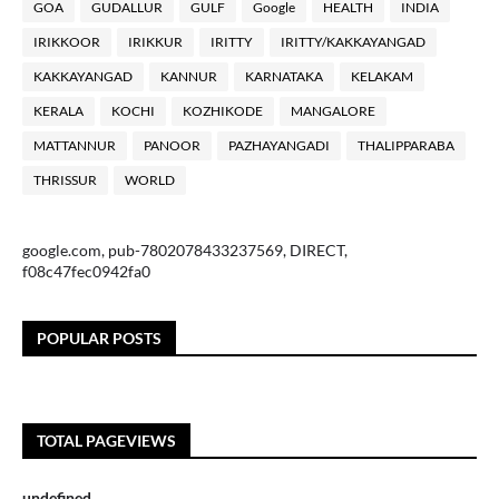
GOA
GUDALLUR
GULF
Google
HEALTH
INDIA
IRIKKOOR
IRIKKUR
IRITTY
IRITTY/KAKKAYANGAD
KAKKAYANGAD
KANNUR
KARNATAKA
KELAKAM
KERALA
KOCHI
KOZHIKODE
MANGALORE
MATTANNUR
PANOOR
PAZHAYANGADI
THALIPPARABA
THRISSUR
WORLD
google.com, pub-7802078433237569, DIRECT,
f08c47fec0942fa0
POPULAR POSTS
TOTAL PAGEVIEWS
u
n
d
e
f
n
e
d