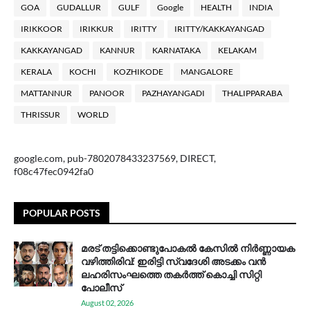
GOA
GUDALLUR
GULF
Google
HEALTH
INDIA
IRIKKOOR
IRIKKUR
IRITTY
IRITTY/KAKKAYANGAD
KAKKAYANGAD
KANNUR
KARNATAKA
KELAKAM
KERALA
KOCHI
KOZHIKODE
MANGALORE
MATTANNUR
PANOOR
PAZHAYANGADI
THALIPPARABA
THRISSUR
WORLD
google.com, pub-7802078433237569, DIRECT,
f08c47fec0942fa0
POPULAR POSTS
മരട് തട്ടിക്കൊണ്ടുപോകൽ കേസിൽ നിർണ്ണായക
വഴിത്തിരിവ്: ഇരിട്ടി സ്വദേശി അടക്കം വൻ
ലഹരിസംഘത്തെ തകർത്ത് കൊച്ചി സിറ്റി
പോലീസ്
August 02, 2026