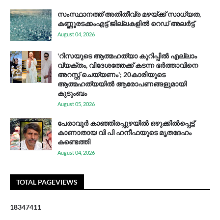
സം​സ്ഥാ​ന​ത്ത് അ​തി​തീ​വ്ര മ​ഴ​യ്ക്ക് സാ​ധ്യ​ത,
കണ്ണൂരടക്കംഎ​ട്ട് ജി​ല്ല​ക​ളി​ൽ റെ​ഡ് അ​ലർ​ട്ട്
August 04, 2026
'റിസയുടെ ആത്മഹത്യാ കുറിപ്പിൽ എല്ലാം
വ്യക്തം, വിദേശത്തേക്ക് കടന്ന ഭർത്താവിനെ
അറസ്റ്റ് ചെയ്യണം'; 20കാരിയുടെ
ആത്മഹത്യയിൽ ആരോപണങ്ങളുമായി
കുടുംബം
August 05, 2026
പേരാവൂർ കാഞ്ഞിരപ്പുഴയിൽ ഒഴുക്കിൽപ്പെട്ട്
കാണാതായ വി പി ഹനീഫയുടെ മൃതദേഹം
കണ്ടെത്തി
August 04, 2026
TOTAL PAGEVIEWS
1
8
3
4
7
4
1
1