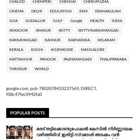
CHALOD
CHEMPERI
CHENNAl
CHERUPUZHA
ClNEMA
DELHI
EDUCATION
EKM
ERANAKULAM
GOA
GUDALLUR
GULF
Google
HEALTH
INDIA
IRIKKOOR
IRIKKUR
IRITTY
IRITTY/KAKKAYANGAD
KAKKAYANGAD
KANNUR
KARNATAKA
KELAKAM
KERALA
KOCHI
KOZHIKODE
MANGALORE
MATTANNUR
PANOOR
PAZHAYANGADI
THALIPPARABA
THRISSUR
WORLD
google.com, pub-7802078433237569, DIRECT,
f08c47fec0942fa0
POPULAR POSTS
മരട് തട്ടിക്കൊണ്ടുപോകൽ കേസിൽ നിർണ്ണായക
വഴിത്തിരിവ്: ഇരിട്ടി സ്വദേശി അടക്കം വൻ