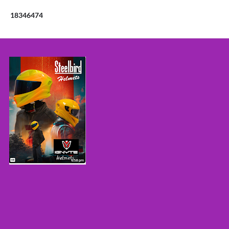
1
8
3
4
6
4
7
4