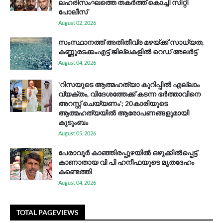
ലഹരിസംഘത്തെ തകർത്ത് കൊച്ചി സിറ്റി
പോലീസ്
August 02, 2026
സം​സ്ഥാ​ന​ത്ത് അ​തി​തീ​വ്ര മ​ഴ​യ്ക്ക് സാ​ധ്യ​ത,
കണ്ണൂരടക്കംഎ​ട്ട് ജി​ല്ല​ക​ളി​ൽ റെ​ഡ് അ​ലർ​ട്ട്
August 04, 2026
'റിസയുടെ ആത്മഹത്യാ കുറിപ്പിൽ എല്ലാം
വ്യക്തം, വിദേശത്തേക്ക് കടന്ന ഭർത്താവിനെ
അറസ്റ്റ് ചെയ്യണം'; 20കാരിയുടെ
ആത്മഹത്യയിൽ ആരോപണങ്ങളുമായി
കുടുംബം
August 05, 2026
പേരാവൂർ കാഞ്ഞിരപ്പുഴയിൽ ഒഴുക്കിൽപ്പെട്ട്
കാണാതായ വി പി ഹനീഫയുടെ മൃതദേഹം
കണ്ടെത്തി
August 04, 2026
TOTAL PAGEVIEWS