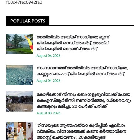
f08c47fec0942fa0
POPULAR POSTS
അതിതീവ്ര മഴയ്ക്ക് സാധ്യത; മൂന്ന്
ജില്ലകളിൽ റെഡ് അലർട്ട്, അഞ്ച്
ജില്ലകളിൽ ഓറഞ്ച് അലർട്ട്
August 06, 2026
സം​സ്ഥാ​ന​ത്ത് അ​തി​തീ​വ്ര മ​ഴ​യ്ക്ക് സാ​ധ്യ​ത,
കണ്ണൂരടക്കംഎ​ട്ട് ജി​ല്ല​ക​ളി​ൽ റെ​ഡ് അ​ലർ​ട്ട്
August 04, 2026
കോഴിക്കോട് നിന്നും ബെംഗളൂരുവിലേക്ക് പോയ
കെഎസ്ആര്‍ടിസി ബസ് മറിഞ്ഞു; ഡ്രൈവറും
കണ്ടക്ടറും മരിച്ചു: 20 പേര്‍ക്ക് പരിക്ക്
August 08, 2026
'റിസയുടെ ആത്മഹത്യാ കുറിപ്പിൽ എല്ലാം
വ്യക്തം, വിദേശത്തേക്ക് കടന്ന ഭർത്താവിനെ
അറസ്റ്റ് ചെയ്യണം'; 20കാരിയുടെ