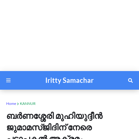
Iritty Samachar
Home
KANNUR
ബർണശ്ശേരി മുഹിയുദ്ദീൻ
ജുമാമസ്ജിദിന് നേരെ
പട്ടാപ്പകല്‍ അക്രമം