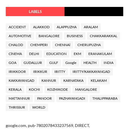
LABELS
ACCIDENT
ALAKKOD
ALAPPUZHA
ARALAM
AUTOMOTIVE
BANGALORE
BUSINESS
CHAKKARAKKAL
CHALOD
CHEMPERI
CHENNAl
CHERUPUZHA
ClNEMA
DELHI
EDUCATION
EKM
ERANAKULAM
GOA
GUDALLUR
GULF
Google
HEALTH
INDIA
IRIKKOOR
IRIKKUR
IRITTY
IRITTY/KAKKAYANGAD
KAKKAYANGAD
KANNUR
KARNATAKA
KELAKAM
KERALA
KOCHI
KOZHIKODE
MANGALORE
MATTANNUR
PANOOR
PAZHAYANGADI
THALIPPARABA
THRISSUR
WORLD
google.com, pub-7802078433237569, DIRECT,