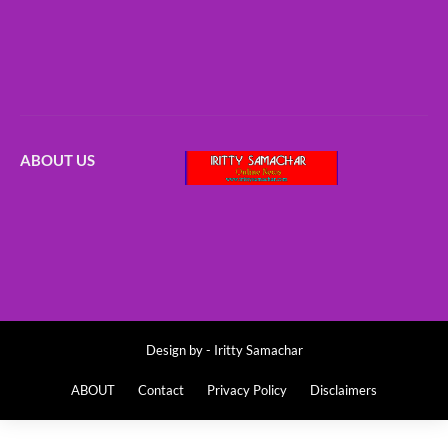
ABOUT US
Design by -
Iritty Samachar
ABOUT
Contact
Privacy Policy
Disclaimers