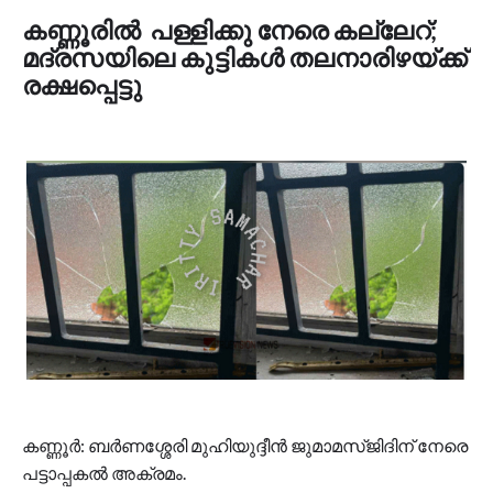
കണ്ണൂരിൽ പള്ളിക്കു നേരെ കല്ലേറ്;
മദ്രസയിലെ കുട്ടികള്‍ തലനാരിഴയ്ക്ക്
രക്ഷപ്പെട്ടു
കണ്ണൂർ: ബർണശ്ശേരി മുഹിയുദ്ദീൻ ജുമാമസ്ജിദിന് നേരെ
പട്ടാപ്പകല്‍ അക്രമം.