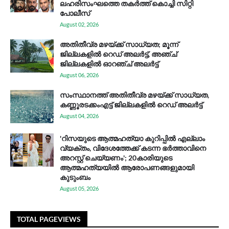
ലഹരിസംഘത്തെ തകർത്ത് കൊച്ചി സിറ്റി
പോലീസ്
August 02, 2026
അതിതീവ്ര മഴയ്ക്ക് സാധ്യത; മൂന്ന്
ജില്ലകളിൽ റെഡ് അലർട്ട്, അഞ്ച്
ജില്ലകളിൽ ഓറഞ്ച് അലർട്ട്
August 06, 2026
സം​സ്ഥാ​ന​ത്ത് അ​തി​തീ​വ്ര മ​ഴ​യ്ക്ക് സാ​ധ്യ​ത,
കണ്ണൂരടക്കംഎ​ട്ട് ജി​ല്ല​ക​ളി​ൽ റെ​ഡ് അ​ലർ​ട്ട്
August 04, 2026
'റിസയുടെ ആത്മഹത്യാ കുറിപ്പിൽ എല്ലാം
വ്യക്തം, വിദേശത്തേക്ക് കടന്ന ഭർത്താവിനെ
അറസ്റ്റ് ചെയ്യണം'; 20കാരിയുടെ
ആത്മഹത്യയിൽ ആരോപണങ്ങളുമായി
കുടുംബം
August 05, 2026
TOTAL PAGEVIEWS