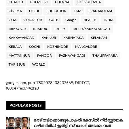
CHALOD
CHEMPERI
CHENNAl
CHERUPUZHA
ClNEMA
DELHI
EDUCATION
EKM
ERANAKULAM
GOA
GUDALLUR
GULF
Google
HEALTH
INDIA
IRIKKOOR
IRIKKUR
IRITTY
IRITTY/KAKKAYANGAD
KAKKAYANGAD
KANNUR
KARNATAKA
KELAKAM
KERALA
KOCHI
KOZHIKODE
MANGALORE
MATTANNUR
PANOOR
PAZHAYANGADI
THALIPPARABA
THRISSUR
WORLD
google.com, pub-7802078433237569, DIRECT,
f08c47fec0942fa0
POPULAR POSTS
മരട് തട്ടിക്കൊണ്ടുപോകൽ കേസിൽ നിർണ്ണായക
വഴിത്തിരിവ്: ഇരിട്ടി സ്വദേശി അടക്കം വൻ