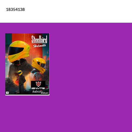
1
8
3
5
4
1
3
8