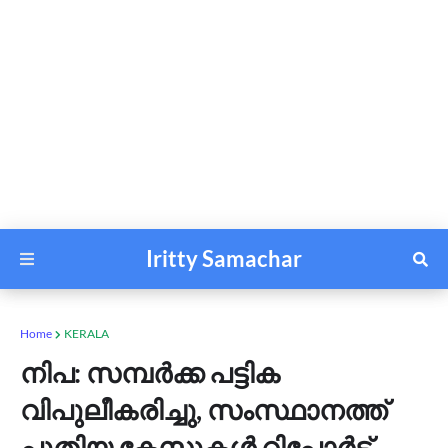
Iritty Samachar
Home
KERALA
നിപ: സമ്പർക്ക പട്ടിക
വിപുലീകരിച്ചു, സംസ്ഥാനത്ത്
പുതിയ കേസുകൾ റിപ്പോർട്ട്