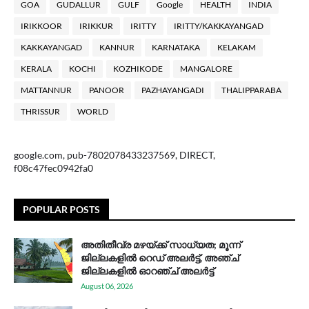
GOA
GUDALLUR
GULF
Google
HEALTH
INDIA
IRIKKOOR
IRIKKUR
IRITTY
IRITTY/KAKKAYANGAD
KAKKAYANGAD
KANNUR
KARNATAKA
KELAKAM
KERALA
KOCHI
KOZHIKODE
MANGALORE
MATTANNUR
PANOOR
PAZHAYANGADI
THALIPPARABA
THRISSUR
WORLD
google.com, pub-7802078433237569, DIRECT,
f08c47fec0942fa0
POPULAR POSTS
അതിതീവ്ര മഴയ്ക്ക് സാധ്യത; മൂന്ന്
ജില്ലകളിൽ റെഡ് അലർട്ട്, അഞ്ച്
ജില്ലകളിൽ ഓറഞ്ച് അലർട്ട്
August 06, 2026