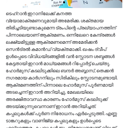
ടെഹ്റാൻ:ഇറാനിലേക്ക് കനത്ത
വ്യോമാക്രമണവുമായി അമേരിക്ക. ശക്തമായ
തിരിച്ചടിയുണ്ടാകുമെന്ന ട്രംപിന്റെ പ്രഖ്യാപനത്തിന്
പിന്നാലെയാണ് ആക്രമണം. ഒന്നിലേറെ കേന്ദ്രങ്ങൾ
ലക്ഷ്യമിട്ടുള്ള ആക്രമണമെന്ന് അമേരിക്കൻ
സെൻട്രൽ കമാൻഡ് വ്യക്തമാക്കി. ഖഷം ദ്വീപ്
ഉൾപ്പെടെ വിവിധയിടങ്ങളിൽ വൻ സ്ഫോടന ശബ്ദങ്ങൾ
കേട്ടതായി ഇറാൻ മാധ്യമങ്ങൾ റിപ്പോർട്ട് ചെയ്തു.
ഹോർമുസ് കടലിടുക്കിലെ ബന്ദർ അബ്ബാസ്, തെക്കൻ
നഗരമായ കാർഗനിലും സിരികിലും സ്ഫോടനമുണ്ടായി.
ആക്രമണത്തിന് പിന്നാലെ ഹോർമുസ് പൂർണമായി
അടച്ചെന്ന് ഇറാൻ അറിയിച്ചു. മേഖലയിലെ
അരക്ഷിതാവസ്ഥ കാരണം ഹോർമുസ് കടലിടുക്ക്
അടയ്ക്കുന്നുവെന്നാണ് ഇറാന്‍ അറിയിച്ചത്.
കപ്പലുകൾക്ക് പൂർണ നിരോധനം ഏർപ്പെടുത്തി. എണ്ണ
ടാങ്കറുകളും വാണിജ്യ കപ്പലുകളും ഉൾപ്പെടെ
എല്ലാത്തരം കപ്പലുകൾക്കും നിരോധനമുണ്ട്. വിലക്ക്