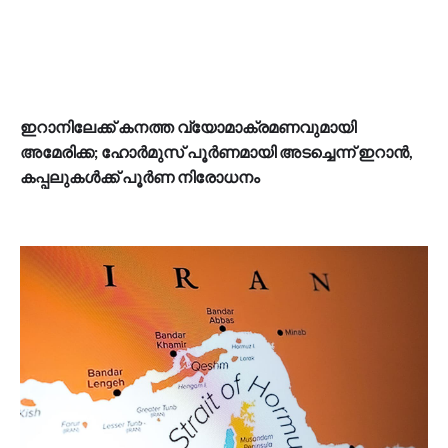
ഇറാനിലേക്ക് കനത്ത വ്യോമാക്രമണവുമായി
അമേരിക്ക; ഹോർമുസ് പൂർണമായി അടച്ചെന്ന് ഇറാൻ,
കപ്പലുകൾക്ക് പൂർണ നിരോധനം