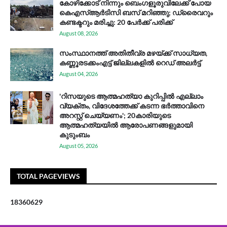
കോഴിക്കോട് നിന്നും ബെംഗളൂരുവിലേക്ക് പോയ
കെഎസ്ആര്‍ടിസി ബസ് മറിഞ്ഞു; ഡ്രൈവറും
കണ്ടക്ടറും മരിച്ചു: 20 പേര്‍ക്ക് പരിക്ക്
August 08, 2026
സം​സ്ഥാ​ന​ത്ത് അ​തി​തീ​വ്ര മ​ഴ​യ്ക്ക് സാ​ധ്യ​ത,
കണ്ണൂരടക്കംഎ​ട്ട് ജി​ല്ല​ക​ളി​ൽ റെ​ഡ് അ​ലർ​ട്ട്
August 04, 2026
'റിസയുടെ ആത്മഹത്യാ കുറിപ്പിൽ എല്ലാം
വ്യക്തം, വിദേശത്തേക്ക് കടന്ന ഭർത്താവിനെ
അറസ്റ്റ് ചെയ്യണം'; 20കാരിയുടെ
ആത്മഹത്യയിൽ ആരോപണങ്ങളുമായി
കുടുംബം
August 05, 2026
TOTAL PAGEVIEWS
1
8
3
6
0
6
2
9