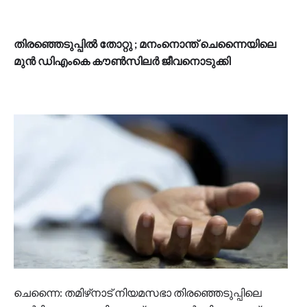
തിരഞ്ഞെടുപ്പിൽ തോറ്റു ; മനംനൊന്ത് ചെന്നൈയിലെ
മുൻ ഡിഎംകെ കൗൺസിലർ ജീവനൊടുക്കി
ചെന്നൈ: തമിഴ്‌നാട് നിയമസഭാ തിരഞ്ഞെടുപ്പിലെ