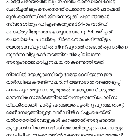
പാർട്ടി പരാജയത്തിലും സ്വന്തം വാർഡിലെ വോട്ട്
ചോർച്ചയിലും മനംനൊന്ത് ചെന്നൈ കോർപറേഷൻ
മുൻ കൗൺസിലർ ജീവനൊടുക്കി. പഴവന്താങ്കൾ
സ്വദേശിയും ഡിഎംകെയുടെ 164–ാം വാർഡ്
സെക്രട്ടറിയുമായ യേശുദാസാണു (54) മരിച്ചത്.
ചൊവ്വാഴ്ച പുലർച്ചെ ദീർഘനേരം കഴിഞ്ഞിട്ടും
യേശുദാസ് മുറിയിൽ നിന്ന് പുറത്തിറങ്ങാതിരുന്നതിനെ
തുടർന്ന് വീട്ടുകാർ നടത്തിയ തിരച്ചിലിലാണ്
അദ്ദേഹത്തെ മരിച്ച നിലയിൽ കണ്ടെത്തിയത്.
നിലവിൽ യേശുദാസിന്റെ ഭാര്യ ദേവിയാണ് ഈ
വാർഡിലെ കൗൺസിലർ. നിയമസഭാ തിരഞ്ഞെടുപ്പ്
ഫലം പുറത്തുവന്നതു മുതൽ യേശുദാസ് കടുത്ത
മാനസിക സമ്മർദത്തിലായിരുന്നുവെന്ന് പൊലീസ്
വ്യക്തമാക്കി. പാർട്ടി പരാജയപ്പെട്ടതിനു പുറമേ, തന്റെ
മേൽനോട്ടത്തിലുള്ള വാർഡിൽ ഡിഎംകെയ്‌ക്ക്
വൻതോതിൽ വോട്ടുകൾ കുറഞ്ഞത് അദ്ദേഹത്തെ
കൂടുതൽ നിരാശനാഴ്‌ത്തിയതായി കുടുംബാംഗങ്ങളും
സൂചിപ്പിച്ചു. സംഭവത്തിൽ കേസെടുത്ത പഴവന്താങ്കൾ