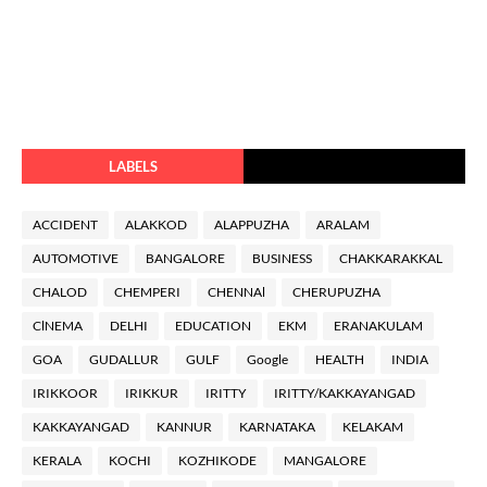
LABELS
ACCIDENT
ALAKKOD
ALAPPUZHA
ARALAM
AUTOMOTIVE
BANGALORE
BUSINESS
CHAKKARAKKAL
CHALOD
CHEMPERI
CHENNAl
CHERUPUZHA
ClNEMA
DELHI
EDUCATION
EKM
ERANAKULAM
GOA
GUDALLUR
GULF
Google
HEALTH
INDIA
IRIKKOOR
IRIKKUR
IRITTY
IRITTY/KAKKAYANGAD
KAKKAYANGAD
KANNUR
KARNATAKA
KELAKAM
KERALA
KOCHI
KOZHIKODE
MANGALORE