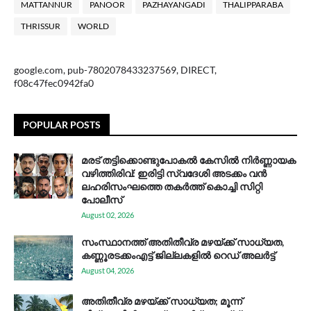
MATTANNUR
PANOOR
PAZHAYANGADI
THALIPPARABA
THRISSUR
WORLD
google.com, pub-7802078433237569, DIRECT,
f08c47fec0942fa0
POPULAR POSTS
മരട് തട്ടിക്കൊണ്ടുപോകൽ കേസിൽ നിർണ്ണായക
വഴിത്തിരിവ്: ഇരിട്ടി സ്വദേശി അടക്കം വൻ
ലഹരിസംഘത്തെ തകർത്ത് കൊച്ചി സിറ്റി
പോലീസ്
August 02, 2026
സം​സ്ഥാ​ന​ത്ത് അ​തി​തീ​വ്ര മ​ഴ​യ്ക്ക് സാ​ധ്യ​ത,
കണ്ണൂരടക്കംഎ​ട്ട് ജി​ല്ല​ക​ളി​ൽ റെ​ഡ് അ​ലർ​ട്ട്
August 04, 2026
അതിതീവ്ര മഴയ്ക്ക് സാധ്യത; മൂന്ന്