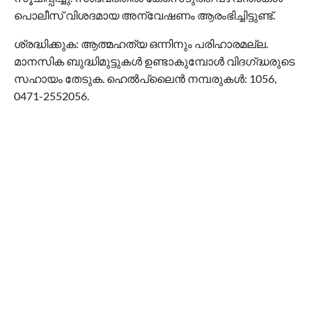
പൊലീസ് വിശദമായ അന്വേഷണം ആരംഭിച്ചിട്ടുണ്ട്.
ശ്രദ്ധിക്കുക: ആത്മഹത്യ ഒന്നിനും പരിഹാരമല്ല.
മാനസിക ബുദ്ധിമുട്ടുകൾ ഉണ്ടാകുമ്പോൾ വിദഗ്‌ദ്ധരുടെ
സഹായം തേടുക. ഹെൽപ്‌ലൈൻ നമ്പരുകൾ: 1056,
0471-2552056.