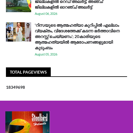
ജില്ലകളിൽ റെഡ് അലർട്ട്, അഞ്ച്
ജില്ലകളിൽ ഓറഞ്ച് അലർട്ട്
August 06, 2026
'റിസയുടെ ആത്മഹത്യാ കുറിപ്പിൽ എല്ലാം
വ്യക്തം, വിദേശത്തേക്ക് കടന്ന ഭർത്താവിനെ
അറസ്റ്റ് ചെയ്യണം'; 20കാരിയുടെ
ആത്മഹത്യയിൽ ആരോപണങ്ങളുമായി
കുടുംബം
August 05, 2026
TOTAL PAGEVIEWS
1
8
3
4
9
6
9
8