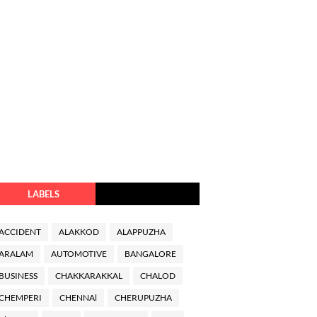
LABELS
ACCIDENT
ALAKKOD
ALAPPUZHA
ARALAM
AUTOMOTIVE
BANGALORE
BUSINESS
CHAKKARAKKAL
CHALOD
CHEMPERI
CHENNAl
CHERUPUZHA