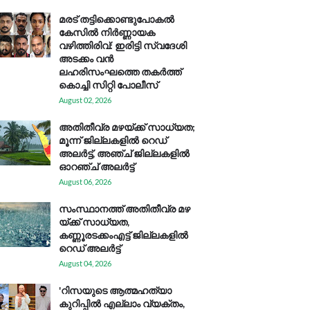
മരട് തട്ടിക്കൊണ്ടുപോകൽ
കേസിൽ നിർണ്ണായക
വഴിത്തിരിവ്: ഇരിട്ടി സ്വദേശി
അടക്കം വൻ
ലഹരിസംഘത്തെ തകർത്ത്
കൊച്ചി സിറ്റി പോലീസ്
August 02, 2026
അതിതീവ്ര മഴയ്ക്ക് സാധ്യത;
മൂന്ന് ജില്ലകളിൽ റെഡ്
അലർട്ട്, അഞ്ച് ജില്ലകളിൽ
ഓറഞ്ച് അലർട്ട്
August 06, 2026
സം​സ്ഥാ​ന​ത്ത് അ​തി​തീ​വ്ര മ​ഴ​
യ്ക്ക് സാ​ധ്യ​ത,
കണ്ണൂരടക്കംഎ​ട്ട് ജി​ല്ല​ക​ളി​ൽ
റെ​ഡ് അ​ലർ​ട്ട്
August 04, 2026
'റിസയുടെ ആത്മഹത്യാ
കുറിപ്പിൽ എല്ലാം വ്യക്തം,