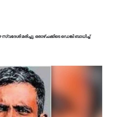
ഴ സ്വദേശി മരിച്ചു; ഒരാഴ്ചക്കിടെ ഡെങ്കി ബാധിച്ച്