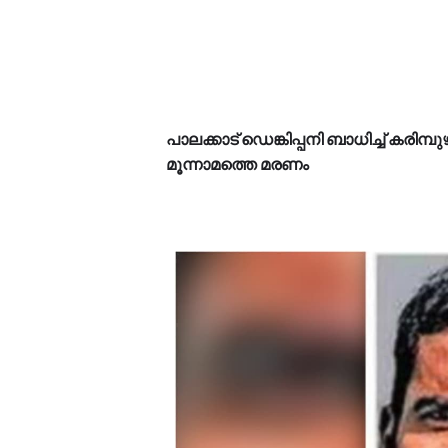
പാലക്കാട് ഡെങ്കിപ്പനി ബാധിച്ച് കരിമ്പു
മൂന്നാമത്തെ മരണം