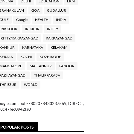
ClNEMA
DELHI
EDUCATION
EKM
ERANAKULAM
GOA
GUDALLUR
GULF
Google
HEALTH
INDIA
IRIKKOOR
IRIKKUR
IRITTY
IRITTY/KAKKAYANGAD
KAKKAYANGAD
KANNUR
KARNATAKA
KELAKAM
KERALA
KOCHI
KOZHIKODE
MANGALORE
MATTANNUR
PANOOR
PAZHAYANGADI
THALIPPARABA
THRISSUR
WORLD
oogle.com, pub-7802078433237569, DIRECT,
08c47fec0942fa0
POPULAR POSTS