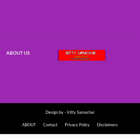
ABOUT US
Design by -
Iritty Samachar
ABOUT
Contact
Privacy Policy
Disclaimers