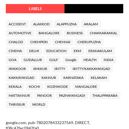
LABELS
ACCIDENT
ALAKKOD
ALAPPUZHA
ARALAM
AUTOMOTIVE
BANGALORE
BUSINESS
CHAKKARAKKAL
CHALOD
CHEMPERI
CHENNAl
CHERUPUZHA
ClNEMA
DELHI
EDUCATION
EKM
ERANAKULAM
GOA
GUDALLUR
GULF
Google
HEALTH
INDIA
IRIKKOOR
IRIKKUR
IRITTY
IRITTY/KAKKAYANGAD
KAKKAYANGAD
KANNUR
KARNATAKA
KELAKAM
KERALA
KOCHI
KOZHIKODE
MANGALORE
MATTANNUR
PANOOR
PAZHAYANGADI
THALIPPARABA
THRISSUR
WORLD
google.com, pub-7802078433237569, DIRECT,
f08c47fec0942fa0