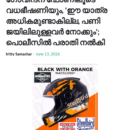
വധഭീഷണിയും, 'ഈ യാത്ര
അധികമുണ്ടാകില്ല, പണി
ജയിലിലുള്ളവർ നോക്കും';
പൊലീസിൽ പരാതി നൽകി
Iritty Samachar
-
June 13, 2026