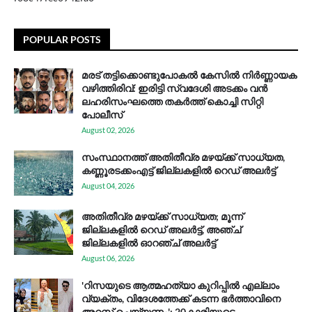
POPULAR POSTS
മരട് തട്ടിക്കൊണ്ടുപോകൽ കേസിൽ നിർണ്ണായക
വഴിത്തിരിവ്: ഇരിട്ടി സ്വദേശി അടക്കം വൻ
ലഹരിസംഘത്തെ തകർത്ത് കൊച്ചി സിറ്റി
പോലീസ്
August 02, 2026
സം​സ്ഥാ​ന​ത്ത് അ​തി​തീ​വ്ര മ​ഴ​യ്ക്ക് സാ​ധ്യ​ത,
കണ്ണൂരടക്കംഎ​ട്ട് ജി​ല്ല​ക​ളി​ൽ റെ​ഡ് അ​ലർ​ട്ട്
August 04, 2026
അതിതീവ്ര മഴയ്ക്ക് സാധ്യത; മൂന്ന്
ജില്ലകളിൽ റെഡ് അലർട്ട്, അഞ്ച്
ജില്ലകളിൽ ഓറഞ്ച് അലർട്ട്
August 06, 2026
'റിസയുടെ ആത്മഹത്യാ കുറിപ്പിൽ എല്ലാം
വ്യക്തം, വിദേശത്തേക്ക് കടന്ന ഭർത്താവിനെ
അറസ്റ്റ് ചെയ്യണം'; 20കാരിയുടെ