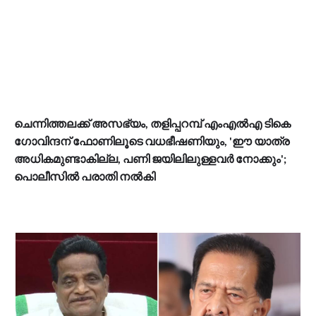
ചെന്നിത്തലക്ക് അസഭ്യം, തളിപ്പറമ്പ് എംഎൽഎ ടികെ
ഗോവിന്ദന് ഫോണിലൂടെ വധഭീഷണിയും, 'ഈ യാത്ര
അധികമുണ്ടാകില്ല, പണി ജയിലിലുള്ളവർ നോക്കും';
പൊലീസിൽ പരാതി നൽകി