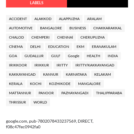
LABELS
ACCIDENT
ALAKKOD
ALAPPUZHA
ARALAM
AUTOMOTIVE
BANGALORE
BUSINESS
CHAKKARAKKAL
CHALOD
CHEMPERI
CHENNAl
CHERUPUZHA
ClNEMA
DELHI
EDUCATION
EKM
ERANAKULAM
GOA
GUDALLUR
GULF
Google
HEALTH
INDIA
IRIKKOOR
IRIKKUR
IRITTY
IRITTY/KAKKAYANGAD
KAKKAYANGAD
KANNUR
KARNATAKA
KELAKAM
KERALA
KOCHI
KOZHIKODE
MANGALORE
MATTANNUR
PANOOR
PAZHAYANGADI
THALIPPARABA
THRISSUR
WORLD
google.com, pub-7802078433237569, DIRECT,
f08c47fec0942fa0