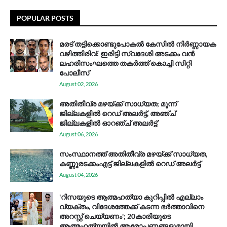
POPULAR POSTS
മരട് തട്ടിക്കൊണ്ടുപോകൽ കേസിൽ നിർണ്ണായക
വഴിത്തിരിവ്: ഇരിട്ടി സ്വദേശി അടക്കം വൻ
ലഹരിസംഘത്തെ തകർത്ത് കൊച്ചി സിറ്റി
പോലീസ്
August 02, 2026
അതിതീവ്ര മഴയ്ക്ക് സാധ്യത; മൂന്ന്
ജില്ലകളിൽ റെഡ് അലർട്ട്, അഞ്ച്
ജില്ലകളിൽ ഓറഞ്ച് അലർട്ട്
August 06, 2026
സം​സ്ഥാ​ന​ത്ത് അ​തി​തീ​വ്ര മ​ഴ​യ്ക്ക് സാ​ധ്യ​ത,
കണ്ണൂരടക്കംഎ​ട്ട് ജി​ല്ല​ക​ളി​ൽ റെ​ഡ് അ​ലർ​ട്ട്
August 04, 2026
'റിസയുടെ ആത്മഹത്യാ കുറിപ്പിൽ എല്ലാം
വ്യക്തം, വിദേശത്തേക്ക് കടന്ന ഭർത്താവിനെ
അറസ്റ്റ് ചെയ്യണം'; 20കാരിയുടെ
ആത്മഹത്യയിൽ ആരോപണങ്ങളുമായി