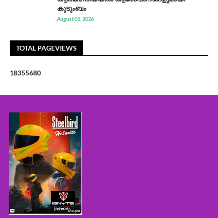
കുടുംബം
August 05, 2026
TOTAL PAGEVIEWS
1
8
3
5
5
6
8
0