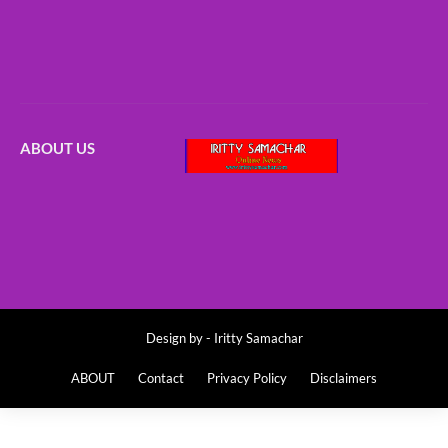
ABOUT US
Design by -
Iritty Samachar
ABOUT
Contact
Privacy Policy
Disclaimers