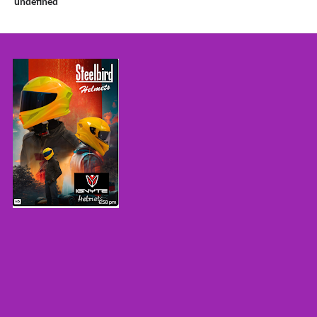
u
n
d
e
f
n
e
d