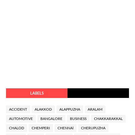
LABELS
ACCIDENT
ALAKKOD
ALAPPUZHA
ARALAM
AUTOMOTIVE
BANGALORE
BUSINESS
CHAKKARAKKAL
CHALOD
CHEMPERI
CHENNAl
CHERUPUZHA