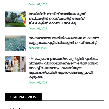
August 02, 2026
അതിതീവ്ര മഴയ്ക്ക് സാധ്യത; മൂന്ന്
ജില്ലകളിൽ റെഡ് അലർട്ട്, അഞ്ച്
ജില്ലകളിൽ ഓറഞ്ച് അലർട്ട്
August 06, 2026
സം​സ്ഥാ​ന​ത്ത് അ​തി​തീ​വ്ര മ​ഴ​യ്ക്ക് സാ​ധ്യ​ത,
കണ്ണൂരടക്കംഎ​ട്ട് ജി​ല്ല​ക​ളി​ൽ റെ​ഡ് അ​ലർ​ട്ട്
August 04, 2026
'റിസയുടെ ആത്മഹത്യാ കുറിപ്പിൽ എല്ലാം
വ്യക്തം, വിദേശത്തേക്ക് കടന്ന ഭർത്താവിനെ
അറസ്റ്റ് ചെയ്യണം'; 20കാരിയുടെ
ആത്മഹത്യയിൽ ആരോപണങ്ങളുമായി
കുടുംബം
August 05, 2026
TOTAL PAGEVIEWS