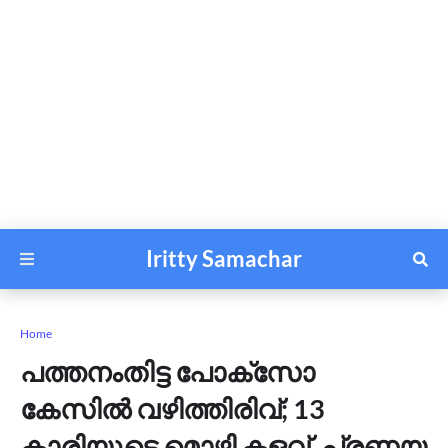
Iritty Samachar
Home
പത്തനംതിട്ട പോക്സോ
കേസില്‍ വഴിത്തിരിവ്; 13
കാരിയുടെ മൊഴി കളവ്, പ്രണയ