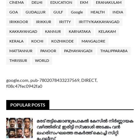
ClNEMA
DELHI
EDUCATION
EKM
ERANAKULAM
GOA
GUDALLUR
GULF
Google
HEALTH
INDIA
IRIKKOOR
IRIKKUR
IRITTY
IRITTY/KAKKAYANGAD
KAKKAYANGAD
KANNUR
KARNATAKA
KELAKAM
KERALA
KOCHI
KOZHIKODE
MANGALORE
MATTANNUR
PANOOR
PAZHAYANGADI
THALIPPARABA
THRISSUR
WORLD
google.com, pub-7802078433237569, DIRECT,
f08c47fec0942fa0
POPULAR POSTS
മരട് തട്ടിക്കൊണ്ടുപോകൽ കേസിൽ നിർണ്ണായക
വഴിത്തിരിവ്: ഇരിട്ടി സ്വദേശി അടക്കം വൻ
ലഹരിസംഘത്തെ തകർത്ത് കൊച്ചി സിറ്റി
പോലീസ്