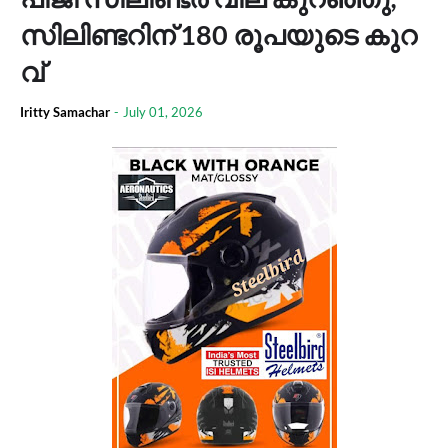
സി​ലി​ണ്ട​റി​ന് 180 രൂ​പ​യു​ടെ കു​റ​
വ്
Iritty Samachar
-
July 01, 2026