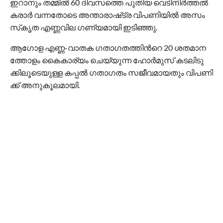
ഇ​റാ​നും ത​മ്മി​ൽ 60 ദി​വ​സ​ത്തെ പു​തി​യ വെ​ടി​നി​ർ​ത്ത​ൽ
ക​രാ​ർ വ​ന്ന​തോ​ടെ അ​ന്താ​രാ​ഷ്‌​ട്ര വി​പ​ണി​യി​ൽ അ​സം​
സ്‌​കൃ​ത എ​ണ്ണ​വി​ല ഗ​ണ്യ​മാ​യി ഇ​ടി​ഞ്ഞു.
ആ​ഗോ​ള എ​ണ്ണ-​വാ​ത​ക ഗ​താ​ഗ​ത​ത്തി​ന്‍റെ 20 ശ​ത​മാ​ന​
ത്തോ​ളം കൈ​കാ​ര്യം ചെ​യ്യു​ന്ന ഹോ​ർ​മു​സ് ക​ട​ലി​ടു​
ക്കി​ലൂ​ടെ​യു​ള്ള ക​പ്പ​ൽ ഗ​താ​ഗ​തം സ​ജീ​വ​മാ​യ​തും വി​പ​ണി​
ക്ക് അ​നു​കൂ​ല​മാ​യി.