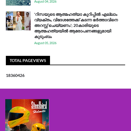
August 04, 2026
'റിസയുടെ ആത്മഹത്യാ കുറിപ്പിൽ എല്ലാം
വ്യക്തം, വിദേശത്തേക്ക് കടന്ന ഭർത്താവിനെ
അറസ്റ്റ് ചെയ്യണം'; 20കാരിയുടെ
ആത്മഹത്യയിൽ ആരോപണങ്ങളുമായി
കുടുംബം
August 05, 2026
TOTAL PAGEVIEWS
1
8
3
6
0
4
2
6