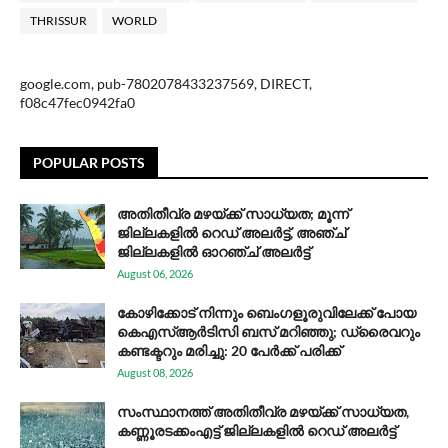
THRISSUR
WORLD
google.com, pub-7802078433237569, DIRECT,
f08c47fec0942fa0
POPULAR POSTS
അതിതീവ്ര മഴയ്ക്ക് സാധ്യത; മൂന്ന്
ജില്ലകളിൽ റെഡ് അലർട്ട്, അഞ്ച്
ജില്ലകളിൽ ഓറഞ്ച് അലർട്ട്
August 06, 2026
കോഴിക്കോട് നിന്നും ബെംഗളൂരുവിലേക്ക് പോയ
കെഎസ്ആര്‍ടിസി ബസ് മറിഞ്ഞു; ഡ്രൈവറും
കണ്ടക്ടറും മരിച്ചു: 20 പേര്‍ക്ക് പരിക്ക്
August 08, 2026
സം​സ്ഥാ​ന​ത്ത് അ​തി​തീ​വ്ര മ​ഴ​യ്ക്ക് സാ​ധ്യ​ത,
കണ്ണൂരടക്കംഎ​ട്ട് ജി​ല്ല​ക​ളി​ൽ റെ​ഡ് അ​ലർ​ട്ട്