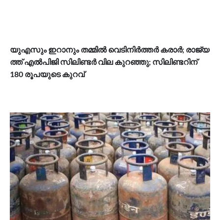
യു​എ​സും ഇ​റാ​നും ത​മ്മി​ൽ വെ​ടി​നി​ർ​ത്ത​ർ ക​രാ​ർ; രാ​ജ്യ​
ത്ത് എ​ൽ​പി​ജി സി​ലി​ണ്ട​ർ വി​ല കു​റ​ഞ്ഞു; സി​ലി​ണ്ട​റി​ന്
180 രൂ​പ​യു​ടെ കു​റ​വ്