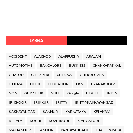
LABELS
ACCIDENT
ALAKKOD
ALAPPUZHA
ARALAM
AUTOMOTIVE
BANGALORE
BUSINESS
CHAKKARAKKAL
CHALOD
CHEMPERI
CHENNAl
CHERUPUZHA
ClNEMA
DELHI
EDUCATION
EKM
ERANAKULAM
GOA
GUDALLUR
GULF
Google
HEALTH
INDIA
IRIKKOOR
IRIKKUR
IRITTY
IRITTY/KAKKAYANGAD
KAKKAYANGAD
KANNUR
KARNATAKA
KELAKAM
KERALA
KOCHI
KOZHIKODE
MANGALORE
MATTANNUR
PANOOR
PAZHAYANGADI
THALIPPARABA