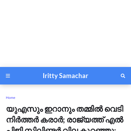
Iritty Samachar
Home
യു​എ​സും ഇ​റാ​നും ത​മ്മി​ൽ വെ​ടി​
നി​ർ​ത്ത​ർ ക​രാ​ർ; രാ​ജ്യ​ത്ത് എ​ൽ​
പി​ജി സി​ലി​ണ്ട​ർ വി​ല കു​റ​ഞ്ഞു;