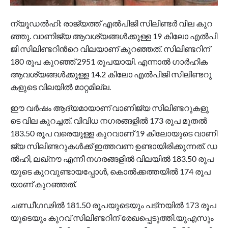
ന്യൂ​ഡ​ൽ​ഹി: രാ​ജ്യ​ത്ത് എ​ൽ​പി​ജി സി​ലി​ണ്ട​ർ വി​ല കു​റ​
ഞ്ഞു. വാ​ണി​ജ്യ ആ​വ​ശ്യ​ങ്ങ​ൾ​ക്കു​ള്ള 19 കി​ലോ എ​ൽ​പി​
ജി സി​ലി​ണ്ട​റി​ന്‍റെ വി​ല​യാ​ണ് കു​റ​ഞ്ഞ​ത്. സി​ലി​ണ്ട​റി​ന്
180 രൂ​പ കു​റ​ഞ്ഞ് 2951 രൂ​പ​യാ​യി. എ​ന്നാ​ൽ ഗാ​ർ​ഹി​ക
ആ​വ​ശ്യ​ങ്ങ​ൾ​ക്കു​ള്ള 14.2 കി​ലോ എ​ൽ​പി​ജി സി​ലി​ണ്ട​റു​
ക​ളു​ടെ വി​ല​യി​ൽ മാ​റ്റ​മി​ല്ല.
ഈ ​വ​ർ​ഷം ആ​ദ്യ​മാ​യാ​ണ് വാ​ണി​ജ്യ സി​ലി​ണ്ട​റു​ക​ളു​
ടെ വി​ല കു​റ​ച്ച​ത്. വി​വി​ധ ന​ഗ​ര​ങ്ങ​ളി​ൽ 173 രൂ​പ മു​ത​ൽ
183.50 രൂ​പ വ​രെ​യു​ള്ള കു​റ​വാ​ണ് 19 കി​ലോ​യു​ടെ വാ​ണി​
ജ്യ സി​ലി​ണ്ട​റു​ക​ൾ​ക്ക് ഇ​ത്ത​വ​ണ ഉ​ണ്ടാ​യി​രി​ക്കു​ന്ന​ത്. ഡ​
ൽ​ഹി, ല​ഖ്‌​നൗ എ​ന്നീ ന​ഗ​ര​ങ്ങ​ളി​ൽ വി​ല​യി​ൽ 183.50 രൂ​പ​
യു​ടെ കു​റ​വു​ണ്ടാ​യ​പ്പോ​ൾ, കൊ​ൽ​ക്ക​ത്ത​യി​ൽ 174 രൂ​പ​
യാ​ണ് കു​റ​ഞ്ഞ​ത്.
ച​ണ്ഡീ​ഗ​ഢി​ൽ 181.50 രൂ​പ​യു​ടെ​യും പ​ട്ന​യി​ൽ 173 രൂ​പ​
യു​ടെ​യും കു​റ​വ് സി​ലി​ണ്ട​റി​ന് രേ​ഖ​പ്പെ​ടു​ത്തി.യു​എ​സും