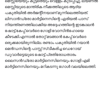
മെസ്സിയെയും
കൂട്ടരെയും
വെള്ളം
കുടിപ്പിച്ചു
.
ലയണൽ
മെസ്സിയുടെ
മാന്ത്രിക
നീക്കത്തിലൂടെ
ആദ്യ
പകുതിയിൽ
അർ
ജ
ന്റീനയാണ്
മുന്നിലെത്തിയത്
.
ലിസാൻഡ്രോ മാർട്ടിനെസിന്റെ
ഏരിയൽ
പാസ്
നിയന്ത്രണത്തിലാക്കിയ
അദ്ദേഹത്തിന്റെ
ഇടങ്കാലൻ
ഷോ
ട്ട്
കേപ്പ്
വെർദെ
ഗോളി
വോസിൻ
ഹോ
യെ
കീഴടക്കി
.
എന്നാൽ
തോറ്റ്
മടങ്ങാൻ
കേപ്പ്
വെർദെ
ഒരുക്കമായിരുന്നില്ല
.
രണ്ടാം
പകുതിയിൽ
റയാൻ
മെൻഡസിന്റെ
പാസ്സ്
സ്വീകരിച്ച
ഡെറോയ്
ഡുവാർട്ടെ
യുടെ
ഷോട്ട്
പ്രതിരോധതാരം
ലൈസൻഡ്രോ
മാർട്ടിനെസിനെയും
ഗോളി
എമി
മാർട്ടിനെസിനെയും
മറികടന്നു
ഗോൾ
വലയിലെത്തി
.