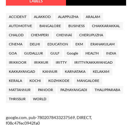
LABELS
ACCIDENT
ALAKKOD
ALAPPUZHA
ARALAM
AUTOMOTIVE
BANGALORE
BUSINESS
CHAKKARAKKAL
CHALOD
CHEMPERI
CHENNAl
CHERUPUZHA
ClNEMA
DELHI
EDUCATION
EKM
ERANAKULAM
GOA
GUDALLUR
GULF
Google
HEALTH
INDIA
IRIKKOOR
IRIKKUR
IRITTY
IRITTY/KAKKAYANGAD
KAKKAYANGAD
KANNUR
KARNATAKA
KELAKAM
KERALA
KOCHI
KOZHIKODE
MANGALORE
MATTANNUR
PANOOR
PAZHAYANGADI
THALIPPARABA
THRISSUR
WORLD
google.com, pub-7802078433237569, DIRECT,
f08c47fec0942fa0