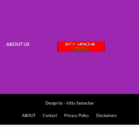
ABOUT US
Design by -
Iritty Samachar
ABOUT
Contact
Privacy Policy
Disclaimers