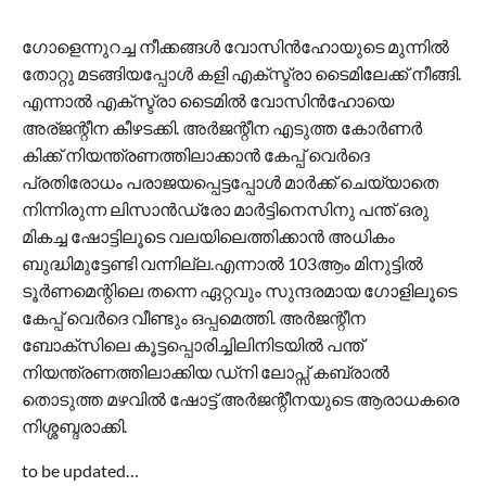
ഗോളെന്നുറച്ച നീക്കങ്ങൾ വോസിൻഹോയുടെ മുന്നിൽ
തോറ്റു മടങ്ങിയപ്പോൾ കളി എക്സ്ട്രാ ടൈമിലേക്ക് നീങ്ങി.
എന്നാൽ
എക്സ്ട്രാ
ടൈമിൽ
വോസിൻ
ഹോ
യെ
അര്ജന്റീന
കീഴടക്കി
.
അർജന്റീന
എടുത്ത
കോർണർ
കിക്ക്
നിയന്ത്രണത്തിലാ
ക്കാൻ
കേപ്പ്
വെർദെ
പ്രതിരോധം
പരാജയപ്പെട്ടപ്പോൾ
മാർക്ക്
ചെയ്യാതെ
നിന്നിരുന്ന
ലിസാൻഡ്രോ
മാ
ർ
ട്ടിനെസിനു
പന്ത്
ഒരു
മികച്ച
ഷോട്ടിലൂടെ
വലയിലെത്തിക്കാൻ
അധികം
ബുദ്ധിമുട്ടേണ്ടി
വന്നില്ല
.
എന്നാൽ
103
ആം
മിനുട്ടിൽ
ടൂർണമെന്റിലെ
തന്നെ
ഏറ്റവും
സുന്ദരമായ
ഗോളിലൂടെ
കേപ്പ്
വെർദെ
വീണ്ടും
ഒപ്പമെത്തി
.
അർജന്റീന
ബോക്സിലെ
കൂട്ടപ്പൊരിച്ചിലിനിടയിൽ
പന്ത്
നിയന്ത്രണത്തിലാക്കിയ
ഡ്നി ലോപ്സ്
കബ്രാൽ
തൊടുത്ത
മഴവിൽ
ഷോട്ട്
അർജന്റീനയുടെ
ആരാധകരെ
നിശ്ശബ്ദരാക്കി
.
to be updated…