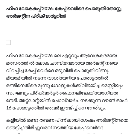
ഫിഫ ലോകകപ്പ് 2026: കേപ്പ് വെർദെ പൊരുതി തോറ്റു;
അർജന്റീന പ്രീക്വാർട്ടറിൽ
ഫിഫ
ലോകകപ്പ്
2026
ലെ
ഏറ്റവും
ആവേശകരമായ
മത്സരത്തിൽ
ലോക
ചാമ്പ്യന്മാരായ
അർജന്റീനയെ
വിറപ്പിച്ച
കേപ്പ്
വെർദെ
ഒടുവിൽ
പൊരുതി
വീണു
.
മിയാമിയിൽ
നടന്ന
വാശിയേറിയ
പോരാട്ടത്തിൽ
രണ്ടിനെതിരെ
മൂന്നു
ഗോളുകൾക്ക്
വിജയിച്ച
മെസ്സിയും
സംഘവും
പ്രീക്വാർട്ടർ
ഫൈനലിലേക്ക്
യോഗ്യത
നേടി
.
അറ്റ്ലാന്റയിൽ
ചൊവ്വാഴ്ച
നടക്കുന്ന
റൗണ്ട്
ഓഫ്
16
പോരാട്ടത്തിൽ
അവർ
ഈജിപ്തിനെ
നേരിടും
.
കളിയിൽ
രണ്ടു
തവണ
പിന്നിലായി
ശേഷം
അർജന്റീനയെ
ഞെട്ടിച്ച്
തിരിച്ചുവരവ്
നടത്തിയ
കേപ്പ്
വെർദെ