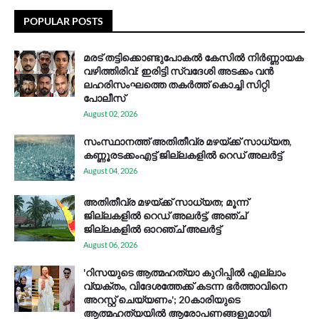
POPULAR POSTS
മരട് തട്ടിക്കൊണ്ടുപോകൽ കേസിൽ നിർണ്ണായക
വഴിത്തിരിവ്: ഇരിട്ടി സ്വദേശി അടക്കം വൻ
ലഹരിസംഘത്തെ തകർത്ത് കൊച്ചി സിറ്റി
പോലീസ്
August 02, 2026
സം​സ്ഥാ​ന​ത്ത് അ​തി​തീ​വ്ര മ​ഴ​യ്ക്ക് സാ​ധ്യ​ത,
കണ്ണൂരടക്കംഎ​ട്ട് ജി​ല്ല​ക​ളി​ൽ റെ​ഡ് അ​ലർ​ട്ട്
August 04, 2026
അതിതീവ്ര മഴയ്ക്ക് സാധ്യത; മൂന്ന്
ജില്ലകളിൽ റെഡ് അലർട്ട്, അഞ്ച്
ജില്ലകളിൽ ഓറഞ്ച് അലർട്ട്
August 06, 2026
'റിസയുടെ ആത്മഹത്യാ കുറിപ്പിൽ എല്ലാം
വ്യക്തം, വിദേശത്തേക്ക് കടന്ന ഭർത്താവിനെ
അറസ്റ്റ് ചെയ്യണം'; 20കാരിയുടെ
ആത്മഹത്യയിൽ ആരോപണങ്ങളുമായി