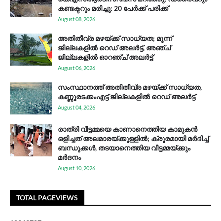
കണ്ടക്ടറും മരിച്ചു: 20 പേര്‍ക്ക് പരിക്ക്
August 08, 2026
അതിതീവ്ര മഴയ്ക്ക് സാധ്യത; മൂന്ന്
ജില്ലകളിൽ റെഡ് അലർട്ട്, അഞ്ച്
ജില്ലകളിൽ ഓറഞ്ച് അലർട്ട്
August 06, 2026
സം​സ്ഥാ​ന​ത്ത് അ​തി​തീ​വ്ര മ​ഴ​യ്ക്ക് സാ​ധ്യ​ത,
കണ്ണൂരടക്കംഎ​ട്ട് ജി​ല്ല​ക​ളി​ൽ റെ​ഡ് അ​ലർ​ട്ട്
August 04, 2026
രാത്രി വീട്ടമ്മയെ കാണാനെത്തിയ കാമുകൻ
ഒളിച്ചത് അലമാരയ്ക്കുള്ളിൽ; ക്രൂരമായി മർദിച്ച്
ബന്ധുക്കൾ, തടയാനെത്തിയ വീട്ടമ്മയ്ക്കും
മർദനം
August 10, 2026
TOTAL PAGEVIEWS