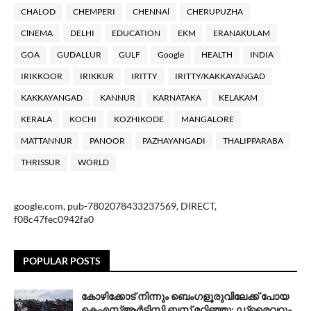
CHALOD
CHEMPERI
CHENNAl
CHERUPUZHA
ClNEMA
DELHI
EDUCATION
EKM
ERANAKULAM
GOA
GUDALLUR
GULF
Google
HEALTH
INDIA
IRIKKOOR
IRIKKUR
IRITTY
IRITTY/KAKKAYANGAD
KAKKAYANGAD
KANNUR
KARNATAKA
KELAKAM
KERALA
KOCHI
KOZHIKODE
MANGALORE
MATTANNUR
PANOOR
PAZHAYANGADI
THALIPPARABA
THRISSUR
WORLD
google.com, pub-7802078433237569, DIRECT,
f08c47fec0942fa0
POPULAR POSTS
കോഴിക്കോട് നിന്നും ബെംഗളൂരുവിലേക്ക് പോയ
കെഎസ്ആര്‍ടിസി ബസ് മറിഞ്ഞു; ഡ്രൈവറും