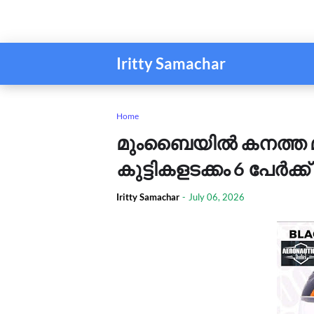
Iritty Samachar
Home
മുംബൈയിൽ കനത്ത മഴ:
കുട്ടികളടക്കം 6 പേർക്
Iritty Samachar
-
July 06, 2026