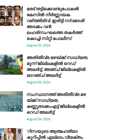
മരട് തട്ടിക്കൊണ്ടുപോകൽ
കേസിൽ നിർണ്ണായക
വഴിത്തിരിവ്: ഇരിട്ടി സ്വദേശി
അടക്കം വൻ
ലഹരിസംഘത്തെ തകർത്ത്
കൊച്ചി സിറ്റി പോലീസ്
August 02, 2026
അതിതീവ്ര മഴയ്ക്ക് സാധ്യത;
മൂന്ന് ജില്ലകളിൽ റെഡ്
അലർട്ട്, അഞ്ച് ജില്ലകളിൽ
ഓറഞ്ച് അലർട്ട്
August 06, 2026
സം​സ്ഥാ​ന​ത്ത് അ​തി​തീ​വ്ര മ​ഴ​
യ്ക്ക് സാ​ധ്യ​ത,
കണ്ണൂരടക്കംഎ​ട്ട് ജി​ല്ല​ക​ളി​ൽ
റെ​ഡ് അ​ലർ​ട്ട്
August 04, 2026
'റിസയുടെ ആത്മഹത്യാ
കുറിപ്പിൽ എല്ലാം വ്യക്തം,