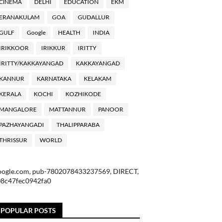
ClNEMA
DELHI
EDUCATION
EKM
ERANAKULAM
GOA
GUDALLUR
GULF
Google
HEALTH
INDIA
IRIKKOOR
IRIKKUR
IRITTY
IRITTY/KAKKAYANGAD
KAKKAYANGAD
KANNUR
KARNATAKA
KELAKAM
KERALA
KOCHI
KOZHIKODE
MANGALORE
MATTANNUR
PANOOR
PAZHAYANGADI
THALIPPARABA
THRISSUR
WORLD
oogle.com, pub-7802078433237569, DIRECT,
08c47fec0942fa0
POPULAR POSTS