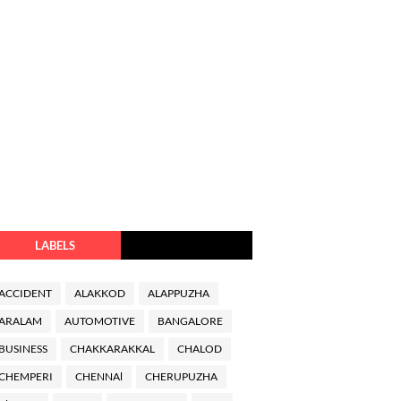
LABELS
ACCIDENT
ALAKKOD
ALAPPUZHA
ARALAM
AUTOMOTIVE
BANGALORE
BUSINESS
CHAKKARAKKAL
CHALOD
CHEMPERI
CHENNAl
CHERUPUZHA