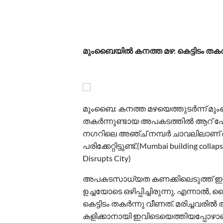
മുംബൈയിൽ കനത്ത മഴ: കെട്ടിടം തകർന്ന
മുംബൈ: കനത്ത മഴയെത്തുടർന്ന് 
തകർന്നുണ്ടായ അപകടത്തിൽ ആറ് പേർ
നഗറിലെ അഞ്ച് നമ്പർ ചാവലിലാണ് ദു
പരിക്കേറ്റിട്ടുണ്ട്.(Mumbai building colla
Disrupts City)
അപകടസാധ്യത കണക്കിലെടുത്ത് ഈ കെ
ഉച്ചയോടെ ഒഴിപ്പിച്ചിരുന്നു. എന്നാ
കെട്ടിടം തകർന്നു വീണത്. മരിച്ചവരിൽ അ
കളിക്കാനായി ഇവിടെയെത്തിയപ്പോഴാണ് 