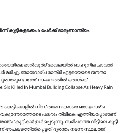
് കുട്ടികളടക്കം 6 പേർക്ക് ദാരുണാന്ത്യം
മുംബൈയിലെ മാൻഖുർദ് മേഖലയിൽ ബഹുനില ചാവൽ
 മരിച്ചു. ഞായറാഴ്ച രാത്രി എട്ടരയോടെ ജനതാ
രന്തമുണ്ടായത്. സംഭവത്തിൽ ഒരാൾക്ക്
pse, Six Killed In Mumbai Building Collapse As Heavy Rain
ട്ടിടങ്ങളിൽ നിന്ന് താമസക്കാരെ ഞായറാഴ്ച
ൽ, വൈകുന്നേരത്തോടെ പലരും തിരികെ എത്തിയപ്പോഴാണ്
ഞ്ച് കുട്ടികൾ ഉൾപ്പെടുന്നു. സമീപത്തെ വീട്ടിലെ കുട്ടി
അപകടത്തിൽപ്പെട്ടത്. ദുരന്തം നടന്ന സ്ഥലത്ത്