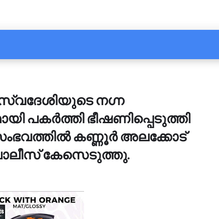
ര സ്വദേശിയുടെ നഗ്ന
ി പകർത്തി ഭീഷണിപ്പെടുത്തി
 സംഭവത്തിൽ കണ്ണൂർ അലക്കോട്
ോലീസ് കേസെടുത്തു.