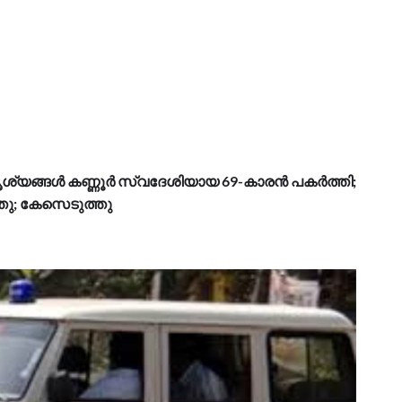
നദൃശ്യങ്ങൾ കണ്ണൂർ സ്വദേശിയായ 69-കാരൻ പകർത്തി;
തു; കേസെടുത്തു