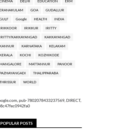
ClNEMA
DELHI
EDUCATION
EKM
ERANAKULAM
GOA
GUDALLUR
GULF
Google
HEALTH
INDIA
IRIKKOOR
IRIKKUR
IRITTY
IRITTY/KAKKAYANGAD
KAKKAYANGAD
KANNUR
KARNATAKA
KELAKAM
KERALA
KOCHI
KOZHIKODE
MANGALORE
MATTANNUR
PANOOR
PAZHAYANGADI
THALIPPARABA
THRISSUR
WORLD
oogle.com, pub-7802078433237569, DIRECT,
08c47fec0942fa0
POPULAR POSTS