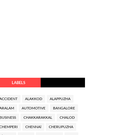
LABELS
ACCIDENT
ALAKKOD
ALAPPUZHA
ARALAM
AUTOMOTIVE
BANGALORE
BUSINESS
CHAKKARAKKAL
CHALOD
CHEMPERI
CHENNAl
CHERUPUZHA