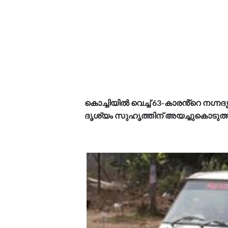
കൊച്ചിയിൽ വെച്ച് 63-കാരൻ്റെ നഗ്
ദൃശ്യം സുഹൃത്തിന് അയച്ചുകൊടുത്