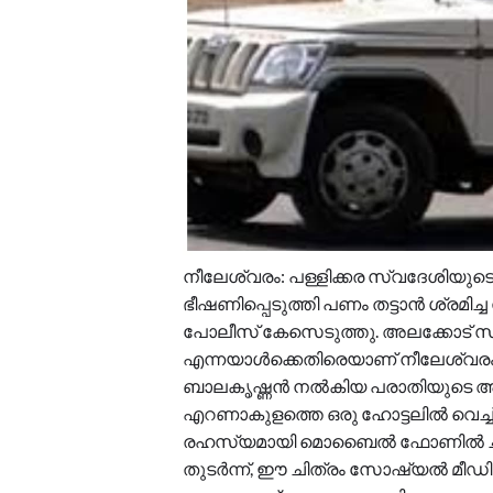
നീലേശ്വരം: പള്ളിക്കര സ്വദേശിയുട
ഭീഷണിപ്പെടുത്തി പണം തട്ടാൻ ശ്രമി
പോലീസ് കേസെടുത്തു. അലക്കോട് 
എന്നയാൾക്കെതിരെയാണ് നീലേശ്വരം
ബാലകൃഷ്ണൻ നൽകിയ പരാതിയുടെ അടി
എറണാകുളത്തെ ഒരു ഹോട്ടലിൽ വെച്ച
രഹസ്യമായി മൊബൈൽ ഫോണിൽ ചിത്ര
തുടർന്ന്, ഈ ചിത്രം സോഷ്യൽ മീഡിയ വഴി