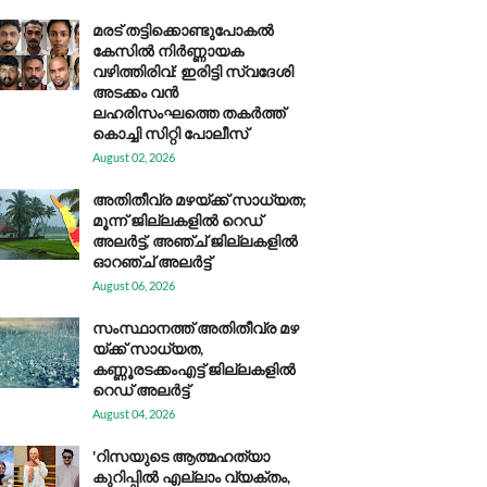
മരട് തട്ടിക്കൊണ്ടുപോകൽ
കേസിൽ നിർണ്ണായക
വഴിത്തിരിവ്: ഇരിട്ടി സ്വദേശി
അടക്കം വൻ
ലഹരിസംഘത്തെ തകർത്ത്
കൊച്ചി സിറ്റി പോലീസ്
August 02, 2026
അതിതീവ്ര മഴയ്ക്ക് സാധ്യത;
മൂന്ന് ജില്ലകളിൽ റെഡ്
അലർട്ട്, അഞ്ച് ജില്ലകളിൽ
ഓറഞ്ച് അലർട്ട്
August 06, 2026
സം​സ്ഥാ​ന​ത്ത് അ​തി​തീ​വ്ര മ​ഴ​
യ്ക്ക് സാ​ധ്യ​ത,
കണ്ണൂരടക്കംഎ​ട്ട് ജി​ല്ല​ക​ളി​ൽ
റെ​ഡ് അ​ലർ​ട്ട്
August 04, 2026
'റിസയുടെ ആത്മഹത്യാ
കുറിപ്പിൽ എല്ലാം വ്യക്തം,