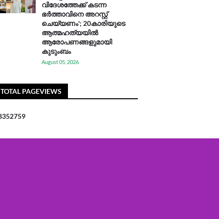
വിദേശത്തേക്ക് കടന്ന
ഭർത്താവിനെ അറസ്റ്റ്
ചെയ്യണം'; 20കാരിയുടെ
ആത്മഹത്യയിൽ
ആരോപണങ്ങളുമായി
കുടുംബം
August 05, 2026
TOTAL PAGEVIEWS
8
3
5
2
7
5
9