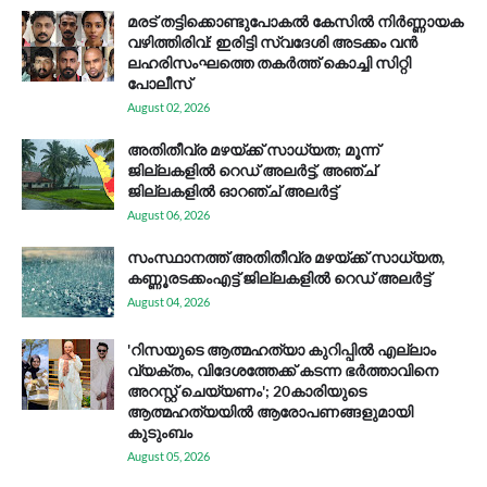
മരട് തട്ടിക്കൊണ്ടുപോകൽ കേസിൽ നിർണ്ണായക
വഴിത്തിരിവ്: ഇരിട്ടി സ്വദേശി അടക്കം വൻ
ലഹരിസംഘത്തെ തകർത്ത് കൊച്ചി സിറ്റി
പോലീസ്
August 02, 2026
അതിതീവ്ര മഴയ്ക്ക് സാധ്യത; മൂന്ന്
ജില്ലകളിൽ റെഡ് അലർട്ട്, അഞ്ച്
ജില്ലകളിൽ ഓറഞ്ച് അലർട്ട്
August 06, 2026
സം​സ്ഥാ​ന​ത്ത് അ​തി​തീ​വ്ര മ​ഴ​യ്ക്ക് സാ​ധ്യ​ത,
കണ്ണൂരടക്കംഎ​ട്ട് ജി​ല്ല​ക​ളി​ൽ റെ​ഡ് അ​ലർ​ട്ട്
August 04, 2026
'റിസയുടെ ആത്മഹത്യാ കുറിപ്പിൽ എല്ലാം
വ്യക്തം, വിദേശത്തേക്ക് കടന്ന ഭർത്താവിനെ
അറസ്റ്റ് ചെയ്യണം'; 20കാരിയുടെ
ആത്മഹത്യയിൽ ആരോപണങ്ങളുമായി
കുടുംബം
August 05, 2026