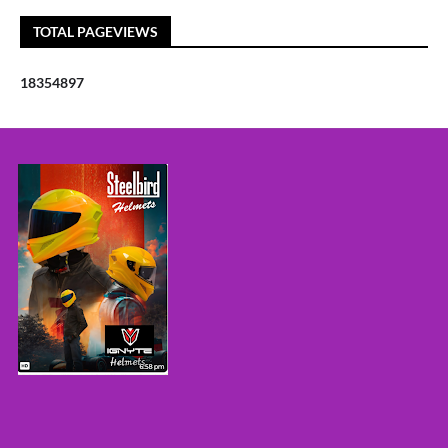
TOTAL PAGEVIEWS
1
8
3
5
4
8
9
7