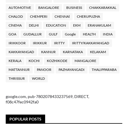
AUTOMOTIVE
BANGALORE
BUSINESS
CHAKKARAKKAL
CHALOD
CHEMPERI
CHENNAl
CHERUPUZHA
ClNEMA
DELHI
EDUCATION
EKM
ERANAKULAM
GOA
GUDALLUR
GULF
Google
HEALTH
INDIA
IRIKKOOR
IRIKKUR
IRITTY
IRITTY/KAKKAYANGAD
KAKKAYANGAD
KANNUR
KARNATAKA
KELAKAM
KERALA
KOCHI
KOZHIKODE
MANGALORE
MATTANNUR
PANOOR
PAZHAYANGADI
THALIPPARABA
THRISSUR
WORLD
google.com, pub-7802078433237569, DIRECT,
f08c47fec0942fa0
POPULAR POSTS