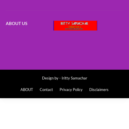
ABOUT US
Design by -
Iritty Samachar
ABOUT
Contact
Privacy Policy
Disclaimers