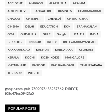
ACCIDENT
ALAKKOD
ALAPPUZHA
ARALAM
AUTOMOTIVE
BANGALORE
BUSINESS
CHAKKARAKKAL
CHALOD
CHEMPERI
CHENNAl
CHERUPUZHA
ClNEMA
DELHI
EDUCATION
EKM
ERANAKULAM
GOA
GUDALLUR
GULF
Google
HEALTH
INDIA
IRIKKOOR
IRIKKUR
IRITTY
IRITTY/KAKKAYANGAD
KAKKAYANGAD
KANNUR
KARNATAKA
KELAKAM
KERALA
KOCHI
KOZHIKODE
MANGALORE
MATTANNUR
PANOOR
PAZHAYANGADI
THALIPPARABA
THRISSUR
WORLD
google.com, pub-7802078433237569, DIRECT,
f08c47fec0942fa0
POPULAR POSTS