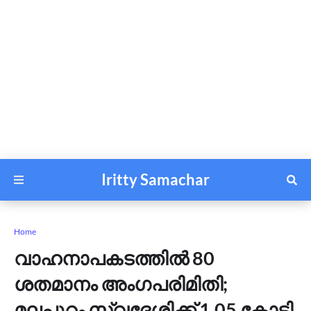
Iritty Samachar
Home
വാഹനാപകടത്തില്‍ 80
ശതമാനം അംഗപരിമിതി;
മലപ്പുറം സ്വദേശിക്ക് 1.05 കോടി