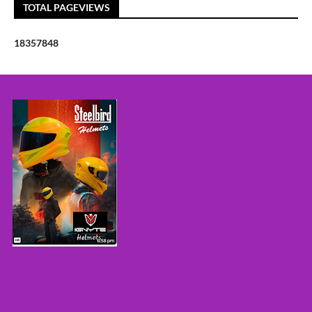
TOTAL PAGEVIEWS
1
8
3
5
7
8
4
8