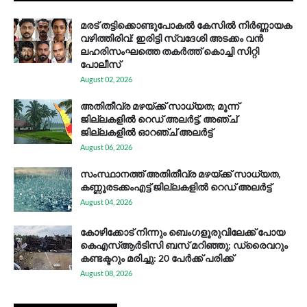
മരട് തട്ടിക്കൊണ്ടുപോകൽ കേസിൽ നിർണ്ണായക
വഴിത്തിരിവ്: ഇരിട്ടി സ്വദേശി അടക്കം വൻ
ലഹരിസംഘത്തെ തകർത്ത് കൊച്ചി സിറ്റി
പോലീസ്
August 02, 2026
അതിതീവ്ര മഴയ്ക്ക് സാധ്യത; മൂന്ന്
ജില്ലകളിൽ റെഡ് അലർട്ട്, അഞ്ച്
ജില്ലകളിൽ ഓറഞ്ച് അലർട്ട്
August 06, 2026
സം​സ്ഥാ​ന​ത്ത് അ​തി​തീ​വ്ര മ​ഴ​യ്ക്ക് സാ​ധ്യ​ത,
കണ്ണൂരടക്കംഎ​ട്ട് ജി​ല്ല​ക​ളി​ൽ റെ​ഡ് അ​ലർ​ട്ട്
August 04, 2026
കോഴിക്കോട് നിന്നും ബെംഗളൂരുവിലേക്ക് പോയ
കെഎസ്ആര്‍ടിസി ബസ് മറിഞ്ഞു; ഡ്രൈവറും
കണ്ടക്ടറും മരിച്ചു: 20 പേര്‍ക്ക് പരിക്ക്
August 08, 2026