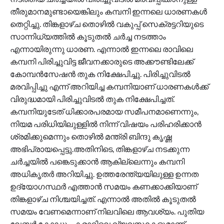
തീരുമാനമുണ്ടായെങ്കിലും കമ്പനി ഇന്നലെ ധാരണകള്‍
തെറ്റിച്ചു. തിങ്കളാഴ്ച തൊഴിൽ വകുപ്പ് സെക്രട്ടറിയുടെ
സാന്നിധ്യത്തിൽ കൂടുതൽ ചർച്ച നടത്താം
എന്നായിരുന്നു ധാരണ. എന്നാൽ ഇന്നലെ രാവിലെ
കമ്പനി പിരിച്ചുവിട്ട ജീവനക്കാരുടെ അക്കൗണ്ടിലേക്ക്
കോമ്പൻസേഷൻ തുക നിക്ഷേപിച്ചു. പിരിച്ചുവിടൽ
മരവിപ്പിച്ചു എന്ന് അറിയിച്ച കമ്പനിയാണ് ധാരണകൾക്ക്
വിരുദ്ധമായി പിരിച്ചുവിടൽ തുക നിക്ഷേപിച്ചത്.
കമ്പനിയുടേത് ധിക്കാരപരമായ സമീപനമാണെന്നും,
നിയമ പരിധിയിലുള്ളിൽ നിന്ന് വിഷയം പരിഹരിക്കാൻ
ശ്രമിക്കുമെന്നും തൊഴിൽ മന്ത്രി ബിന്ദു കൃഷ്ണ
അഭിപ്രായപ്പെട്ടു.അതിനിടെ, തിങ്കളാഴ്ച നടക്കുന്ന
ചർച്ചയിൽ പങ്കെടുക്കാൻ ആകില്ലെന്നും കമ്പനി
അധികൃതർ അറിയിച്ചു. ഉത്തരേന്ത്യയിലുള്ള ഉന്നത
ഉദ്യോഗസ്ഥർ എത്താൻ സമയം കണക്കാക്കിയാണ്
തിങ്കളാഴ്ച നിശ്ചയിച്ചത്. എന്നാൽ അതിൽ കൂടുതൽ
സമയം വേണമെന്നാണ് നിലവിലെ ആവശ്യം. പുതിയ
ലേബർ കോഡും, കരാറിലെ വ്യവസ്ഥകളുമാണ്