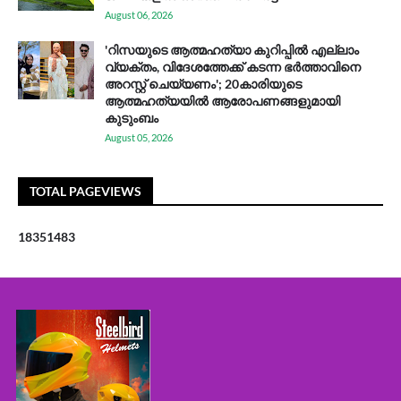
August 06, 2026
'റിസയുടെ ആത്മഹത്യാ കുറിപ്പിൽ എല്ലാം
വ്യക്തം, വിദേശത്തേക്ക് കടന്ന ഭർത്താവിനെ
അറസ്റ്റ് ചെയ്യണം'; 20കാരിയുടെ
ആത്മഹത്യയിൽ ആരോപണങ്ങളുമായി
കുടുംബം
August 05, 2026
TOTAL PAGEVIEWS
1
8
3
5
1
4
8
3