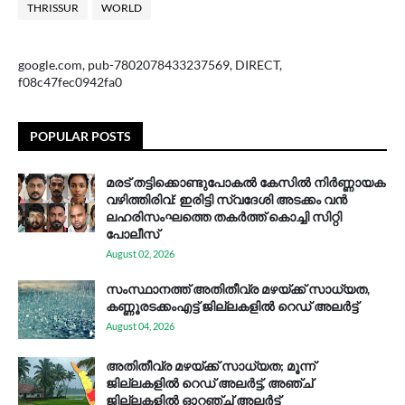
THRISSUR
WORLD
google.com, pub-7802078433237569, DIRECT,
f08c47fec0942fa0
POPULAR POSTS
മരട് തട്ടിക്കൊണ്ടുപോകൽ കേസിൽ നിർണ്ണായക
വഴിത്തിരിവ്: ഇരിട്ടി സ്വദേശി അടക്കം വൻ
ലഹരിസംഘത്തെ തകർത്ത് കൊച്ചി സിറ്റി
പോലീസ്
August 02, 2026
സം​സ്ഥാ​ന​ത്ത് അ​തി​തീ​വ്ര മ​ഴ​യ്ക്ക് സാ​ധ്യ​ത,
കണ്ണൂരടക്കംഎ​ട്ട് ജി​ല്ല​ക​ളി​ൽ റെ​ഡ് അ​ലർ​ട്ട്
August 04, 2026
അതിതീവ്ര മഴയ്ക്ക് സാധ്യത; മൂന്ന്
ജില്ലകളിൽ റെഡ് അലർട്ട്, അഞ്ച്
ജില്ലകളിൽ ഓറഞ്ച് അലർട്ട്