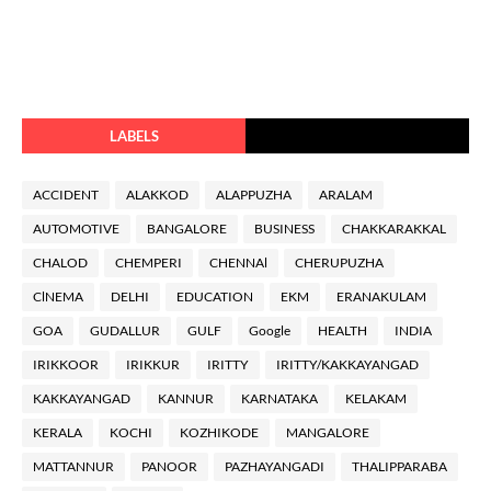
LABELS
ACCIDENT
ALAKKOD
ALAPPUZHA
ARALAM
AUTOMOTIVE
BANGALORE
BUSINESS
CHAKKARAKKAL
CHALOD
CHEMPERI
CHENNAl
CHERUPUZHA
ClNEMA
DELHI
EDUCATION
EKM
ERANAKULAM
GOA
GUDALLUR
GULF
Google
HEALTH
INDIA
IRIKKOOR
IRIKKUR
IRITTY
IRITTY/KAKKAYANGAD
KAKKAYANGAD
KANNUR
KARNATAKA
KELAKAM
KERALA
KOCHI
KOZHIKODE
MANGALORE
MATTANNUR
PANOOR
PAZHAYANGADI
THALIPPARABA