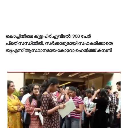
കൊച്ചിയിലെ കൂട്ട പിരിച്ചുവിടൽ; 900 പേർ
പ്രതിസന്ധിയിൽ, സർക്കാരുമായി സഹകരിക്കാതെ
യുഎസ് ആസ്ഥാനമായ കോറോ ഹെൽത്ത് കമ്പനി