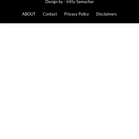
Design by -
Iritty Samachar
ABOUT
Contact
Privacy Policy
Disclaimers