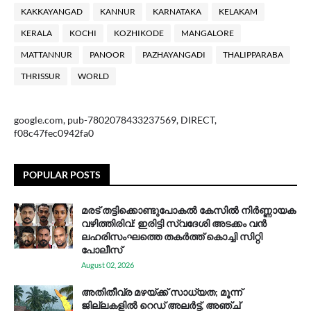
KAKKAYANGAD
KANNUR
KARNATAKA
KELAKAM
KERALA
KOCHI
KOZHIKODE
MANGALORE
MATTANNUR
PANOOR
PAZHAYANGADI
THALIPPARABA
THRISSUR
WORLD
google.com, pub-7802078433237569, DIRECT,
f08c47fec0942fa0
POPULAR POSTS
മരട് തട്ടിക്കൊണ്ടുപോകൽ കേസിൽ നിർണ്ണായക
വഴിത്തിരിവ്: ഇരിട്ടി സ്വദേശി അടക്കം വൻ
ലഹരിസംഘത്തെ തകർത്ത് കൊച്ചി സിറ്റി
പോലീസ്
August 02, 2026
അതിതീവ്ര മഴയ്ക്ക് സാധ്യത; മൂന്ന്
ജില്ലകളിൽ റെഡ് അലർട്ട്, അഞ്ച്