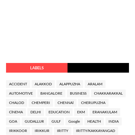
LABELS
ACCIDENT
ALAKKOD
ALAPPUZHA
ARALAM
AUTOMOTIVE
BANGALORE
BUSINESS
CHAKKARAKKAL
CHALOD
CHEMPERI
CHENNAl
CHERUPUZHA
ClNEMA
DELHI
EDUCATION
EKM
ERANAKULAM
GOA
GUDALLUR
GULF
Google
HEALTH
INDIA
IRIKKOOR
IRIKKUR
IRITTY
IRITTY/KAKKAYANGAD