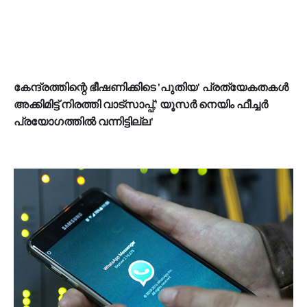
കേന്ദ്രത്തിന്റെ ഭീഷണിക്കിടെ 'പുതിയ' പ്രത്യേകതകൾ
അക്കിമിട്ട് നിരത്തി വാട്സാപ്പ്,' യൂസർ നെയിം ഫീച്ചർ
പ്രയോഗത്തിൽ വന്നിട്ടില്ല'