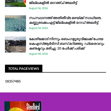
ജില്ലകളിൽ ഓറഞ്ച് അലർട്ട്
August 06, 2026
സം​സ്ഥാ​ന​ത്ത് അ​തി​തീ​വ്ര മ​ഴ​യ്ക്ക് സാ​ധ്യ​ത,
കണ്ണൂരടക്കംഎ​ട്ട് ജി​ല്ല​ക​ളി​ൽ റെ​ഡ് അ​ലർ​ട്ട്
August 04, 2026
കോഴിക്കോട് നിന്നും ബെംഗളൂരുവിലേക്ക് പോയ
കെഎസ്ആര്‍ടിസി ബസ് മറിഞ്ഞു; ഡ്രൈവറും
കണ്ടക്ടറും മരിച്ചു: 20 പേര്‍ക്ക് പരിക്ക്
August 08, 2026
TOTAL PAGEVIEWS
1
8
3
5
7
4
8
5