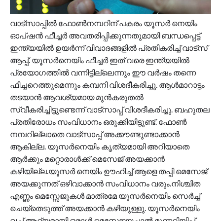
വാട്സാപ്പിൽ ഫോൺനമ്പറിന് പകരം യൂസർ നെയിം
ഓപ്ഷൻ ഫീച്ചർ അവതരിപ്പിക്കുന്നതുമായി ബന്ധപ്പെട്ട്
ഇന്ത്യയിൽ ഉയർന്ന് വിവാദങ്ങളിൽ പ്രതികരിച്ച് വാട്സ്
ആപ്പ്. യൂസർനെയിം ഫീച്ചർ ഇത് വരെ ഇന്ത്യയിൽ
പ്രയോഗത്തിൽ വന്നിട്ടില്ലെന്നും ഈ വർഷം തന്നെ
ഫീച്ചറെത്തുമെന്നും കമ്പനി വിശദീകരിച്ചു. ആൾമാറാട്ടം
തടയാൻ ആവശ്യമായ മുൻകരുതൽ
സ്വീകരിച്ചിട്ടുണ്ടെന്ന് വാട്സാപ്പ് വിശദീകരിച്ചു. ബഹുതല
പ്രതിരോധം സംവിധാനം ഒരുക്കിയിട്ടുണ്ട്. ഫോൺ
നമ്പറില്ലാതെ വാട്സാപ്പ് അക്കൗണ്ടുണ്ടാക്കാൻ
ആകില്ല. യൂസർനെയിം കൃത്യമായി അറിയാതെ
ആർക്കും മറ്റൊരാൾക്ക് മെസേജ് അയക്കാൻ
കഴിയില്ല.യൂസർ നെയിം ഊഹിച്ച് ആളെ തപ്പി മെസേജ്
അയക്കുന്നത് ഒഴിവാക്കാൻ സംവിധാനം വരും.നിശ്ചിത
എണ്ണം മെസ്സേജുകൾ മാത്രമേ യൂസർനെയിം സെർച്ച്
ചെയ്തെടുത്ത് അയക്കാൻ കഴിയുള്ളു. യൂസർനെയിം
വച്ച് ആദ്യമായി ഒരാൾ മെസേജയച്ചാൽ മുന്നറിയിപ്പ്