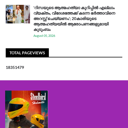
'റിസയുടെ ആത്മഹത്യാ കുറിപ്പിൽ എല്ലാം
വ്യക്തം, വിദേശത്തേക്ക് കടന്ന ഭർത്താവിനെ
അറസ്റ്റ് ചെയ്യണം'; 20കാരിയുടെ
ആത്മഹത്യയിൽ ആരോപണങ്ങളുമായി
കുടുംബം
August 05, 2026
TOTAL PAGEVIEWS
1
8
3
5
1
4
7
9