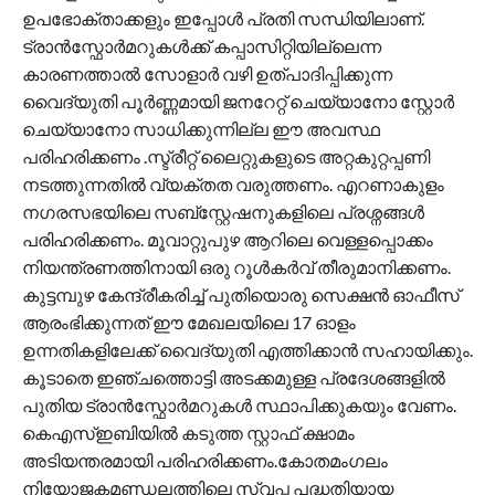
ഉപഭോക്താക്കളും ഇപ്പോൾ പ്രതി സന്ധിയിലാണ്.
ട്രാൻസ്ഫോർമറുകൾക്ക് കപ്പാസിറ്റിയില്ലെന്ന
കാരണത്താൽ സോളാർ വഴി ഉത്പാദിപ്പിക്കുന്ന
വൈദ്യുതി പൂർണ്ണമായി ജനറേറ്റ് ചെയ്യാനോ സ്റ്റോർ
ചെയ്യാനോ സാധിക്കുന്നില്ല ഈ അവസ്ഥ
പരിഹരിക്കണം .സ്ട്രീറ്റ് ലൈറ്റുകളുടെ അറ്റകുറ്റപ്പണി
നടത്തുന്നതിൽ വ്യക്തത വരുത്തണം. എറണാകുളം
നഗരസഭയിലെ സബ്സ്റ്റേഷനുകളിലെ പ്രശ്നങ്ങൾ
പരിഹരിക്കണം. മൂവാറ്റുപുഴ ആറിലെ വെള്ളപ്പൊക്കം
നിയന്ത്രണത്തിനായി ഒരു റൂൾകർവ് തീരുമാനിക്കണം.
കുട്ടമ്പുഴ കേന്ദ്രീകരിച്ച് പുതിയൊരു സെക്ഷൻ ഓഫീസ്
ആരംഭിക്കുന്നത് ഈ മേഖലയിലെ 17 ഓളം
ഉന്നതികളിലേക്ക് വൈദ്യുതി എത്തിക്കാൻ സഹായിക്കും.
കൂടാതെ ഇഞ്ചത്തൊട്ടി അടക്കമുള്ള പ്രദേശങ്ങളിൽ
പുതിയ ട്രാൻസ്ഫോർമറുകൾ സ്ഥാപിക്കുകയും വേണം.
കെഎസ്ഇബിയിൽ കടുത്ത സ്റ്റാഫ് ക്ഷാമം
അടിയന്തരമായി പരിഹരിക്കണം.കോതമംഗലം
നിയോജകമണ്ഡലത്തിലെ സ്വപ്ന പദ്ധതിയായ