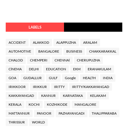
LABELS
ACCIDENT
ALAKKOD
ALAPPUZHA
ARALAM
AUTOMOTIVE
BANGALORE
BUSINESS
CHAKKARAKKAL
CHALOD
CHEMPERI
CHENNAl
CHERUPUZHA
ClNEMA
DELHI
EDUCATION
EKM
ERANAKULAM
GOA
GUDALLUR
GULF
Google
HEALTH
INDIA
IRIKKOOR
IRIKKUR
IRITTY
IRITTY/KAKKAYANGAD
KAKKAYANGAD
KANNUR
KARNATAKA
KELAKAM
KERALA
KOCHI
KOZHIKODE
MANGALORE
MATTANNUR
PANOOR
PAZHAYANGADI
THALIPPARABA
THRISSUR
WORLD