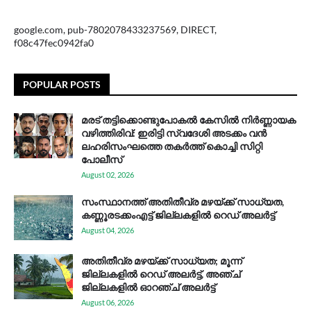
google.com, pub-7802078433237569, DIRECT,
f08c47fec0942fa0
POPULAR POSTS
മരട് തട്ടിക്കൊണ്ടുപോകൽ കേസിൽ നിർണ്ണായക
വഴിത്തിരിവ്: ഇരിട്ടി സ്വദേശി അടക്കം വൻ
ലഹരിസംഘത്തെ തകർത്ത് കൊച്ചി സിറ്റി
പോലീസ്
August 02, 2026
സം​സ്ഥാ​ന​ത്ത് അ​തി​തീ​വ്ര മ​ഴ​യ്ക്ക് സാ​ധ്യ​ത,
കണ്ണൂരടക്കംഎ​ട്ട് ജി​ല്ല​ക​ളി​ൽ റെ​ഡ് അ​ലർ​ട്ട്
August 04, 2026
അതിതീവ്ര മഴയ്ക്ക് സാധ്യത; മൂന്ന്
ജില്ലകളിൽ റെഡ് അലർട്ട്, അഞ്ച്
ജില്ലകളിൽ ഓറഞ്ച് അലർട്ട്
August 06, 2026