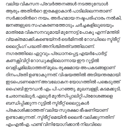
വലിയ വികസന പ്രവർത്തനങ്ങൾ നടത്തുമ്പോൾ
ആരും അതിന്‍റെ ഇരകളാകാൻ പാടില്ലെന്നതാണ്
സർക്കാരിന്‍റെ നയം. അർഹമായ നഷ്ടപരിഹാരം നൽകി,
ജനങ്ങളുടെ സഹകരണത്തോടും ചർച്ചകളിലൂടെയും
മാത്രമേ വികസനവുമായി മുന്നോട്ട് പോകൂ എന്ന് മന്ത്രി
വ്യക്തമാക്കി.കണ്ടെയ്നർ ടെർമിനൽ റോഡിലെ സ്ട്രീറ്റ്
ലൈറ്റിംഗ് പദ്ധതി അനിശ്ചിതത്വത്തിലാണ്.
നഗരത്തിലെ ഏറ്റവും പ്രധാനപ്പെട്ട എയർപോർട്ട്
കണക്റ്റിവിറ്റി റോഡുകളിലൊന്നായ ഈ റൂട്ടിൽ
വെളിച്ചമില്ലാത്തത് മൂലം രൂക്ഷമായ അപകടങ്ങളാണ്
ദിനംപ്രതി ഉണ്ടാകുന്നത്. വിഷയത്തിൽ അടിയന്തരമായി
ഇടപെടണമെന്ന് അവലോകന യോഗത്തിൽ പങ്കെടുത്ത്
ഹൈബി ഈഡൻ എം പി പറഞ്ഞു. മൂലമ്പള്ളി, കടമക്കുടി,
ചേരാനല്ലൂർ, ഏലൂർ മുൻസിപ്പാലിറ്റി പ്രദേശങ്ങളെ
ബന്ധിപ്പിക്കുന്ന റൂട്ടിൽ സ്ട്രീറ്റ് ലൈറ്റുകൾ
പ്രകാശിക്കാത്തത് വലിയ സുരക്ഷാ ഭീഷണിയാണ്
ഉണ്ടാക്കുന്നത് . സ്ട്രീറ്റ് മെയിൻ ലൈൻ വലിക്കുന്നതിന്
എംഎൽഎ. ഫണ്ട് വിനിയോഗിക്കാൻ നിലവിലെ