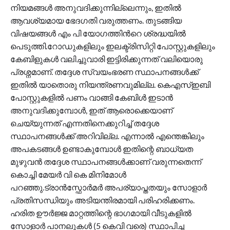
നിയമങ്ങൾ അനുവദിക്കുന്നില്ലെന്നും, ഇതിൽ
ആവശ്യമായ ഭേദഗതി വരുത്തണം. തുടങ്ങിയ
വിഷയങ്ങൾ എം പി യോഗത്തിന്‍റെ ശ്രദ്ധയിൽ
പെടുത്തി.റോഡുകളിലും ഇലക്ട്രിസിറ്റി പോസ്റ്റുകളിലും
കേബിളുകൾ വലിച്ചുവാരി ഇട്ടിരിക്കുന്നത് വലിയൊരു
പ്രശ്നമാണ്. തദ്ദേശ സ്വയംഭരണ സ്ഥാപനങ്ങൾക്ക്
ഇതിൽ യാതൊരു നിയന്ത്രണവുമില്ല. കെഎസ്ഇബി
പോസ്റ്റുകളിൽ പണം വാങ്ങി കേബിൾ ഇടാൻ
അനുവദിക്കുമ്പോൾ, ഇത് ആരൊക്കെയാണ്
ചെയ്യുന്നത് എന്നതിനെക്കുറിച്ച് തദ്ദേശ
സ്ഥാപനങ്ങൾക്ക് അറിവില്ല. എന്നാൽ എന്തെങ്കിലും
അപകടങ്ങൾ ഉണ്ടാകുമ്പോൾ ഇതിന്റെ ബാധ്യത
മുഴുവൻ തദ്ദേശ സ്ഥാപനങ്ങൾക്കാണ് വരുന്നതെന്ന്
കൊച്ചി മേയർ വി കെ മിനിമോൾ
പറഞ്ഞു.ട്രാൻസ്ഫോർമർ അപര്യാപ്തതയും സോളാർ
പ്രതിസന്ധിയും അടിയന്തിരമായി പരിഹരിക്കണം.
ഹരിത ഊർജ്ജ മാറ്റത്തിന്റെ ഭാഗമായി വീടുകളിൽ
സോളാർ പാനലുകൾ (5 കെവി വരെ) സ്ഥാപിച്ച