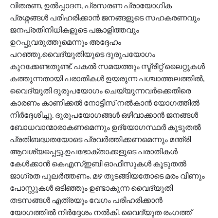
വിതരണ, ഉൽപ്പാദന, പ്രസരണ പ്രായോഗിക
പ്രശ്നങ്ങൾ പരിഹരിക്കാൻ ജനങ്ങളുടെ സഹകരണവും
ജനപ്രതിനിധികളുടെ പങ്കാളിത്തവും
ഉറപ്പുവരുത്തുമെന്നും അദ്ദേഹം
പറഞ്ഞു.വൈദ്യുതിയുടെ ദുരുപയോഗം
കുറക്കേണ്ടതുണ്ട്. പകൽ സമയത്തും സ്ട്രീറ്റ് ലൈറ്റുകൾ
കത്തുന്നതായി പരാതികൾ ഉയരുന്ന പശ്ചാത്തലത്തിൽ,
വൈദ്യുതി ദുരുപയോഗം ചെയ്യുന്നവർക്കെതിരെ
കാരണം കാണിക്കൽ നോട്ടീസ് നൽകാൻ യോഗത്തിൽ
നിർദ്ദേശിച്ചു. ദുരുപയോഗങ്ങൾ ഒഴിവാക്കാൻ ജനങ്ങൾ
ബോധവാന്മാരാകണമെന്നും ഉദ്യോഗസ്ഥർ കൂടുതൽ
പ്രതിബദ്ധതയോടെ പ്രവർത്തിക്കണമെന്നും മന്ത്രി
ആവശ്യപ്പെട്ടു.ഉപഭോക്താക്കളുടെ പരാതികൾ
കേൾക്കാൻ കെഎസ്ഇബി ഓഫീസുകൾ കൂടുതൽ
ജാഗ്രത പുലർത്തണം. മഴ തുടങ്ങിയതോടെ മരം വീണും
പോസ്റ്റുകൾ ഒടിഞ്ഞും ഉണ്ടാകുന്ന വൈദ്യുതി
തടസങ്ങൾ എത്രയും വേഗം പരിഹരിക്കാൻ
യോഗത്തിൽ നിർദ്ദേശം നൽകി. വൈദ്യുത രംഗത്ത്