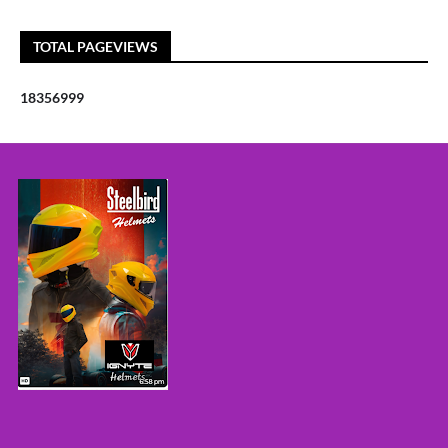
TOTAL PAGEVIEWS
1
8
3
5
6
9
9
9