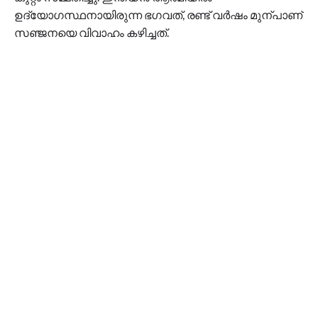
ഉദ്യോഗസ്ഥനായിരുന്ന ഭഗവത്, രണ്ട് വർഷം മുന്പാണ്
സഞ്ജനയെ വിവാഹം കഴിച്ചത്.