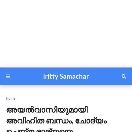
Iritty Samachar
Home
അയൽവാസിയുമായി
അവിഹിത ബന്ധം, ചോദ്യം
ചെയ്ത ഭാര്യയെ