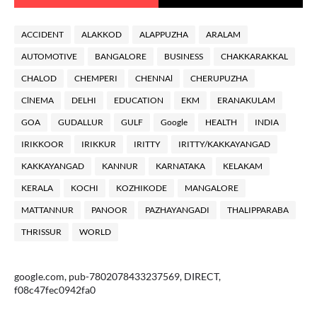
ACCIDENT
ALAKKOD
ALAPPUZHA
ARALAM
AUTOMOTIVE
BANGALORE
BUSINESS
CHAKKARAKKAL
CHALOD
CHEMPERI
CHENNAl
CHERUPUZHA
ClNEMA
DELHI
EDUCATION
EKM
ERANAKULAM
GOA
GUDALLUR
GULF
Google
HEALTH
INDIA
IRIKKOOR
IRIKKUR
IRITTY
IRITTY/KAKKAYANGAD
KAKKAYANGAD
KANNUR
KARNATAKA
KELAKAM
KERALA
KOCHI
KOZHIKODE
MANGALORE
MATTANNUR
PANOOR
PAZHAYANGADI
THALIPPARABA
THRISSUR
WORLD
google.com, pub-7802078433237569, DIRECT,
f08c47fec0942fa0