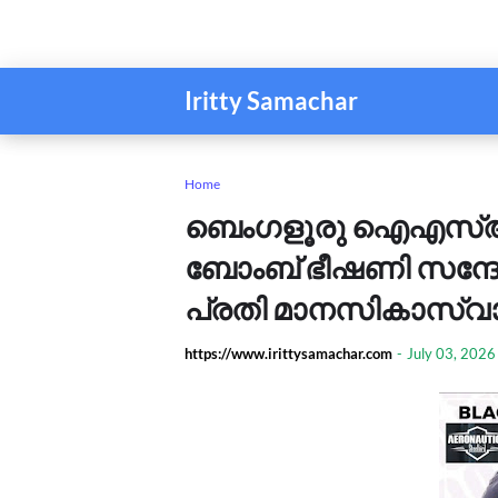
Iritty Samachar
Home
ബെം​ഗളൂരു ഐഎസ്ആ
ബോംബ് ഭീഷണി സന്ദേ
പ്രതി മാനസികാസ്വാ
https://www.irittysamachar.com
-
July 03, 2026