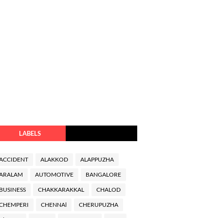
LABELS
ACCIDENT
ALAKKOD
ALAPPUZHA
ARALAM
AUTOMOTIVE
BANGALORE
BUSINESS
CHAKKARAKKAL
CHALOD
CHEMPERI
CHENNAl
CHERUPUZHA