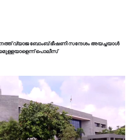
ത് വ്യാജ ബോംബ് ഭീഷണി സന്ദേശം അയച്ചയാൾ
യമുള്ളയാളെന്ന് പൊലീസ്