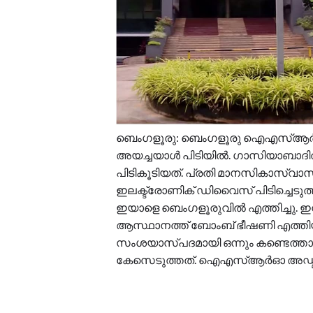
ബെം​ഗളൂരു: ബെം​ഗളൂരു ഐഎസ്ആർ
അയച്ചയാൾ പിടിയിൽ. ഗാസിയാബാദിൽ
പിടികൂടിയത്. പ്രതി മാനസികാസ്വാസ്
ഇലക്ട്രോണിക് ഡിവൈസ് പിടിച്ചെടുത
ഇയാളെ ബെംഗളൂരുവിൽ എത്തിച്ചു.
ആസ്ഥാനത്ത് ബോംബ് ഭീഷണി എത്തിയി
സംശയാസ്പദമായി ഒന്നും കണ്ടെത്താ
കേസെടുത്തത്. ഐഎസ്ആർഓ അഡ്മിനിസ