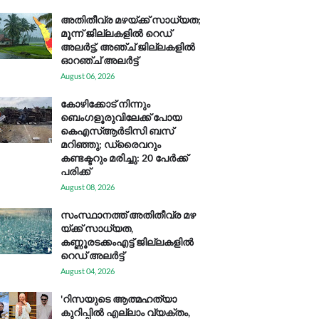
അതിതീവ്ര മഴയ്ക്ക് സാധ്യത;
മൂന്ന് ജില്ലകളിൽ റെഡ്
അലർട്ട്, അഞ്ച് ജില്ലകളിൽ
ഓറഞ്ച് അലർട്ട്
August 06, 2026
കോഴിക്കോട് നിന്നും
ബെംഗളൂരുവിലേക്ക് പോയ
കെഎസ്ആര്‍ടിസി ബസ്
മറിഞ്ഞു; ഡ്രൈവറും
കണ്ടക്ടറും മരിച്ചു: 20 പേര്‍ക്ക്
പരിക്ക്
August 08, 2026
സം​സ്ഥാ​ന​ത്ത് അ​തി​തീ​വ്ര മ​ഴ​
യ്ക്ക് സാ​ധ്യ​ത,
കണ്ണൂരടക്കംഎ​ട്ട് ജി​ല്ല​ക​ളി​ൽ
റെ​ഡ് അ​ലർ​ട്ട്
August 04, 2026
'റിസയുടെ ആത്മഹത്യാ
കുറിപ്പിൽ എല്ലാം വ്യക്തം,