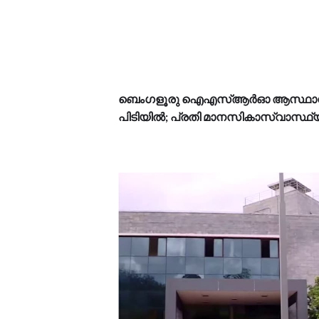
ബെം​ഗളൂരു ഐഎസ്ആർഓ ആസ്ഥാനത്
പിടിയിൽ; പ്രതി മാനസികാസ്വാസ്ഥ്