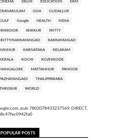
ClNEMA
DELHI
EDUCATION
EKM
ERANAKULAM
GOA
GUDALLUR
GULF
Google
HEALTH
INDIA
IRIKKOOR
IRIKKUR
IRITTY
IRITTY/KAKKAYANGAD
KAKKAYANGAD
KANNUR
KARNATAKA
KELAKAM
KERALA
KOCHI
KOZHIKODE
MANGALORE
MATTANNUR
PANOOR
PAZHAYANGADI
THALIPPARABA
THRISSUR
WORLD
oogle.com, pub-7802078433237569, DIRECT,
08c47fec0942fa0
POPULAR POSTS