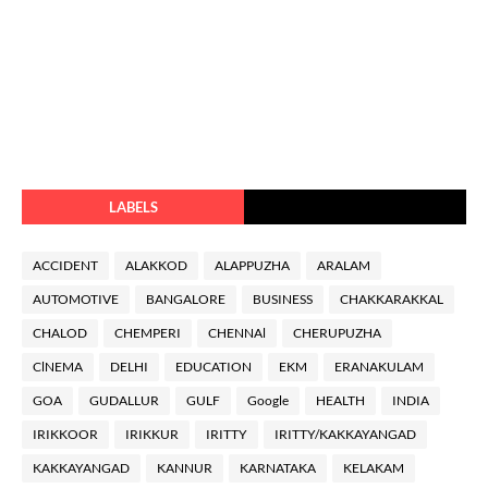
LABELS
ACCIDENT
ALAKKOD
ALAPPUZHA
ARALAM
AUTOMOTIVE
BANGALORE
BUSINESS
CHAKKARAKKAL
CHALOD
CHEMPERI
CHENNAl
CHERUPUZHA
ClNEMA
DELHI
EDUCATION
EKM
ERANAKULAM
GOA
GUDALLUR
GULF
Google
HEALTH
INDIA
IRIKKOOR
IRIKKUR
IRITTY
IRITTY/KAKKAYANGAD
KAKKAYANGAD
KANNUR
KARNATAKA
KELAKAM