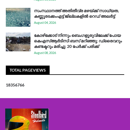
സം​സ്ഥാ​ന​ത്ത് അ​തി​തീ​വ്ര മ​ഴ​യ്ക്ക് സാ​ധ്യ​ത,
കണ്ണൂരടക്കംഎ​ട്ട് ജി​ല്ല​ക​ളി​ൽ റെ​ഡ് അ​ലർ​ട്ട്
August 04, 2026
കോഴിക്കോട് നിന്നും ബെംഗളൂരുവിലേക്ക് പോയ
കെഎസ്ആര്‍ടിസി ബസ് മറിഞ്ഞു; ഡ്രൈവറും
കണ്ടക്ടറും മരിച്ചു: 20 പേര്‍ക്ക് പരിക്ക്
August 08, 2026
TOTAL PAGEVIEWS
1
8
3
5
6
7
6
6