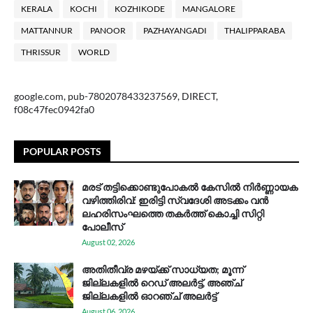
KERALA
KOCHI
KOZHIKODE
MANGALORE
MATTANNUR
PANOOR
PAZHAYANGADI
THALIPPARABA
THRISSUR
WORLD
google.com, pub-7802078433237569, DIRECT,
f08c47fec0942fa0
POPULAR POSTS
മരട് തട്ടിക്കൊണ്ടുപോകൽ കേസിൽ നിർണ്ണായക
വഴിത്തിരിവ്: ഇരിട്ടി സ്വദേശി അടക്കം വൻ
ലഹരിസംഘത്തെ തകർത്ത് കൊച്ചി സിറ്റി
പോലീസ്
August 02, 2026
അതിതീവ്ര മഴയ്ക്ക് സാധ്യത; മൂന്ന്
ജില്ലകളിൽ റെഡ് അലർട്ട്, അഞ്ച്
ജില്ലകളിൽ ഓറഞ്ച് അലർട്ട്
August 06, 2026