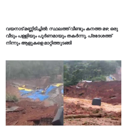
വയനാട് മണ്ണിടിച്ചിൽ: സ്ഥലത്ത് വീണ്ടും കനത്ത മഴ; ഒരു
വീടും പള്ളിയും പൂർണമായും തകർന്നു, പ്രദേശത്ത്
നിന്നും ആളുകളെ മാറ്റിത്തുടങ്ങി