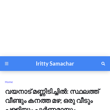
Iritty Samachar
Home
വയനാട് മണ്ണിടിച്ചിൽ: സ്ഥലത്ത്
വീണ്ടും കനത്ത മഴ; ഒരു വീടും
പള്ളിയും പൂർണമായും