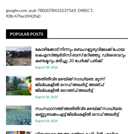
google.com, pub-7802078433237569, DIRECT,
f08c47fec0942fa0
POPULAR POSTS
കോഴിക്കോട് നിന്നും ബെംഗളൂരുവിലേക്ക് പോയ
കെഎസ്ആര്‍ടിസി ബസ് മറിഞ്ഞു; ഡ്രൈവറും
കണ്ടക്ടറും മരിച്ചു: 20 പേര്‍ക്ക് പരിക്ക്
August 08, 2026
അതിതീവ്ര മഴയ്ക്ക് സാധ്യത; മൂന്ന്
ജില്ലകളിൽ റെഡ് അലർട്ട്, അഞ്ച്
ജില്ലകളിൽ ഓറഞ്ച് അലർട്ട്
August 06, 2026
സം​സ്ഥാ​ന​ത്ത് അ​തി​തീ​വ്ര മ​ഴ​യ്ക്ക് സാ​ധ്യ​ത,
കണ്ണൂരടക്കംഎ​ട്ട് ജി​ല്ല​ക​ളി​ൽ റെ​ഡ് അ​ലർ​ട്ട്
August 04, 2026
'റിസയുടെ ആത്മഹത്യാ കുറിപ്പിൽ എല്ലാം