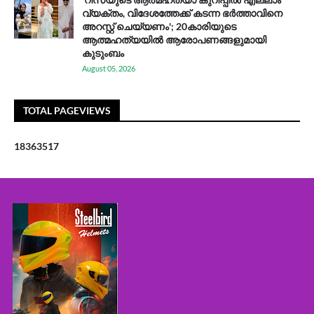
വ്യക്തം, വിദേശത്തേക്ക് കടന്ന ഭർത്താവിനെ
അറസ്റ്റ് ചെയ്യണം'; 20കാരിയുടെ
ആത്മഹത്യയിൽ ആരോപണങ്ങളുമായി
കുടുംബം
August 05, 2026
TOTAL PAGEVIEWS
1
8
3
6
3
5
1
7