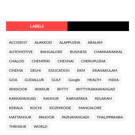
LABELS
ACCIDENT
ALAKKOD
ALAPPUZHA
ARALAM
AUTOMOTIVE
BANGALORE
BUSINESS
CHAKKARAKKAL
CHALOD
CHEMPERI
CHENNAl
CHERUPUZHA
ClNEMA
DELHI
EDUCATION
EKM
ERANAKULAM
GOA
GUDALLUR
GULF
Google
HEALTH
INDIA
IRIKKOOR
IRIKKUR
IRITTY
IRITTY/KAKKAYANGAD
KAKKAYANGAD
KANNUR
KARNATAKA
KELAKAM
KERALA
KOCHI
KOZHIKODE
MANGALORE
MATTANNUR
PANOOR
PAZHAYANGADI
THALIPPARABA
THRISSUR
WORLD