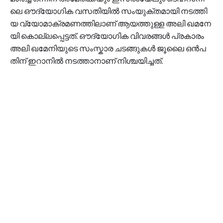
ലെ ഔ​ദ്യോ​ഗി​ക വ​സ​തി​യി​ൽ സം​യു​ക്ത​മാ​യി ന​ട​ത്തി​
യ വ്യോ​മാ​ക്ര​മ​ണ​ത്തി​ലാ​ണ് ആ​യ​ത്തു​ള്ള അ​ലി ഖ​മ​നേ​
യി കൊ​ല്ല​പ്പെ​ട്ട​ത്. ഔ​ദ്യോ​ഗി​ക വി​വ​ര​ങ്ങ​ൾ പ്ര​കാ​രം
അ​ലി ഖ​മേ​നി​യു​ടെ സം​സ്കാ​ര ച​ട​ങ്ങു​ക​ൾ ജൂ​ലൈ ഒ​ൻ​പ​
തി​ന് ഇ​റാ​നി​ൽ ന​ട​ത്താ​നാ​ണ് നി​ശ്ച​യി​ച്ച​ത്.