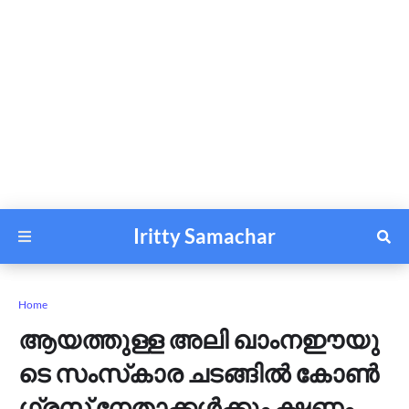
Iritty Samachar
Home
ആ​യ​ത്തു​ള്ള അ​ലി ഖാംനഈയു​
ടെ സം​സ്‌​കാ​ര ച​ട​ങ്ങി​ൽ കോ​ൺ​
ഗ്ര​സ് നേ​താ​ക്ക​ൾ​ക്കും ക്ഷ​ണം