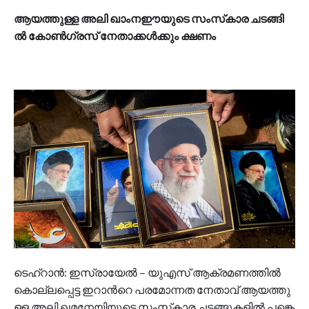
ആ​യ​ത്തു​ള്ള അ​ലി ഖാംനഈയു​ടെ സം​സ്‌​കാ​ര ച​ട​ങ്ങി​
ൽ കോ​ൺ​ഗ്ര​സ് നേ​താ​ക്ക​ൾ​ക്കും ക്ഷ​ണം
ടെ​ഹ്റാ​ൻ: ഇ​സ്രാ​യേ​ൽ – യു​എ​സ് ആ​ക്ര​മ​ണ​ത്തി​ൽ
കൊ​ല്ല​പ്പെ​ട്ട ഇ​റാ​ന്‍റെ പ​ര​മോ​ന്ന​ത നേ​താ​വ് ആ​യ​ത്തു​
ള്ള അ​ലി ഖ​മ​നേ​യി​യു​ടെ സം​സ്‌​കാ​ര ച​ട​ങ്ങു​ക​ളി​ൽ പ​ങ്കെ​