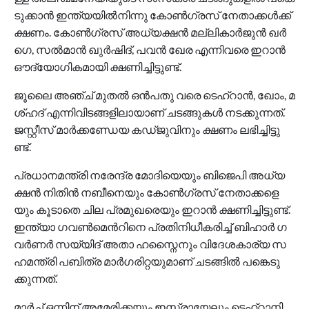
ടു​ക്കാ​ൻ ഇ​ന്ത്യ​യി​ൽ​നി​ന്നു കോ​ൺ​ഗ്ര​സ് നേ​താ​ക്ക​ൾ​ക്ക്
ക്ഷ​ണം. കോ​ൺ​ഗ്ര​സ് അ​ധ്യ​ക്ഷ​ൻ മ​ല്ലി​കാ​ർ​ജു​ൻ ഖ​ർ​
ഗെ, സ​ൽ​മാ​ൻ ഖു​ർ​ഷി​ദ്, പ​വ​ൻ ഖേ​ര എ​ന്നി​വ​രെ ഇ​റാ​ൻ
ഔ​ദ്യോ​ഗി​ക​മാ​യി ക്ഷ​ണി​ച്ചി​ട്ടു​ണ്ട്.
ജൂ​ലൈ അ​ഞ്ച് മു​ത​ൽ ഒ​ൻ​പ​തു വ​രെ ടെ​ഹ്റാ​ൻ, ഖോം, ​മ​
ശ്ഹ​ദ് എ​ന്നി​വി​ട​ങ്ങ​ളി​ലാ​യാ​ണ് ച​ട​ങ്ങു​ക​ൾ ന​ട​ക്കു​ന്ന​ത്.
ജ​സ്റ്റീ​സ് മാ​ർ​ക്ക​ണ്ഡേ​യ ക​ഡ്ജു​വി​നും ക്ഷ​ണം ല​ഭി​ച്ചി​ട്ടു​
ണ്ട്.
പ്ര​ധാ​ന​മ​ന്ത്രി ന​രേ​ന്ദ്ര മോ​ദി​യെ​യും ബി​ജെ​പി അ​ധ്യ​
ക്ഷ​ൻ നി​തി​ൻ ന​ബീ​നെ​യും കോ​ൺ​ഗ്ര​സ് നേ​താ​ക്ക​ളെ​
യും കൂ​ടാ​തെ ചി​ല പ്ര​മു​ഖ​രെ​യും ഇ​റാ​ൻ ക്ഷ​ണി​ച്ചി​ട്ടു​ണ്ട്.
ഇ​ന്ത്യാ ഗ​വ​ൺ​മെ​ന്‍റി​നെ പ്ര​തി​നി​ധീ​ക​രി​ച്ച് ബി​ഹാ​ർ ഗ​
വ​ർ​ണ​ർ സ​യ്യി​ദ് അ​താ ഹ​സ്നൈ​നും വി​ദേ​ശ​കാ​ര്യ സ​
ഹ​മ​ന്ത്രി പ​ബി​ത്ര മാ​ർ​ഗ​രി​റ്റ​യു​മാ​ണ് ച​ട​ങ്ങി​ൽ പ​ങ്കെ​ടു​
ക്കു​ന്ന​ത്.
മാ​ർ​ച്ച് ഒ​ന്നി​ന് അ​മേ​രി​ക്ക​യും ഇ​സ്രാ​യേ​ലും ടെ​ഹ്‌​റാ​നി​