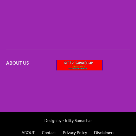
ABOUT US
Design by -
Iritty Samachar
ABOUT
Contact
Privacy Policy
Disclaimers