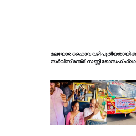
മലയോര ഹൈവേ വഴി പുതിയതായി അന
സർവീസ് മന്ത്രി സണ്ണി ജോസഫ് ഫ്ലാ