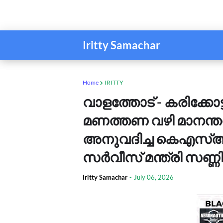
Iritty Samachar
Home
IRITTY
വാളത്തോട് - കരിക്കോട്ട
മണത്തണ വഴി മാനന്ത
അനുവദിച്ച കെഎസ്ആ
സർവീസ് മന്ത്രി സണ്
Iritty Samachar
-
July 06, 2026