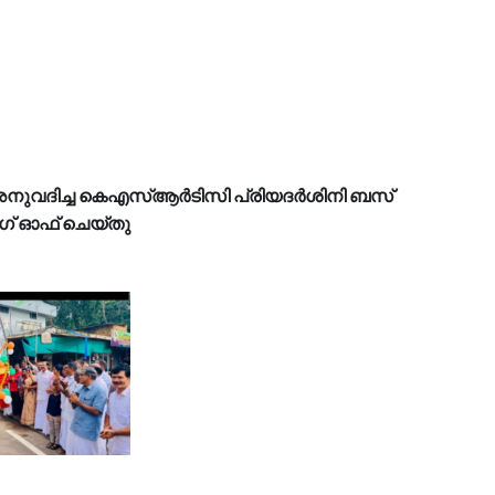
ുവദിച്ച കെഎസ്ആർടിസി പ്രിയദർശിനി ബസ്
ഗ് ഓഫ് ചെയ്തു