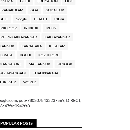
ClNEMA
DELHI
EDUCATION
EKM
ERANAKULAM
GOA
GUDALLUR
GULF
Google
HEALTH
INDIA
IRIKKOOR
IRIKKUR
IRITTY
IRITTY/KAKKAYANGAD
KAKKAYANGAD
KANNUR
KARNATAKA
KELAKAM
KERALA
KOCHI
KOZHIKODE
MANGALORE
MATTANNUR
PANOOR
PAZHAYANGADI
THALIPPARABA
THRISSUR
WORLD
oogle.com, pub-7802078433237569, DIRECT,
08c47fec0942fa0
POPULAR POSTS