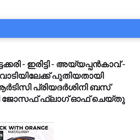
ക്കരി - ഇരിട്ടി - അയ്യപ്പൻകാവ് -
വാടിയിലേക്ക് പുതിയതായി
ർടിസി പ്രിയദർശിനി ബസ്
ണി ജോസഫ് ഫ്ലാഗ് ഓഫ് ചെയ്തു