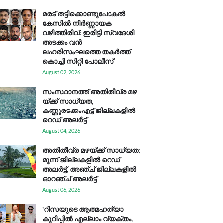
മരട് തട്ടിക്കൊണ്ടുപോകൽ
കേസിൽ നിർണ്ണായക
വഴിത്തിരിവ്: ഇരിട്ടി സ്വദേശി
അടക്കം വൻ
ലഹരിസംഘത്തെ തകർത്ത്
കൊച്ചി സിറ്റി പോലീസ്
August 02, 2026
സം​സ്ഥാ​ന​ത്ത് അ​തി​തീ​വ്ര മ​ഴ​
യ്ക്ക് സാ​ധ്യ​ത,
കണ്ണൂരടക്കംഎ​ട്ട് ജി​ല്ല​ക​ളി​ൽ
റെ​ഡ് അ​ലർ​ട്ട്
August 04, 2026
അതിതീവ്ര മഴയ്ക്ക് സാധ്യത;
മൂന്ന് ജില്ലകളിൽ റെഡ്
അലർട്ട്, അഞ്ച് ജില്ലകളിൽ
ഓറഞ്ച് അലർട്ട്
August 06, 2026
'റിസയുടെ ആത്മഹത്യാ
കുറിപ്പിൽ എല്ലാം വ്യക്തം,