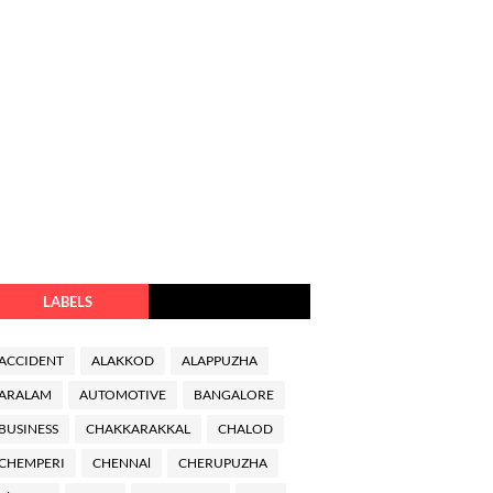
LABELS
ACCIDENT
ALAKKOD
ALAPPUZHA
ARALAM
AUTOMOTIVE
BANGALORE
BUSINESS
CHAKKARAKKAL
CHALOD
CHEMPERI
CHENNAl
CHERUPUZHA