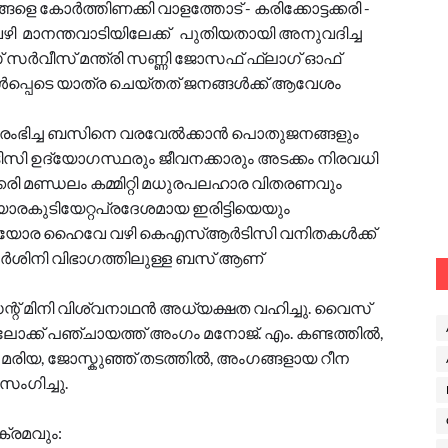
െ കോർത്തിണക്കി വാളത്തോട് - കരിക്കോട്ടക്കരി -
വഴി മാനന്തവാടിയിലേക്ക് പുതിയതായി അനുവദിച്ച
ർവീസ് മന്ത്രി സണ്ണി ജോസഫ് ഫ്ലാഗ് ഓഫ്
ൾപ്പെടെ യാത്ര ചെയ്തത് ജനങ്ങൾക്ക് ആവേശം
ഭിച്ച ബസിനെ വരവേൽക്കാൻ പൊതുജനങ്ങളും
 ഉദ്യോഗസ്ഥരും ജീവനക്കാരും അടക്കം നിരവധി
്കരി മണ്ഡലം കമ്മിറ്റി മധുരപലഹാര വിതരണവും
ോരകുടിയേറ്റപ്രദേശമായ ഇരിട്ടിയെയും
് മലയോര ഹൈവേ വഴി കെഎസ്ആർടിസി വനിതകൾക്ക്
ദർശിനി വിഭാഗത്തിലുള്ള ബസ് ആണ്
റ്‌ മിനി വിശ്വനാഥൻ അധ്യക്ഷത വഹിച്ചു. വൈസ്
ബ്ലോക്ക്‌ പഞ്ചായത്ത് അംഗം മനോജ്‌. എം. കണ്ടത്തിൽ,
 മരിയ, ജോസ്കുഞ്ഞ് തടത്തിൽ, അംഗങ്ങളായ റീന
ംഗിച്ചു.
്രമവും: