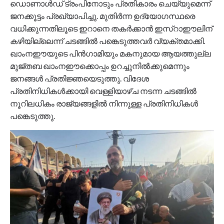
ഡൊണാൾഡ് ട്രംപിനോടും പ്രതികാരം ചെയ്യുമെന്ന്
ജനക്കൂട്ടം പ്രഖ്യാപിച്ചു. മുതിർന്ന ഉദ്യോഗസ്ഥരെ
വധിക്കുന്നതിലൂടെ ഇറാനെ തകർക്കാൻ ഇസ്റാഈലിന്
കഴിയില്ലെന്ന് ചടങ്ങിൽ പങ്കെടുത്തവർ വ്യക്തമാക്കി.
ഖാംനഈയുടെ പിൻഗാമിയും മകനുമായ ആയത്തുല്ല
മുജ്തബ ഖാംനഈക്കൊപ്പം ഉറച്ചുനിൽക്കുമെന്നും
ജനങ്ങൾ പ്രതിജ്ഞയെടുത്തു. വിദേശ
പ്രതിനിധികൾക്കായി വെള്ളിയാഴ്ച നടന്ന ചടങ്ങിൽ
നൂറിലധികം രാജ്യങ്ങളിൽ നിന്നുള്ള പ്രതിനിധികൾ
പങ്കെടുത്തു.