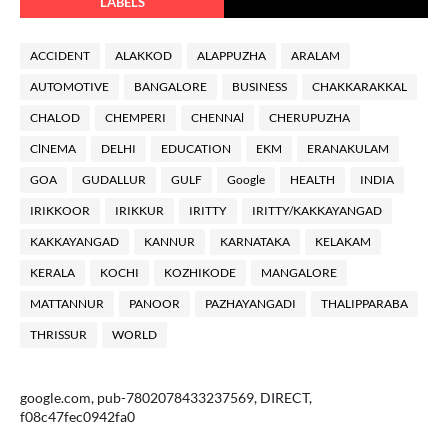
LABELS
ACCIDENT
ALAKKOD
ALAPPUZHA
ARALAM
AUTOMOTIVE
BANGALORE
BUSINESS
CHAKKARAKKAL
CHALOD
CHEMPERI
CHENNAl
CHERUPUZHA
ClNEMA
DELHI
EDUCATION
EKM
ERANAKULAM
GOA
GUDALLUR
GULF
Google
HEALTH
INDIA
IRIKKOOR
IRIKKUR
IRITTY
IRITTY/KAKKAYANGAD
KAKKAYANGAD
KANNUR
KARNATAKA
KELAKAM
KERALA
KOCHI
KOZHIKODE
MANGALORE
MATTANNUR
PANOOR
PAZHAYANGADI
THALIPPARABA
THRISSUR
WORLD
google.com, pub-7802078433237569, DIRECT,
f08c47fec0942fa0