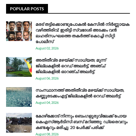
POPULAR POSTS
മരട് തട്ടിക്കൊണ്ടുപോകൽ കേസിൽ നിർണ്ണായക
വഴിത്തിരിവ്: ഇരിട്ടി സ്വദേശി അടക്കം വൻ
ലഹരിസംഘത്തെ തകർത്ത് കൊച്ചി സിറ്റി
പോലീസ്
August 02, 2026
അതിതീവ്ര മഴയ്ക്ക് സാധ്യത; മൂന്ന്
ജില്ലകളിൽ റെഡ് അലർട്ട്, അഞ്ച്
ജില്ലകളിൽ ഓറഞ്ച് അലർട്ട്
August 06, 2026
സം​സ്ഥാ​ന​ത്ത് അ​തി​തീ​വ്ര മ​ഴ​യ്ക്ക് സാ​ധ്യ​ത,
കണ്ണൂരടക്കംഎ​ട്ട് ജി​ല്ല​ക​ളി​ൽ റെ​ഡ് അ​ലർ​ട്ട്
August 04, 2026
കോഴിക്കോട് നിന്നും ബെംഗളൂരുവിലേക്ക് പോയ
കെഎസ്ആര്‍ടിസി ബസ് മറിഞ്ഞു; ഡ്രൈവറും
കണ്ടക്ടറും മരിച്ചു: 20 പേര്‍ക്ക് പരിക്ക്
August 08, 2026