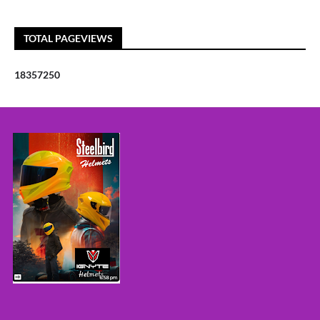
TOTAL PAGEVIEWS
1
8
3
5
7
2
5
0