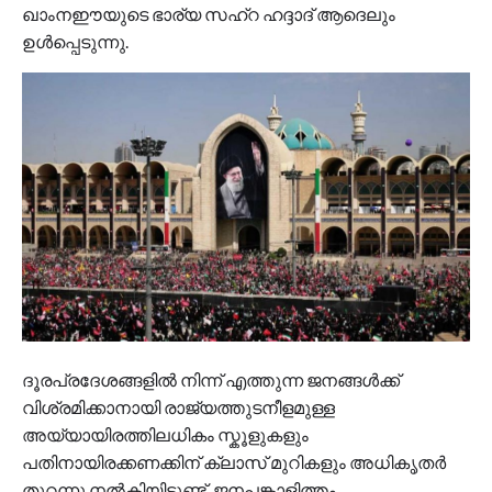
ഖാംനഈയുടെ ഭാര്യ സഹ്റ ഹദ്ദാദ് ആദെലും
ഉൾപ്പെടുന്നു.
ദൂരപ്രദേശങ്ങളിൽ നിന്ന് എത്തുന്ന ജനങ്ങൾക്ക്
വിശ്രമിക്കാനായി രാജ്യത്തുടനീളമുള്ള
അയ്യായിരത്തിലധികം സ്കൂളുകളും
പതിനായിരക്കണക്കിന് ക്ലാസ് മുറികളും അധികൃതർ
തുറന്നു നൽകിയിട്ടുണ്ട്. ജനപങ്കാളിത്തം