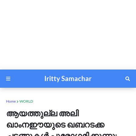
Iritty Samachar
Home
WORLD
ആയത്തുല്ല അലി
ഖാംനഈയുടെ ഖബറടക്ക
ചടങ്ങുകൾ പുരോഗമിക്കുന്നു;